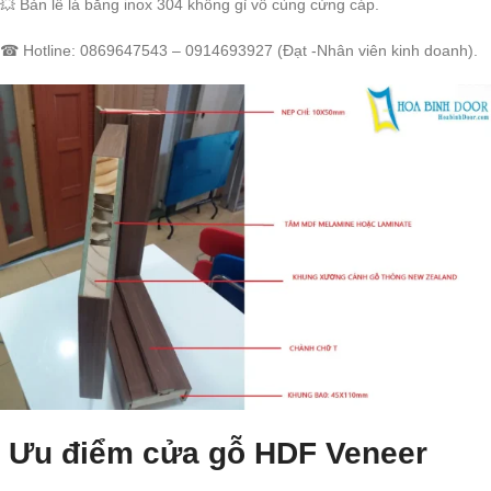
💥 Bản lề lá bằng inox 304 không gỉ vô cùng cứng cáp.
☎ Hotline: 0869647543 – 0914693927 (Đạt -Nhân viên kinh doanh).
Ưu điểm cửa gỗ HDF Veneer