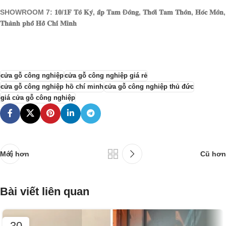
SHOWROOM 7: 𝟏𝟎/𝟏𝐅 𝐓𝐨̂ 𝐊𝐲́, 𝐚̂́𝐩 𝐓𝐚𝐦 Đ𝐨̂𝐧𝐠, 𝐓𝐡𝐨̛́𝐢 𝐓𝐚𝐦 𝐓𝐡𝐨̂𝐧, 𝐇𝐨́𝐜 𝐌𝐨̂𝐧,
𝐓𝐡𝐚̀𝐧𝐡 𝐩𝐡𝐨̂́ 𝐇𝐨̂̀ 𝐂𝐡𝐢́ 𝐌𝐢𝐧𝐡
cửa gỗ công nghiệp
cửa gỗ công nghiệp giá rẻ
cửa gỗ công nghiệp hồ chí minh
cửa gỗ công nghiệp thủ đức
giá cửa gỗ công nghiệp
Mới hơn
Cũ hơn
Bài viết liên quan
30