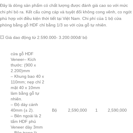
Đây là dòng sản phẩm có chất lượng được đánh giá cao so với mức
chi phí bỏ ra. Kết cấu cứng cáp và tuyệt đối không cong vênh, co ngót
phù hợp với điều kiện thời tiết tại Việt Nam. Chi phí của 1 bộ cửa
phòng bằng gỗ HDF chỉ bằng 1/3 so với cửa gỗ tự nhiên.
💥 Giá dao động từ 2.590.000- 3.200.000đ/ bộ
cửa gỗ HDF
Veneer– Kích
thước: (900 x
2.200)mm
– Khung bao 40 x
110mm; nẹp chỉ 2
mặt 40 x 10mm
làm bằng gỗ tự
nhiên.
– Độ dày cánh
40mm (± 2).
Bộ
2,590,000
1
2,590,000
– Bên ngoài là 2
tấm HDF phủ
Veneer dày 3mm
– Bên trong là