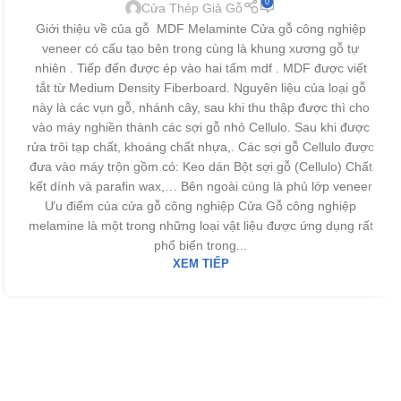
0
Cửa Thép Giả Gỗ
Giới thiệu về của gỗ MDF Melaminte Cửa gỗ công nghiệp
veneer có cấu tạo bên trong cùng là khung xương gỗ tự
nhiên . Tiếp đến được ép vào hai tấm mdf . MDF được viết
tắt từ Medium Density Fiberboard. Nguyên liệu của loại gỗ
này là các vụn gỗ, nhánh cây, sau khi thu thập được thì cho
vào máy nghiền thành các sợi gỗ nhỏ Cellulo. Sau khi được
rửa trôi tạp chất, khoáng chất nhựa,. Các sợi gỗ Cellulo được
đưa vào máy trộn gồm có: Keo dán Bột sợi gỗ (Cellulo) Chất
kết dính và parafin wax,… Bên ngoài cùng là phủ lớp veneer
Ưu điểm của cửa gỗ công nghiệp Cửa Gỗ công nghiệp
melamine là một trong những loại vật liệu được ứng dụng rất
phổ biến trong...
XEM TIẾP