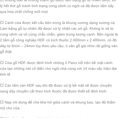
💥 Khung bao là những thanh gỗ được làm bằng gỗ tự nhiên được xử
lý hết thớ gỗ tránh tình trạng cong vênh co ngót và đã được tẩm sấy
qua hóa chất chống mối mọt
💥 Cánh cửa được kết cấu bên trong là khung xương dạng xương cá.
Làm bằng gỗ tự nhiên đã được xử lý nhiệt các sớ gỗ. Không lo sẽ bị
cong vênh và vô cùng chắc chắn, giảm trọng lượng cánh. Bên ngoài là
2 tấm gỗ công nghiệp HDF có kích thước 2.000mm x 2.400mm, có độ
dày từ 6mm – 24mm tùy theo yêu cầu, ó vân gỗ giả nhìn rất giống vân
gỗ thật.
💥 Cửa gỗ HDF được định hình những ô Pano nổi trên bề mặt cánh
cửa tạo những nét cổ điển cho ngôi nhà cùng với 14 màu sắc hiện đại
tinh tế
💥 Các tấm ván HDF sau khi đã được xử lý bề mặt sẽ được chuyển
sang dây chuyền cắt theo kích thước đã được thiết kế định hình.
💥 Nẹp chỉ dùng để che khe hở giữa cánh và khung bao, tạo độ thẩm
mỹ cho cửa.