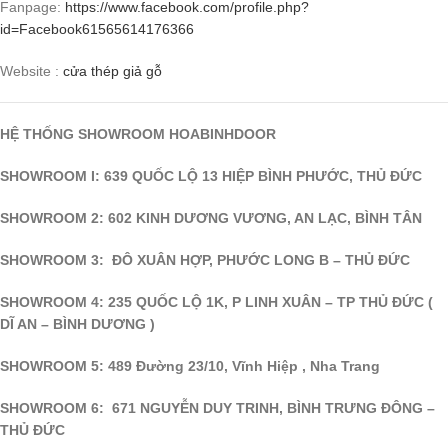
Fanpage:
https://www.facebook.com/profile.php?
id=
Facebook
61565614176366
Website :
cửa thép giả gỗ
HỆ THỐNG SHOWROOM HOABINHDOOR
SHOWROOM I: 639 QUỐC LỘ 13 HIỆP BÌNH PHƯỚC, THỦ ĐỨC
SHOWROOM 2: 602 KINH DƯƠNG VƯƠNG, AN LẠC, BÌNH TÂN
SHOWROOM 3: ĐÔ XUÂN HỢP, PHƯỚC LONG B – THỦ ĐỨC
SHOWROOM 4: 235 QUỐC LỘ 1K, P LINH XUÂN – TP THỦ ĐỨC (
DĨ AN – BÌNH DƯƠNG )
SHOWROOM 5: 489 Đường 23/10, Vĩnh Hiệp , Nha Trang
SHOWROOM 6: 671 NGUYỄN DUY TRINH, BÌNH TRƯNG ĐÔNG –
THỦ ĐỨC