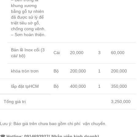
khung xương
bằng gỗ tự nhiên
đã được sử lý để
triệt tiêu sớ gỗ,
chống cong vênh.
– Sơn hoàn thiện.
Bản lề Inox cối (3
Cái
20,000
3
60,000
cái/ bộ)
khóa tròn trơn
Bộ
200,000
1
200,000
lắp đặt tpHCM
Bộ
400,000
1
350,000
Tổng giá trị
3,250,000
Lưu ý: Báo giá trên chưa bao gồm chi phí vận chuyển.
☎ Hotline: 0914693927( Nhân viên kinh doanh).