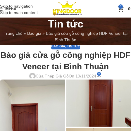
Skip to navigation
0
Menu
0
Skip to main content
Tin tức
Trang chủ
»
Báo giá
»
Báo giá cửa gỗ công nghiệp HDF Veneer tại
Bình Thuận
BÁO GIÁ
,
TIN TỨC
Báo giá cửa gỗ công nghiệp HDF
Veneer tại Bình Thuận
0
Cửa Thép Giả Gỗ
On 19/11/2024