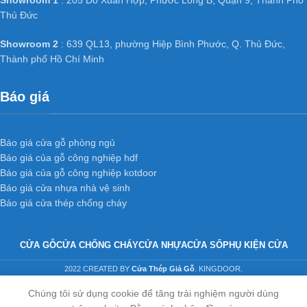
Showroom 1
: 205 Đỗ Xuân Hợp, Phước Long B, Quận 9, Thành Phố
Thủ Đức
Showroom 2
: 639 QL13, phường Hiệp Bình Phước, Q. Thủ Đức,
Thành phố Hồ Chí Minh
Báo giá
Báo giá cửa gỗ phòng ngủ
Báo giá của gỗ công nghiệp hdf
Báo giá của gỗ công nghiệp kotdoor
Báo giá cửa nhựa nhà vệ sinh
Báo giá cửa thép chống cháy
CỬA GỖ
CỬA CHỐNG CHÁY
CỬA NHỰA
CỬA SỔ
PHỤ KIỆN CỬA
2022 CREATED BY
Cửa Thép Giả Gỗ
. KINGDOOR.
Chúng tôi sử dụng cookie để tăng trải nghiệm người dùng