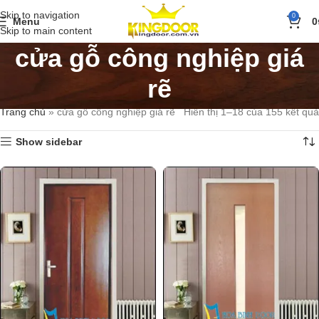
Skip to navigation
0
Menu
0
Skip to main content
cửa gỗ công nghiệp giá
rẽ
Trang chủ
»
cửa gỗ công nghiệp giá rẽ
Hiển thị 1–18 của 155 kết quả
Show sidebar