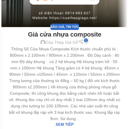
BÁO GIÁ
,
TIN TỨC
Giá cửa nhựa composite
0
Cửa Thép Giả Gỗ
Thông Số Cửa Nhựa Composite Kích thước chuẩn phủ bì :
800mm x 2.100mm / 900mm x 2.200mm . Độ Dày cánh : 40
mm Độ dày khung : có 2 hệ khung Hệ khung trám hồ : 55
mm x 100mm Hệ khung Tăng giảm:có 4 hệ khung: 45mm x
90mm / 55mm x105mm / 45mm x 120mm / 55mm x 200mm
Trọng lượng cửa thường từ 48kg – 50 kg ( đối với kích thước
900mm x2.200mm ) Về khung cửa thông phòng nhựa gỗ
Composite, thi công khung đúc bằng cách chèn hồ hoặc bắt
vít. Khung đúc này chỉ có duy nhất 1 loại 105mm duy nhất sử
dụng cho tường từ 100-105mm. Các nhà sản xuất thi công
bắt vít khung lắp ráp với 3 loại kích thước sau: Khung lắp ráp
9cm: Sử dụng...
XEM TIẾP