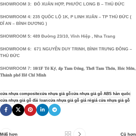
SHOWROOM 3: ĐÔ XUÂN HỢP, PHƯỚC LONG B – THỦ ĐỨC
SHOWROOM 4: 235 QUỐC LỘ 1K, P LINH XUÂN – TP THỦ ĐỨC (
DĨ AN – BÌNH DƯƠNG )
SHOWROOM 5: 489 Đường 23/10, Vĩnh Hiệp , Nha Trang
SHOWROOM 6: 671 NGUYỄN DUY TRINH, BÌNH TRƯNG ĐÔNG –
THỦ ĐỨC
SHOWROOM 7: 𝟏𝟎/𝟏𝐅 𝐓𝐨̂ 𝐊𝐲́, 𝐚̂́𝐩 𝐓𝐚𝐦 Đ𝐨̂𝐧𝐠, 𝐓𝐡𝐨̛́𝐢 𝐓𝐚𝐦 𝐓𝐡𝐨̂𝐧, 𝐇𝐨́𝐜 𝐌𝐨̂𝐧,
𝐓𝐡𝐚̀𝐧𝐡 𝐩𝐡𝐨̂́ 𝐇𝐨̂̀ 𝐂𝐡𝐢́ 𝐌𝐢𝐧𝐡
cửa nhựa composite
cửa nhựa giả gỗ
cửa nhựa giả gỗ ABS hàn quốc
cửa nhựa giả gỗ đài loan
cửa nhựa giả gỗ giá rẻ
giá cửa nhựa giả gỗ
Mới hơn
Cũ hơn