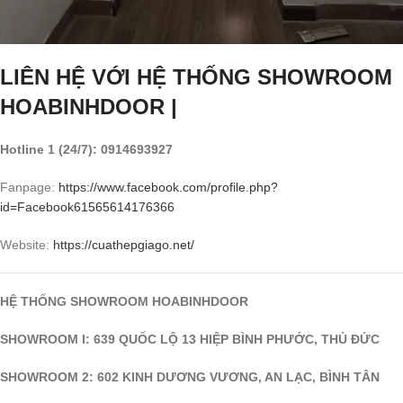
LIÊN HỆ VỚI HỆ THỐNG SHOWROOM
HOABINHDOOR |
Hotline 1 (24/7): 0914693927
Fanpage:
https://www.facebook.com/profile.php?
id=
Facebook
61565614176366
Website:
https://cuathepgiago.net/
HỆ THỐNG SHOWROOM HOABINHDOOR
SHOWROOM I: 639 QUỐC LỘ 13 HIỆP BÌNH PHƯỚC, THỦ ĐỨC
SHOWROOM 2: 602 KINH DƯƠNG VƯƠNG, AN LẠC, BÌNH TÂN