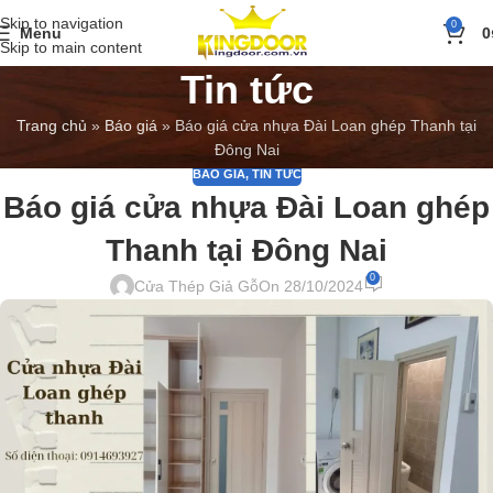
Skip to navigation
0
Menu
0
Skip to main content
Tin tức
Trang chủ
»
Báo giá
»
Báo giá cửa nhựa Đài Loan ghép Thanh tại
Đông Nai
BÁO GIÁ
,
TIN TỨC
Báo giá cửa nhựa Đài Loan ghép
Thanh tại Đông Nai
0
Cửa Thép Giả Gỗ
On 28/10/2024