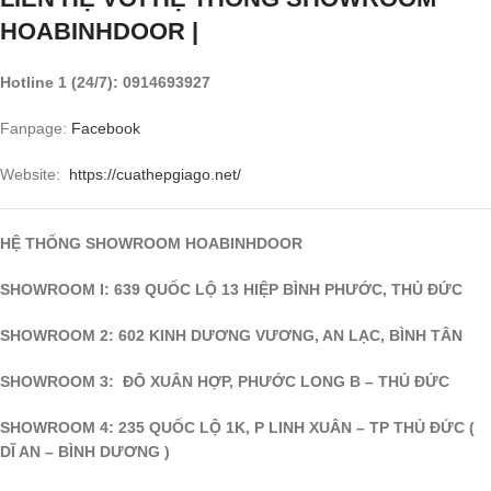
HOABINHDOOR |
Hotline 1 (24/7): 0914693927
Fanpage:
Facebook
Website:
https://cuathepgiago.net/
HỆ THỐNG SHOWROOM HOABINHDOOR
SHOWROOM I: 639 QUỐC LỘ 13 HIỆP BÌNH PHƯỚC, THỦ ĐỨC
SHOWROOM 2: 602 KINH DƯƠNG VƯƠNG, AN LẠC, BÌNH TÂN
SHOWROOM 3: ĐÔ XUÂN HỢP, PHƯỚC LONG B – THỦ ĐỨC
SHOWROOM 4: 235 QUỐC LỘ 1K, P LINH XUÂN – TP THỦ ĐỨC (
DĨ AN – BÌNH DƯƠNG )