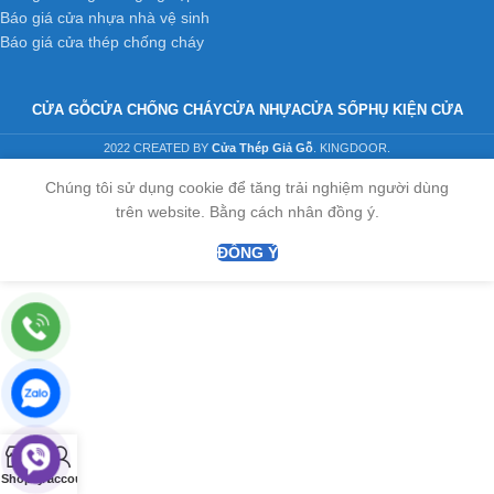
Báo giá cửa nhựa nhà vệ sinh
Báo giá cửa thép chống cháy
CỬA GỖ
CỬA CHỐNG CHÁY
CỬA NHỰA
CỬA SỔ
PHỤ KIỆN CỬA
2022 CREATED BY
Cửa Thép Giả Gỗ
. KINGDOOR.
Chúng tôi sử dụng cookie để tăng trải nghiệm người dùng
trên website. Bằng cách nhân đồng ý.
ĐỒNG Ý
0
Shop
Cart
My account