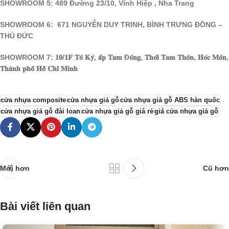
SHOWROOM 5: 489 Đường 23/10, Vĩnh Hiệp , Nha Trang
SHOWROOM 6: 671 NGUYỄN DUY TRINH, BÌNH TRƯNG ĐÔNG –
THỦ ĐỨC
SHOWROOM 7: 𝟏𝟎/𝟏𝐅 𝐓𝐨̂ 𝐊𝐲́, 𝐚̂́𝐩 𝐓𝐚𝐦 Đ𝐨̂𝐧𝐠, 𝐓𝐡𝐨̛́𝐢 𝐓𝐚𝐦 𝐓𝐡𝐨̂𝐧, 𝐇𝐨́𝐜 𝐌𝐨̂𝐧,
𝐓𝐡𝐚̀𝐧𝐡 𝐩𝐡𝐨̂́ 𝐇𝐨̂̀ 𝐂𝐡𝐢́ 𝐌𝐢𝐧𝐡
cửa nhựa composite
cửa nhựa giả gỗ
cửa nhựa giả gỗ ABS hàn quốc
cửa nhựa giả gỗ đài loan
cửa nhựa giả gỗ giá rẻ
giá cửa nhựa giả gỗ
Mới hơn
Cũ hơn
Bài viết liên quan