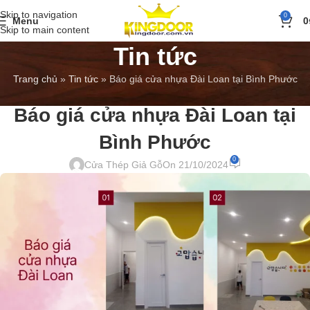
Skip to navigation
0
Menu
0
Skip to main content
Tin tức
Trang chủ
»
Tin tức
»
Báo giá cửa nhựa Đài Loan tại Bình Phước
BÁO GIÁ
,
TIN TỨC
Báo giá cửa nhựa Đài Loan tại
Bình Phước
0
Cửa Thép Giả Gỗ
On 21/10/2024