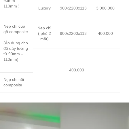
90mm –
110mm )
Luxury
900x2200x113
3.900.000
Nẹp chỉ cửa
Nẹp chỉ
gỗ composite
( phủ 2
900x2200x113
400.000
mặt)
(Áp dụng cho
độ dày tường
từ 90mm –
110mm)
400.000
Nẹp chỉ nổi
composite