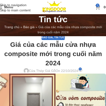
Skip to navigation
0
Menu
0
Skip to main content
Tin tức
Trang chủ
»
Báo giá
»
Giá của các mẫu cửa nhựa composite mới
trong cuối năm 2024
BÁO GIÁ
,
TIN TỨC
Giá của các mẫu cửa nhựa
composite mới trong cuối năm
2024
0
Cửa Thép Giả Gỗ
On 22/10/2024