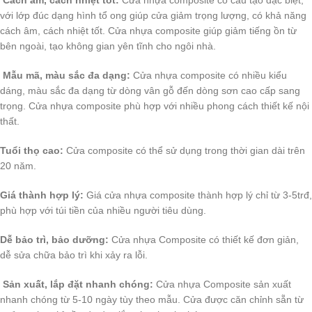
Cách âm, cách nhiệt tốt:
Cửa nhựa composite có cấu tạo đặc biệt,
với lớp đúc dạng hình tổ ong giúp cửa giảm trọng lượng, có khả năng
cách âm, cách nhiệt tốt. Cửa nhựa composite giúp giảm tiếng ồn từ
bên ngoài, tạo không gian yên tĩnh cho ngôi nhà.
Mẫu mã, màu sắc đa dạng:
Cửa nhựa composite có nhiều kiểu
dáng, màu sắc đa dạng từ dòng vân gỗ đến dòng sơn cao cấp sang
trọng. Cửa nhựa composite phù hợp với nhiều phong cách thiết kế nội
thất.
Tuổi thọ cao:
Cửa composite có thể sử dụng trong thời gian dài trên
20 năm.
Giá thành hợp lý:
Giá cửa nhựa composite thành hợp lý chỉ từ 3-5trđ,
phù hợp với túi tiền của nhiều người tiêu dùng.
Dễ bảo trì, bảo dưỡng:
Cửa nhựa Composite có thiết kế đơn giản,
dễ sửa chữa bảo trì khi xảy ra lỗi.
Sản xuất, lắp đặt nhanh chóng:
Cửa nhựa Composite sản xuất
nhanh chóng từ 5-10 ngày tùy theo mẫu. Cửa được căn chỉnh sẵn từ