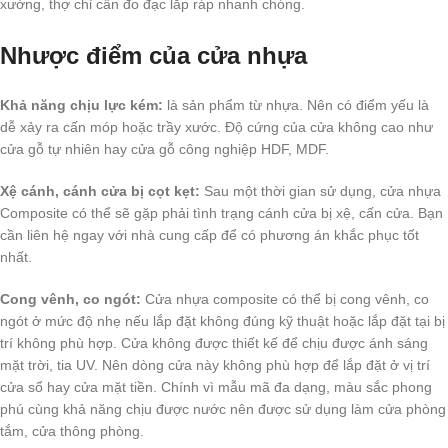
xưởng, thợ chỉ cần đo đạc lắp ráp nhanh chóng.
Nhược điểm của cửa nhựa
Khả năng chịu lực kém:
là sản phẩm từ nhựa. Nên có điểm yếu là
dễ xảy ra cấn móp hoặc trầy xước. Độ cứng của cửa không cao như
cửa gỗ tự nhiên hay cửa gỗ công nghiệp HDF, MDF.
Xệ cánh, cánh cửa bị cọt kẹt:
Sau một thời gian sử dụng, cửa nhựa
Composite có thể sẽ gặp phải tình trạng cánh cửa bị xệ, cấn cửa. Bạn
cần liên hệ ngay với nhà cung cấp để có phương án khắc phục tốt
nhất.
Cong vênh, co ngót:
Cửa nhựa composite có thể bị cong vênh, co
ngót ở mức độ nhẹ nếu lắp đặt không đúng kỹ thuật hoặc lắp đặt tại bị
trí không phù hợp. Cửa không được thiết kế để chịu được ánh sáng
mặt trời, tia UV. Nên dòng cửa này không phù hợp để lắp đặt ở vị trí
cửa sổ hay cửa mặt tiền. Chính vì mẫu mã đa dạng, màu sắc phong
phú cùng khả năng chịu được nước nên được sử dụng làm cửa phòng
tắm, cửa thông phòng.