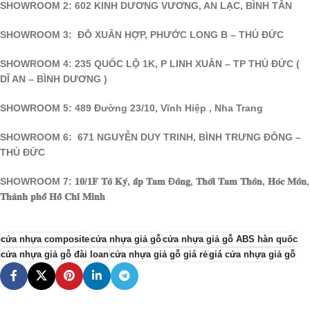
SHOWROOM 2: 602 KINH DƯƠNG VƯƠNG, AN LẠC, BÌNH TÂN
SHOWROOM 3: ĐÔ XUÂN HỢP, PHƯỚC LONG B – THỦ ĐỨC
SHOWROOM 4: 235 QUỐC LỘ 1K, P LINH XUÂN – TP THỦ ĐỨC (
DĨ AN – BÌNH DƯƠNG )
SHOWROOM 5: 489 Đường 23/10, Vĩnh Hiệp , Nha Trang
SHOWROOM 6: 671 NGUYỄN DUY TRINH, BÌNH TRƯNG ĐÔNG –
THỦ ĐỨC
SHOWROOM 7: 𝟏𝟎/𝟏𝐅 𝐓𝐨̂ 𝐊𝐲́, 𝐚̂́𝐩 𝐓𝐚𝐦 Đ𝐨̂𝐧𝐠, 𝐓𝐡𝐨̛́𝐢 𝐓𝐚𝐦 𝐓𝐡𝐨̂𝐧, 𝐇𝐨́𝐜 𝐌𝐨̂𝐧,
𝐓𝐡𝐚̀𝐧𝐡 𝐩𝐡𝐨̂́ 𝐇𝐨̂̀ 𝐂𝐡𝐢́ 𝐌𝐢𝐧𝐡
cửa nhựa composite
cửa nhựa giả gỗ
cửa nhựa giả gỗ ABS hàn quốc
cửa nhựa giả gỗ đài loan
cửa nhựa giả gỗ giá rẻ
giá cửa nhựa giả gỗ