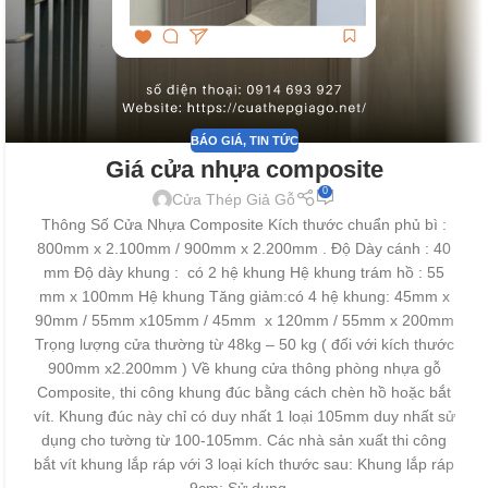
BÁO GIÁ
,
TIN TỨC
Giá cửa nhựa composite
0
Cửa Thép Giả Gỗ
Thông Số Cửa Nhựa Composite Kích thước chuẩn phủ bì :
800mm x 2.100mm / 900mm x 2.200mm . Độ Dày cánh : 40
mm Độ dày khung : có 2 hệ khung Hệ khung trám hồ : 55
mm x 100mm Hệ khung Tăng giảm:có 4 hệ khung: 45mm x
90mm / 55mm x105mm / 45mm x 120mm / 55mm x 200mm
Trọng lượng cửa thường từ 48kg – 50 kg ( đối với kích thước
900mm x2.200mm ) Về khung cửa thông phòng nhựa gỗ
Composite, thi công khung đúc bằng cách chèn hồ hoặc bắt
vít. Khung đúc này chỉ có duy nhất 1 loại 105mm duy nhất sử
dụng cho tường từ 100-105mm. Các nhà sản xuất thi công
bắt vít khung lắp ráp với 3 loại kích thước sau: Khung lắp ráp