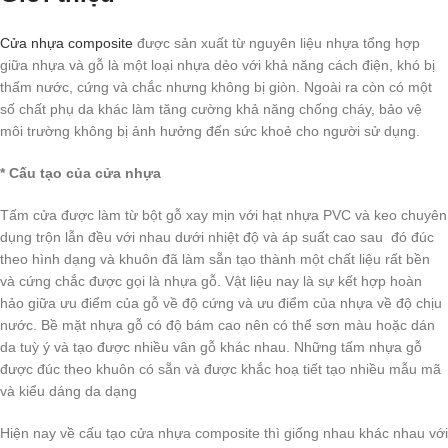
Cửa nhựa composite
được sản xuất từ nguyên liệu nhựa tổng hợp
giữa nhựa và gỗ là một loại nhựa dẻo với khả năng cách điện, khó bị
thấm nước, cứng và chắc nhưng không bị giòn. Ngoài ra còn có một
số chất phụ da khác làm tăng cường khả năng chống cháy, bảo vệ
môi trường không bị ảnh hưởng đến sức khoẻ cho người sử dụng.
* Cấu tạo của cửa nhựa
Tấm cửa được làm từ bột gỗ xay mịn với hạt nhựa PVC và keo chuyên
dụng trộn lẫn đều với nhau dưới nhiệt độ và áp suất cao sau đó đúc
theo hình dạng và khuôn đã làm sẵn tạo thành một chất liệu rất bền
và cứng chắc được gọi là nhựa gỗ. Vật liệu nay là sự kết hợp hoàn
hảo giữa ưu điểm của gỗ về độ cứng và ưu điểm của nhựa về độ chịu
nước. Bề mặt nhựa gỗ có độ bám cao nên có thể sơn màu hoặc dán
da tuỳ ý và tạo được nhiều vân gỗ khác nhau. Những tấm nhựa gỗ
được đúc theo khuôn có sẵn và được khắc hoạ tiết tạo nhiều mẫu mã
và kiểu dáng da dạng
Hiện nay về cấu tạo cửa nhựa composite thì giống nhau khác nhau với