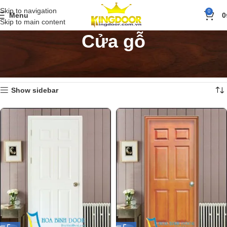
Skip to navigation
0
Menu
0
Skip to main content
Cửa gỗ
Trang chủ
»
Sản phẩm
»
Cửa gỗ
»
Trang 2
Hiển thị 19–36 của 170 kết quả
Show sidebar