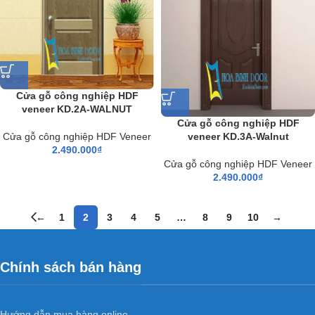
Cửa gỗ công nghiệp HDF
veneer KD.2A-WALNUT
Cửa gỗ công nghiệp HDF
veneer KD.3A-Walnut
Cửa gỗ công nghiệp HDF Veneer
2.490.000
₫
Cửa gỗ công nghiệp HDF Veneer
2.490.000
₫
←
1
2
3
4
5
…
8
9
10
→
Chính sách bán hàng
Hướng dẫn mua hàng online