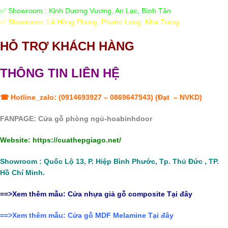
✅ Showroom : Kinh Dương Vương, An Lạc, Bình Tân
✅ Showroom: Lê Hồng Phong, Phước Long, Nha Trang
HỖ TRỢ KHÁCH HÀNG
THÔNG TIN LIÊN HỆ
☎ Hotline_zalo: (
0914693927
–
0869647543
) (Đạt – NVKD)
FANPAGE:
Cửa gỗ phòng ngủ-hoabinhdoor
Website:
https://cuathepgiago.net/
Showroom : Quốc Lộ 13, P. Hiệp Bình Phước, Tp. Thủ Đức , TP.
Hồ Chí Minh.
==>Xem thêm mẫu: Cửa nhựa giả gỗ composite Tại đây
==>Xem thêm mẫu:
Cửa gỗ MDF Melamine
Tại đây