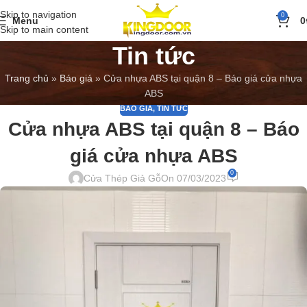
Skip to navigation
0
Menu
0
Skip to main content
Tin tức
Trang chủ
»
Báo giá
»
Cửa nhựa ABS tại quận 8 – Báo giá cửa nhựa
ABS
BÁO GIÁ
,
TIN TỨC
Cửa nhựa ABS tại quận 8 – Báo
giá cửa nhựa ABS
0
Cửa Thép Giả Gỗ
On 07/03/2023