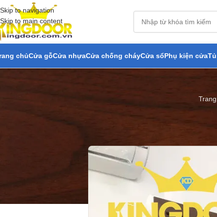
Skip to navigation
Skip to main content
rang chủ
Cửa gỗ
Cửa nhựa
Cửa chống cháy
Cửa sổ
Phụ kiện cửa
Tủ
Trang
Cửa nhựa co