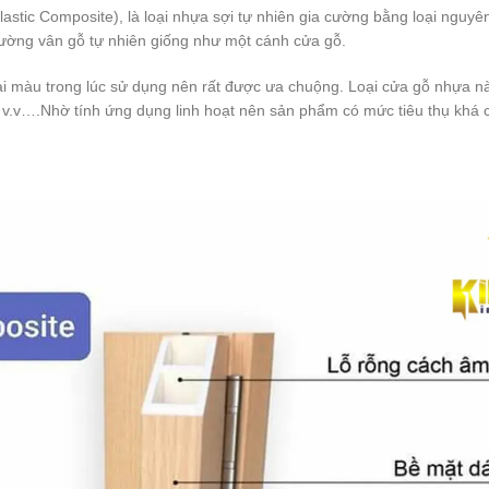
tic Composite), là loại nhựa sợi tự nhiên gia cường bằng loại nguyên
ường vân gỗ tự nhiên giống như một cánh cửa gỗ.
màu trong lúc sử dụng nên rất được ưa chuộng. Loại cửa gỗ nhựa này
t, v.v….Nhờ tính ứng dụng linh hoạt nên sản phẩm có mức tiêu thụ khá c