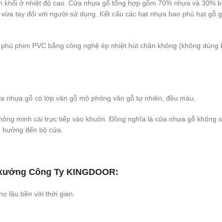
n khối ở nhiệt độ cao. Cửa nhựa gỗ tổng hợp gồm 70% nhựa và 30% b
a tay đối với người sử dụng. Kết cấu các hạt nhựa bao phủ hạt gỗ giú
 phủ phim PVC bằng công nghệ ép nhiệt hút chân không (không dùng ke
a nhựa gỗ có lớp vân gỗ mô phỏng vân gỗ tự nhiên, đều màu.
ông minh cài trực tiếp vào khuôn. Đồng nghĩa là cửa nhựa gỗ không 
h hưởng đến bộ cửa.
 xưởng
Công Ty KINGDOOR
:
ọ lâu bền với thời gian.