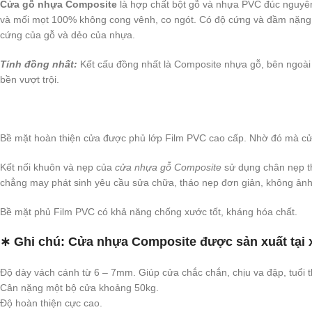
Cửa gỗ nhựa Composite
là hợp chất bột gỗ và nhựa PVC đúc nguyê
và mối mọt 100% không cong vênh, co ngót. Có độ cứng và đầm nặng vừ
cứng của gỗ và dẻo của nhựa.
Tính đồng nhất:
Kết cấu đồng nhất là Composite nhựa gỗ, bên ngoài
bền vượt trội.
Bề mặt hoàn thiện cửa được phủ lớp Film PVC cao cấp. Nhờ đó mà cử
Kết nối khuôn và nẹp của
cửa nhựa gỗ Composite
sử dụng chân nẹp th
chẳng may phát sinh yêu cầu sửa chữa, tháo nẹp đơn giản, không ản
Bề mặt phủ Film PVC có khả năng chống xước tốt, kháng hóa chất.
∗ Ghi chú:
Cửa nhựa Composite được sản xuất tại
Độ dày vách cánh từ 6 – 7mm. Giúp cửa chắc chắn, chịu va đập, tuổi th
Cân nặng một bộ cửa khoảng 50kg.
Độ hoàn thiện cực cao.