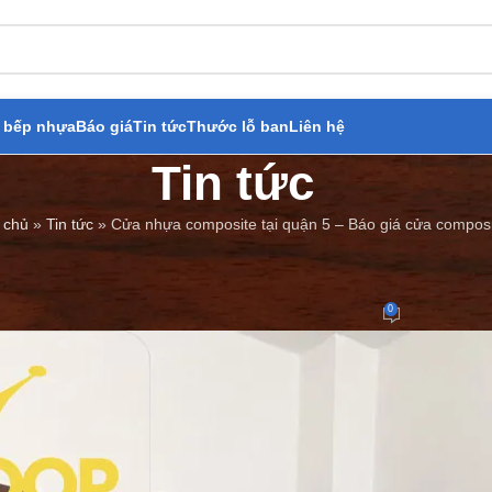
 bếp nhựa
Báo giá
Tin tức
Thước lỗ ban
Liên hệ
Tin tức
 chủ
»
Tin tức
»
Cửa nhựa composite tại quận 5 – Báo giá cửa compos
BÁO GIÁ
,
TIN TỨC
mposite tại quận 5 – Báo giá cử
0
Đăng bởi
Cửa Thép Giả Gỗ
On 27/12/2022