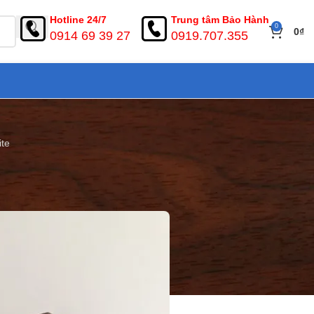
Hotline 24/7
Trung tâm Bảo Hành
0
0
₫
0914 69 39 27
0919.707.355
ite
a composite