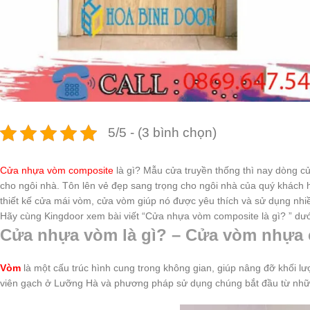
5/5 - (3 bình chọn)
Cửa nhựa vòm composite
là gì? Mẫu cửa truyền thống thì nay dòng c
cho ngôi nhà. Tôn lên vẻ đẹp sang trọng cho ngôi nhà của quý khách h
thiết kế cửa mái vòm, cửa vòm giúp nó được yêu thích và sử dụng nh
Hãy cùng Kingdoor xem bài viết “Cửa nhựa vòm composite là gì? ” dướ
Cửa nhựa vòm là gì? – Cửa vòm nhựa 
Vòm
là một cấu trúc hình cung trong không gian, giúp nâng đỡ khối lư
viên gạch ở Lưỡng Hà và phương pháp sử dụng chúng bắt đầu từ những