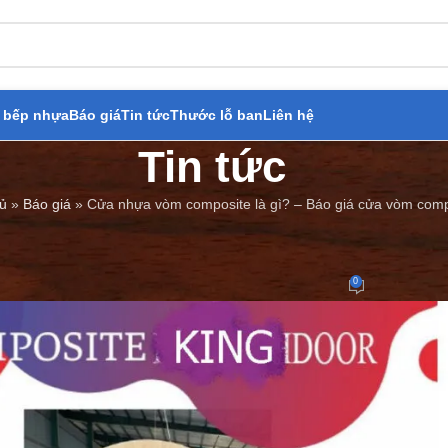
 bếp nhựa
Báo giá
Tin tức
Thước lỗ ban
Liên hệ
Tin tức
ủ
»
Báo giá
»
Cửa nhựa vòm composite là gì? – Báo giá cửa vòm comp
BÁO GIÁ
,
TIN TỨC
omposite là gì? – Báo giá cửa 
0
Đăng bởi
Cửa Thép Giả Gỗ
On 06/10/2023