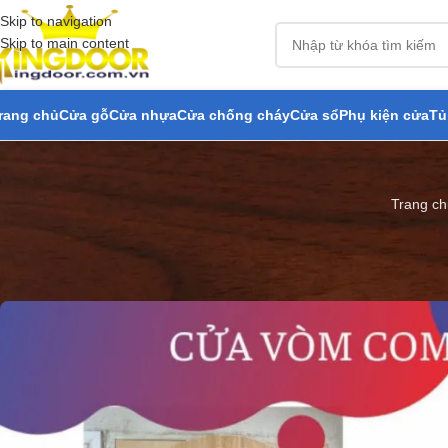
Skip to navigation
Skip to main content
rang chủ
Cửa gỗ
Cửa nhựa
Cửa chống cháy
Cửa sổ
Phụ kiện cửa
Tủ
Trang ch
Cửa nhựa vòm c