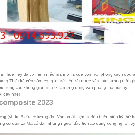
ửa nhựa này đã có thêm mẫu mã mới là cửa vòm với phong cách độc lạ. K
àng.Thiết kế cửa vòm cong lại trở nên rất được yêu thích trong thời 
iều trong các không gian nhà ở, lẫn ứng dụng văn phòng, homestay,…
i đây nhé!
composite 2023
ợng (ví dụ, ô cửa ở tường đá).Vòm xuất hiện từ đầu thiên niên kỷ thứ 
 cư dân La Mã cổ đại, những người đầu tiên áp dụng công nghệ này đ