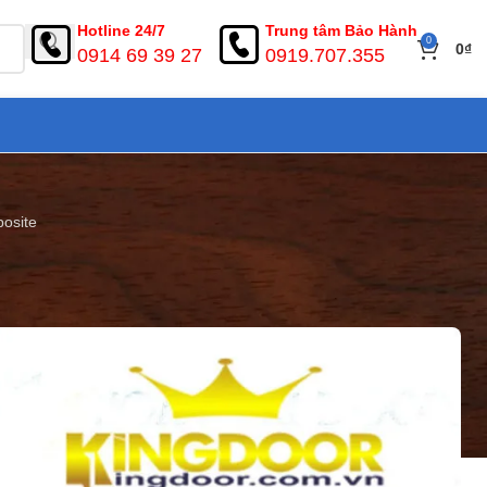
Hotline 24/7
Trung tâm Bảo Hành
0
0
₫
0914 69 39 27
0919.707.355
osite
vòm composite