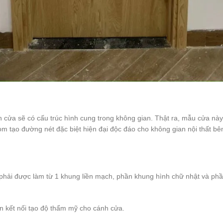
cửa sẽ có cấu trúc hình cung trong không gian. Thật ra, mẫu cửa này 
m tạo đường nét đặc biệt hiện đại độc đáo cho không gian nội thất bên
ải được làm từ 1 khung liền mạch, phần khung hình chữ nhật và phần
n kết nối tạo độ thẩm mỹ cho cánh cửa.