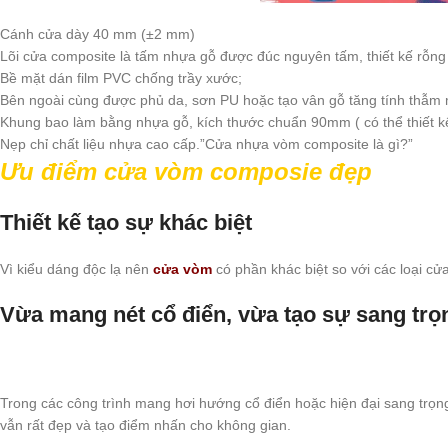
Cánh cửa dày 40 mm (±2 mm)
Lõi cửa composite là tấm nhựa gỗ được đúc nguyên tấm, thiết kế rỗng
Bề mặt dán film PVC chống trầy xước;
Bên ngoài cùng được phủ da, sơn PU hoặc tạo vân gỗ tăng tính thẫm m
Khung bao làm bằng nhựa gỗ, kích thước chuẩn 90mm ( có thể thiết kế
Nẹp chỉ chất liệu nhựa cao cấp.”Cửa nhựa vòm composite là gì?”
Ưu điểm cửa vòm composie đẹp
Thiết kế tạo sự khác biệt
Vì kiểu dáng độc lạ nên
cửa vòm
có phần khác biệt so với các loại cử
Vừa mang nét cổ điển, vừa tạo sự sang trọ
Trong các công trình mang hơi hướng cổ điển hoặc hiện đại sang trọn
vẫn rất đẹp và tạo điểm nhấn cho không gian.