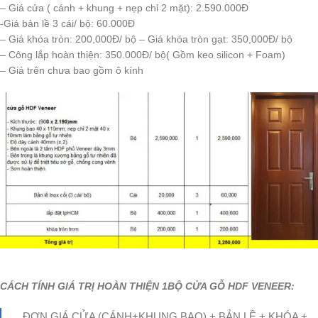
– Giá cửa ( cánh + khung + nẹp chỉ 2 mặt): 2.590.000Đ
-Giá bản lề 3 cái/ bộ: 60.000Đ
– Giá khóa tròn: 200,000Đ/ bộ – Giá khóa tròn gạt: 350,000Đ/ bộ
– Công lắp hoàn thiện: 350.000Đ/ bộ( Gồm keo silicon + Foam)
– Giá trên chưa bao gồm ô kính
CÁCH TÍNH GIÁ TRỊ HOÀN THIỆN 1BỘ CỬA GỖ HDF VENEER:
ĐƠN GIÁ CỬA (CÁNH+KHUNG BAO) + BẢN LỀ + KHÓA +