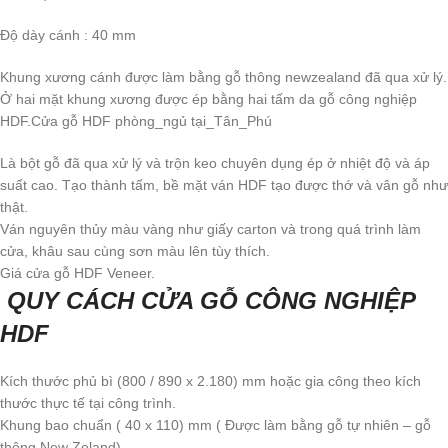
Độ dày cánh : 40 mm
Khung xương cánh được làm bằng gỗ thông newzealand đã qua xử lý.
Ở hai mặt khung xương được ép bằng hai tấm da gỗ công nghiệp
HDF.Cửa gỗ HDF phòng_ngủ tại_Tân_Phú
Là bột gỗ đã qua xử lý và trộn keo chuyên dụng ép ở nhiệt độ và áp
suất cao. Tạo thành tấm, bề mặt ván HDF tạo được thớ và vân gỗ như
thật.
Ván nguyên thủy màu vàng như giấy carton và trong quá trình làm
cửa, khâu sau cùng sơn màu lên tùy thích.
Giá cửa gỗ HDF Veneer.
QUY CÁCH CỬA GỖ CÔNG NGHIỆP
HDF
Kích thước phủ bì (800 / 890 x 2.180) mm hoặc gia công theo kích
thước thực tế tại công trình.
Khung bao chuẩn ( 40 x 110) mm ( Được làm bằng gỗ tự nhiên – gỗ
thông New Zeland)