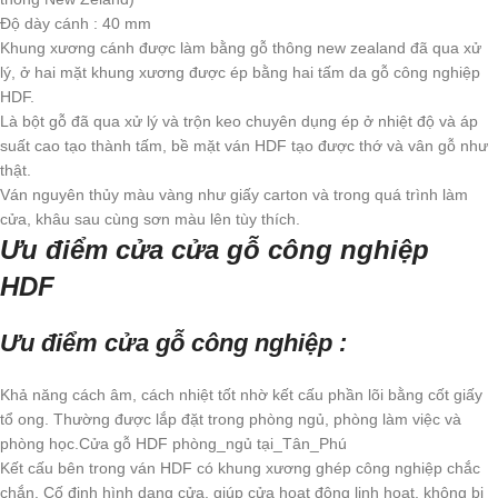
Độ dày cánh : 40 mm
Khung xương cánh được làm bằng gỗ thông new zealand đã qua xử
lý, ở hai mặt khung xương được ép bằng hai tấm da gỗ công nghiệp
HDF.
Là bột gỗ đã qua xử lý và trộn keo chuyên dụng ép ở nhiệt độ và áp
suất cao tạo thành tấm, bề mặt ván HDF tạo được thớ và vân gỗ như
thật.
Ván nguyên thủy màu vàng như giấy carton và trong quá trình làm
cửa, khâu sau cùng sơn màu lên tùy thích.
Ưu điểm cửa cửa gỗ công nghiệp
HDF
Ưu điểm cửa gỗ công nghiệp :
Khả năng cách âm, cách nhiệt tốt nhờ kết cấu phần lõi bằng cốt giấy
tổ ong. Thường được lắp đặt trong phòng ngủ, phòng làm việc và
phòng học.Cửa gỗ HDF phòng_ngủ tại_Tân_Phú
Kết cấu bên trong ván HDF có khung xương ghép công nghiệp chắc
chắn. Cố định hình dạng cửa, giúp cửa hoạt động linh hoạt, không bị