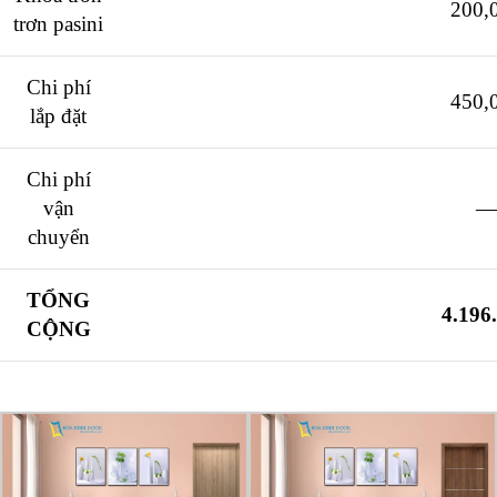
200,
trơn pasini
Chi phí
450,
lắp đặt
Chi phí
vận
—
chuyển
TỔNG
4.196
CỘNG