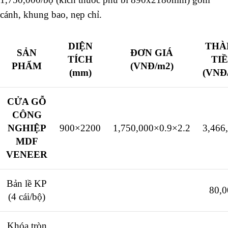
cánh, khung bao, nẹp chỉ.
DIỆN
THÀ
SẢN
ĐƠN GIÁ
TÍCH
TI
PHẨM
(VNĐ/m2)
(mm)
(VNĐ/
CỬA GỖ
CÔNG
NGHIỆP
900×2200
1,750,000×0.9×2.2
3,466
MDF
VENEER
Bản lề KP
80,0
(4 cái/bộ)
Khóa tròn