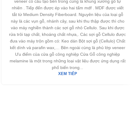
veneer có cấu tạo bên trong cùng là khung xương gỗ tự
nhiên . Tiếp đến được ép vào hai tấm mdf . MDF được viết
tắt từ Medium Density Fiberboard. Nguyên liệu của loại gỗ
này là các vụn gỗ, nhánh cây, sau khi thu thập được thì cho
vào máy nghiền thành các sợi gỗ nhỏ Cellulo. Sau khi được
rửa trôi tạp chất, khoáng chất nhựa,. Các sợi gỗ Cellulo được
đưa vào máy trộn gồm có: Keo dán Bột sợi gỗ (Cellulo) Chất
kết dính và parafin wax,… Bên ngoài cùng là phủ lớp veneer
Ưu điểm của cửa gỗ công nghiệp Cửa Gỗ công nghiệp
melamine là một trong những loại vật liệu được ứng dụng rất
phổ biến trong...
XEM TIẾP