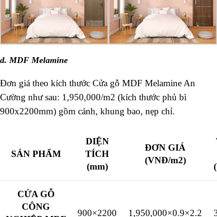
d. MDF Melamine
Đơn giá theo kích thước Cửa gỗ MDF Melamine An
Cường như sau: 1,950,000/m2 (kích thước phủ bì
900x2200mm) gồm cánh, khung bao, nẹp chỉ.
DIỆN
ĐƠN GIÁ
SẢN PHẨM
TÍCH
(VNĐ/m2)
(mm)
CỬA GỖ
CÔNG
900×2200
1,950,000×0.9×2.2