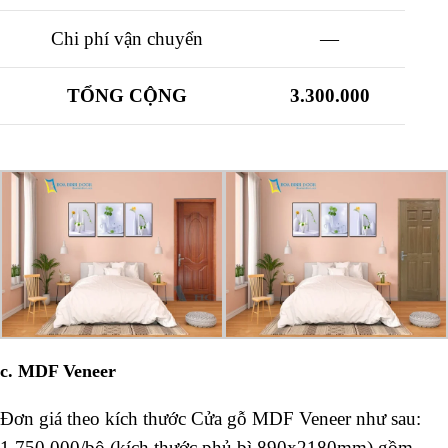
Chi phí vận chuyển
—
TỔNG CỘNG
3.300.000
c. MDF Veneer
Đơn giá theo kích thước Cửa gỗ MDF Veneer như sau:
1,750,000/bộ (kích thước phủ bì 890x2180mm) gồm