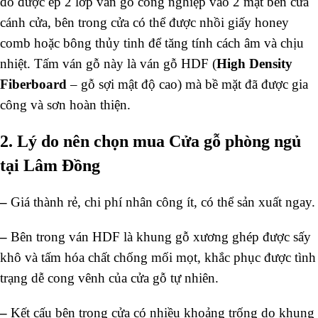
đó được ép 2 lớp ván gỗ công nghiệp vào 2 mặt bên cửa
cánh cửa, bên trong cửa có thể được nhồi giấy honey
comb hoặc bông thủy tinh để tăng tính cách âm và chịu
nhiệt. Tấm ván gỗ này là ván gỗ HDF (
High Density
Fiberboard
– gỗ sợi mật độ cao) mà bề mặt đã được gia
công và sơn hoàn thiện.
2. Lý do nên chọn mua Cửa gỗ phòng ngủ
tại Lâm Đồng
–
Giá thành rẻ, chi phí nhân công ít, có thể sản xuất ngay.
–
Bên trong ván HDF là khung gỗ xương ghép được sấy
khô và tấm hóa chất chống mối mọt, khắc phục được tình
trạng dễ cong vênh của cửa gỗ tự nhiên.
–
Kết cấu bên trong cửa có nhiều khoảng trống do khung