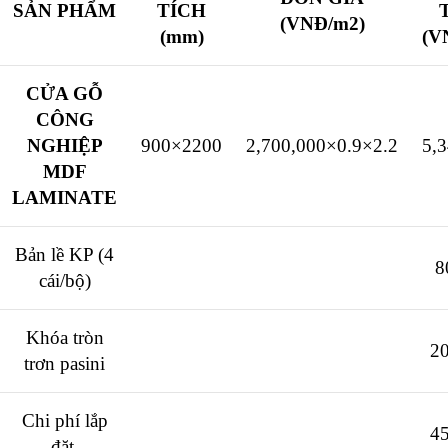
SẢN PHẨM
TÍCH
(VNĐ/m2)
(mm)
(V
CỬA GỖ
CÔNG
NGHIỆP
900×2200
2,700,000×0.9×2.2
5,
MDF
LAMINATE
Bản lề KP (4
8
cái/bộ)
Khóa tròn
2
trơn pasini
Chi phí lắp
4
đặt