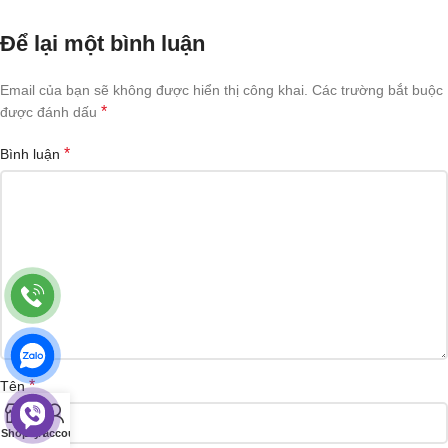
Để lại một bình luận
Email của bạn sẽ không được hiển thị công khai.
Các trường bắt buộc
*
được đánh dấu
*
Bình luận
*
Tên
0
Shop
Cart
My account