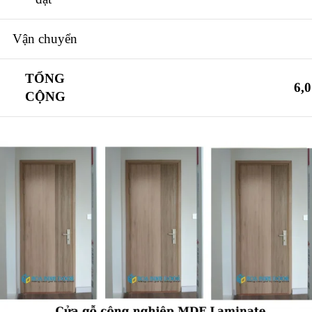
Vận chuyển
TỔNG
6,
CỘNG