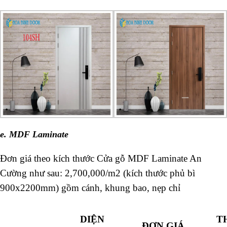
e. MDF Laminate
Đơn giá theo kích thước Cửa gỗ MDF Laminate An
Cường như sau: 2,700,000/m2 (kích thước phủ bì
900x2200mm) gồm cánh, khung bao, nẹp chỉ
DIỆN
T
ĐƠN GIÁ