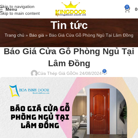
Skip to navigation
0
Menu
0
Skip to main content
Tin tức
Trang chủ
»
Báo giá
»
Báo Giá Cửa Gỗ Phòng Ngủ Tại Lâm Đồng
BÁO GIÁ
,
TIN TỨC
Báo Giá Cửa Gỗ Phòng Ngủ Tại
Lâm Đồng
0
Cửa Thép Giả Gỗ
On 24/08/2024