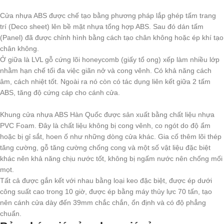
Cửa nhựa ABS được chế tạo bằng phương pháp lắp ghép tấm trang
trí (Deco sheet) lên bề mặt nhựa tổng hợp ABS. Sau đó dán tấm
(Panel) đã được chỉnh hình bằng cách tạo chân không hoặc ép khí tạo
chân không.
Ở giữa là LVL gỗ cứng lõi honeycomb (giấy tổ ong) xếp làm nhiều lớp
nhằm hạn chế tối đa việc giãn nở và cong vênh. Có khả năng cách
âm, cách nhiệt tốt. Ngoài ra nó còn có tác dụng liên kết giữa 2 tấm
ABS, tăng độ cứng cáp cho cánh cửa.
Khung cửa nhựa ABS Hàn Quốc được sản xuất bằng chất liệu nhựa
PVC Foam. Đây là chất liệu không bị cong vênh, co ngót do độ ẩm
hoặc bị gỉ sắt, hoen ố như những dòng cửa khác. Gia cố thêm lõi thép
tăng cường, gỗ tăng cường chống cong và một số vật liệu đặc biệt
khác nên khả năng chịu nước tốt, không bị ngấm nước nên chống mối
mọt.
Tất cả được gắn kết với nhau bằng loại keo đặc biệt, được ép dưới
công suất cao trong 10 giờ, được ép bằng máy thủy lực 70 tấn, tạo
nên cánh cửa dày đến 39mm chắc chắn, ổn định và có độ phẳng
chuẩn.