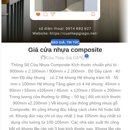
BÁO GIÁ
,
TIN TỨC
Giá cửa nhựa composite
0
Cửa Thép Giả Gỗ
Thông Số Cửa Nhựa Composite Kích thước chuẩn phủ bì :
800mm x 2.100mm / 900mm x 2.200mm . Độ Dày cánh : 40
mm Độ dày khung : có 2 hệ khung Hệ khung trám hồ : 55
mm x 100mm Hệ khung Tăng giảm:có 4 hệ khung: 45mm x
90mm / 55mm x105mm / 45mm x 120mm / 55mm x 200mm
Trọng lượng cửa thường từ 48kg – 50 kg ( đối với kích thước
900mm x2.200mm ) Về khung cửa thông phòng nhựa gỗ
Composite, thi công khung đúc bằng cách chèn hồ hoặc bắt
vít. Khung đúc này chỉ có duy nhất 1 loại 105mm duy nhất sử
dụng cho tường từ 100-105mm. Các nhà sản xuất thi công
bắt vít khung lắp ráp với 3 loại kích thước sau: Khung lắp ráp