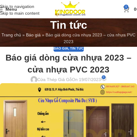
Skip to navigation
0
Menu
0
Skip to main content
Tin tức
Trang chủ
»
Báo giá
»
Báo giá dòng cửa nhựa 2023 – cửa nhựa PVC
2023
BÁO GIÁ
,
TIN TỨC
Báo giá dòng cửa nhựa 2023 –
cửa nhựa PVC 2023
0
Cửa Thép Giả Gỗ
On 19/07/2023