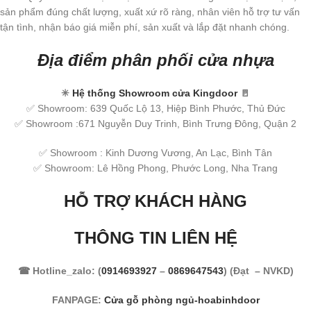
sản phẩm đúng chất lượng, xuất xứ rõ ràng, nhân viên hỗ trợ tư vấn
tận tình, nhận báo giá miễn phí, sản xuất và lắp đặt nhanh chóng.
Địa điểm phân phối cửa nhựa
✳
Hệ thống Showroom cửa Kingdoor
🚪
✅ Showroom: 639 Quốc Lộ 13, Hiệp Bình Phước, Thủ Đức
✅ Showroom :671 Nguyễn Duy Trinh, Bình Trưng Đông, Quận 2
✅ Showroom : Kinh Dương Vương, An Lạc, Bình Tân
✅ Showroom: Lê Hồng Phong, Phước Long, Nha Trang
HỖ TRỢ KHÁCH HÀNG
THÔNG TIN LIÊN HỆ
☎ Hotline_zalo: (
0914693927
–
0869647543
) (Đạt – NVKD)
FANPAGE:
Cửa gỗ phòng ngủ-hoabinhdoor