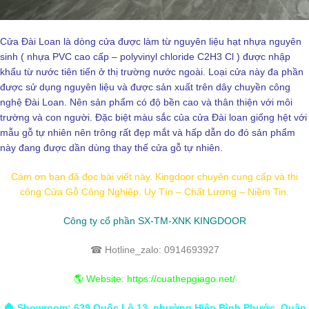
Cửa Đài Loan là dòng cửa được làm từ nguyên liệu hạt nhựa nguyên
sinh ( nhựa PVC cao cấp – polyvinyl chloride C2H3 Cl ) được nhập
khẩu từ nước tiên tiến ở thị trường nước ngoài. Loại cửa này đa phần
được sử dụng nguyên liệu và được sản xuất trên dây chuyền công
nghệ Đài Loan. Nên sản phẩm có độ bền cao và thân thiện với môi
trường và con người. Đặc biệt màu sắc của cửa Đài loan giống hệt với
mẫu gỗ tự nhiên nên trông rất đẹp mắt và hấp dẫn do đó sản phẩm
này đang được dần dùng thay thế cửa gỗ tự nhiên.
Cám ơn bạn đã đọc bài viết này. Kingdoor chuyên cung cấp và thi
công Cửa Gỗ Công Nghiệp. Uy Tín – Chất Lượng – Niềm Tin.
Công ty cổ phần SX-TM-XNK KINGDOOR
☎ Hotline_zalo: 0914693927
🌎 Website:
https://cuathepgiago.net/
🏠 Showroom: 639 Quốc Lộ 13, phường Hiệp Bình Phước, Quận