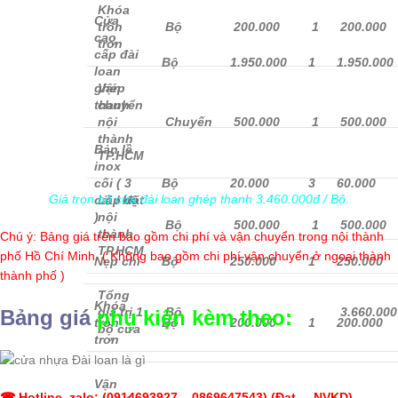
Khóa
Cửa
tròn
Bộ
200.000
1
200.000
cao
trơn
cấp đài
Bộ
1.950.000
1
1.950.000
loan
ghép
Vận
thanh
chuyển
nội
Chuyến
500.000
1
500.000
thành
Bản lề
TP.HCM
inox
cối ( 3
Bộ
20.000
3
60.000
Giá trọn bộ cửa đài loan ghép thanh 3.460.000đ / Bộ.
cái / bộ
Lăp đặt
)
nội
Bộ
500.000
1
500.000
thành
Chú ý: Bảng giá trên bao gồm chi phí và vận chuyển trong nội thành
TP.HCM
phố Hồ Chí Minh. ( Không bao gồm chi phí vận chuyển ở ngoại thành
Nẹp chỉ
Bộ
250.000
1
250.000
thành phố )
Tổng
Khóa
giá trị 1
Bộ
3.660.000
Bảng giá
phụ kiện kèm theo:
tròn
Bộ
200.000
1
200.000
bộ cửa
trơn
Vận
☎ Hotline_zalo: (
0914693927
–
0869647543
) (Đạt – NVKD)