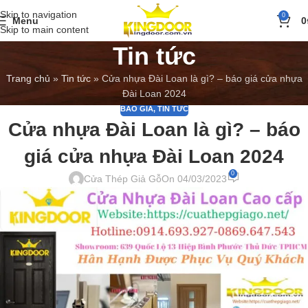
Skip to navigation
0
Menu
0
Skip to main content
Tin tức
Trang chủ
»
Tin tức
»
Cửa nhựa Đài Loan là gì? – báo giá cửa nhựa
Đài Loan 2024
BÁO GIÁ
,
TIN TỨC
Cửa nhựa Đài Loan là gì? – báo
giá cửa nhựa Đài Loan 2024
0
Cửa Thép Giả Gỗ
On 04/03/2023