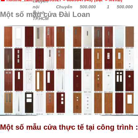
chuyển
nội
Chuyến
500.000
1
500.000
Một số mẫu cửa Đài Loan
thành
TP.HCM
Lắp đặt
nội
thành
Bộ
500.000
1
500.000
TP.
HCM
Tổng
giá trị 1
Bộ
3.460.000
bộ cửa
Một số mẫu cửa thực tế tại công trình :