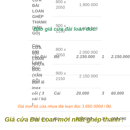
CỬA
800 x
1.800.000
ĐÀI
2050
LOAN
GHÉP
THANH
900 x
(VÂN
Báo giá cửa đài loan đúc:
1.950.000
2150
GỖ)
Cửa
CỬA
800 x
cao
2.000.000
ĐÀI
2050
cấp Đài
Bộ
2.150.000
1
2.150.000
LOAN
Loan
NHỰA
Đúc
ĐÚC
900 x
(VÂN
2.150.000
2150
GỖ)
Bản lề
inox
cối ( 3
Cái
20.000
3
60.000
cái / bộ
)
Giá trọn bộ cửa nhựa đài loan đúc 3.660.000đ / Bộ.
Giá cửa Đài Loan mới nhất ghép thanh :
Nẹp chỉ
Bộ
250.000
1
250.000