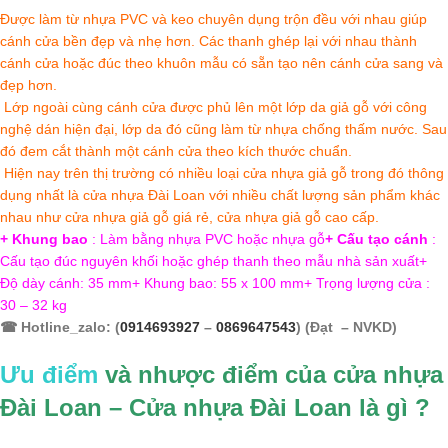
Được làm từ nhựa PVC và keo chuyên dụng trộn đều với nhau giúp
cánh cửa bền đẹp và nhẹ hơn. Các thanh ghép lại với nhau thành
cánh cửa hoặc đúc theo khuôn mẫu có sẵn tạo nên cánh cửa sang và
đẹp hơn.
Lớp ngoài cùng cánh cửa được phủ lên một lớp da giả gỗ với công
nghệ dán hiện đại, lớp da đó cũng làm từ nhựa chống thấm nước. Sau
đó đem cắt thành một cánh cửa theo kích thước chuẩn.
Hiện nay trên thị trường có nhiều loại cửa nhựa giả gỗ trong đó thông
dụng nhất là cửa nhựa Đài Loan với nhiều chất lượng sản phẩm khác
nhau như cửa nhựa giả gỗ giá rẻ, cửa nhựa giả gỗ cao cấp.
+ Khung bao
: Làm bằng nhựa PVC hoặc nhựa gỗ
+ Cấu tạo cánh
:
Cấu tạo đúc nguyên khối hoặc ghép thanh theo mẫu nhà sản xuất
+
Độ dày cánh: 35 mm
+ Khung bao: 55 x 100 mm
+ Trọng lượng cửa :
30 – 32 kg
☎ Hotline_zalo: (
0914693927
–
0869647543
) (Đạt – NVKD)
Ưu điểm
và nhược điểm của cửa nhựa
Đài Loan – Cửa nhựa Đài Loan là gì ?