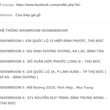
Fanpage:
https://www.facebook.com/profile.php?id=
Website :
Cửa thép giả gỗ
HỆ THỐNG SHOWROOM HOABINHDOOR
SHOWROOM I: 639 QUỐC LỘ 13 HIỆP BÌNH PHƯỚC, THỦ ĐỨC
SHOWROOM 2: 602 KINH DƯƠNG VƯƠNG, AN LẠC, BÌNH TÂN
SHOWROOM 3: ĐÔ XUÂN HỢP, PHƯỚC LONG B – THỦ ĐỨC
SHOWROOM 4: 235 QUỐC LỘ 1K, P LINH XUÂN – TP THỦ ĐỨC (
DĨ AN – BÌNH DƯƠNG )
SHOWROOM 5: 489 Đường 23/10, Vĩnh Hiệp , Nha Trang
SHOWROOM 6: 671 NGUYỄN DUY TRINH, BÌNH TRƯNG ĐÔNG –
THỦ ĐỨC