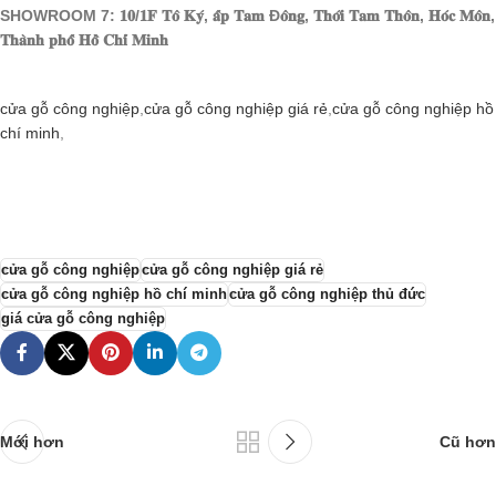
SHOWROOM 7: 𝟏𝟎/𝟏𝐅 𝐓𝐨̂ 𝐊𝐲́, 𝐚̂́𝐩 𝐓𝐚𝐦 Đ𝐨̂𝐧𝐠, 𝐓𝐡𝐨̛́𝐢 𝐓𝐚𝐦 𝐓𝐡𝐨̂𝐧, 𝐇𝐨́𝐜 𝐌𝐨̂𝐧,
𝐓𝐡𝐚̀𝐧𝐡 𝐩𝐡𝐨̂́ 𝐇𝐨̂̀ 𝐂𝐡𝐢́ 𝐌𝐢𝐧𝐡
cửa gỗ công nghiệp
,
cửa gỗ công nghiệp giá rẻ
,
cửa gỗ công nghiệp hồ
chí minh
,
cửa gỗ công nghiệp
cửa gỗ công nghiệp giá rẻ
cửa gỗ công nghiệp hồ chí minh
cửa gỗ công nghiệp thủ đức
giá cửa gỗ công nghiệp
Mới hơn
Cũ hơn