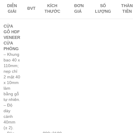
DIỄN
KÍCH
ĐƠN
SỐ
THÀN
ĐVT
GIẢI
THƯỚC
GIÁ
LƯỢNG
TIỀN
CỬA
GỖ HDF
VENEER
CỬA
PHÒNG
– Khung
bao 40 x
110mm;
nẹp chỉ
2 mặt 40
x 10mm
làm
bằng gỗ
tự nhiên.
– Độ
dày
cánh
40mm
(± 2).