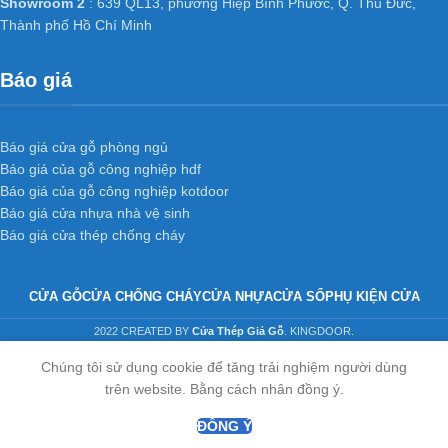
Showroom 2
: 639 QL13, phường Hiệp Bình Phước, Q. Thủ Đức,
Thành phố Hồ Chí Minh
Báo giá
Báo giá cửa gỗ phòng ngủ
Báo giá của gỗ công nghiệp hdf
Báo giá của gỗ công nghiệp kotdoor
Báo giá cửa nhựa nhà vệ sinh
Báo giá cửa thép chống cháy
CỬA GỖ
CỬA CHỐNG CHÁY
CỬA NHỰA
CỬA SỔ
PHỤ KIỆN CỬA
2022 CREATED BY
Cửa Thép Giả Gỗ
. KINGDOOR.
Chúng tôi sử dụng cookie để tăng trải nghiệm người dùng
trên website. Bằng cách nhân đồng ý.
ĐỒNG Ý