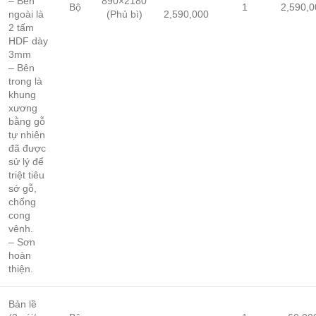
– Bên
890×2180
Bộ
1
2,590,0
ngoài là
(Phủ bì)
2,590,000
2 tấm
HDF dày
3mm
– Bên
trong là
khung
xương
bằng gỗ
tự nhiên
đã được
sử lý để
triệt tiêu
sớ gỗ,
chống
cong
vênh.
– Sơn
hoàn
thiện.
Bản lề