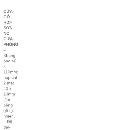
CỬA
GỖ
HDF
SƠN
NC
CỬA
PHÒNG
–
Khung
bao 40
x
110mm;
nẹp chỉ
2 mặt
40 x
10mm
làm
bằng
gỗ tự
nhiên.
– Độ
dày