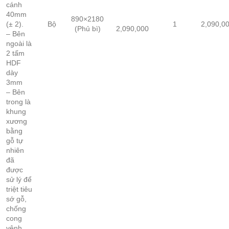
cánh
40mm
890×2180
(± 2).
Bộ
1
2,090,0
(Phủ bì)
2,090,000
– Bên
ngoài là
2 tấm
HDF
dày
3mm
– Bên
trong là
khung
xương
bằng
gỗ tự
nhiên
đã
được
sử lý để
triệt tiêu
sớ gỗ,
chống
cong
vênh.