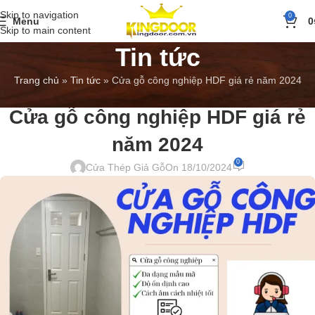
Skip to navigation
0
Menu
0
Skip to main content
Tin tức
Trang chủ
»
Tin tức
»
Cửa gỗ công nghiệp HDF giá rẻ năm 2024
BÁO GIÁ
,
TIN TỨC
Cửa gỗ công nghiệp HDF giá rẻ
năm 2024
0
Cửa Thép Giả Gỗ
On 18/10/2024