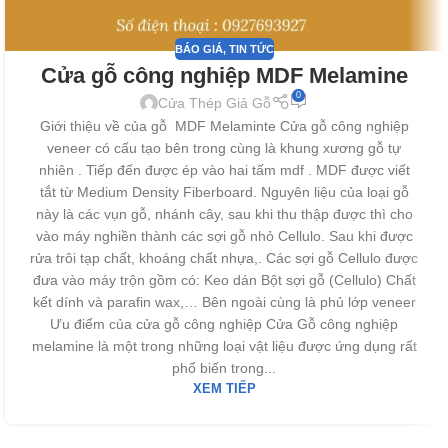
BÁO GIÁ
,
TIN TỨC
Cửa gỗ công nghiệp MDF Melamine
0
Cửa Thép Giả Gỗ
Giới thiệu về của gỗ MDF Melaminte Cửa gỗ công nghiệp
veneer có cấu tạo bên trong cùng là khung xương gỗ tự
nhiên . Tiếp đến được ép vào hai tấm mdf . MDF được viết
tắt từ Medium Density Fiberboard. Nguyên liệu của loại gỗ
này là các vụn gỗ, nhánh cây, sau khi thu thập được thì cho
vào máy nghiền thành các sợi gỗ nhỏ Cellulo. Sau khi được
rửa trôi tạp chất, khoáng chất nhựa,. Các sợi gỗ Cellulo được
đưa vào máy trộn gồm có: Keo dán Bột sợi gỗ (Cellulo) Chất
kết dính và parafin wax,… Bên ngoài cùng là phủ lớp veneer
Ưu điểm của cửa gỗ công nghiệp Cửa Gỗ công nghiệp
melamine là một trong những loại vật liệu được ứng dụng rất
phổ biến trong...
XEM TIẾP