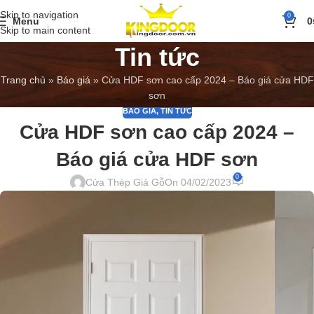
Skip to navigation
0
Menu
0
Skip to main content
Tin tức
Trang chủ
»
Báo giá
»
Cửa HDF sơn cao cấp 2024 – Báo giá cửa HDF
sơn
BÁO GIÁ
,
TIN TỨC
Cửa HDF sơn cao cấp 2024 –
Báo giá cửa HDF sơn
0
Cửa Thép Giả Gỗ
On 04/02/2023