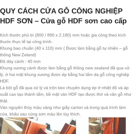
QUY CÁCH CỬA GỖ CÔNG NGHIỆP
HDF SƠN – Cửa gỗ HDF sơn cao cấp
Kích thước phủ bì (800 / 890 x 2.180) mm hoặc gia công theo kích
thước thực tế tại công trình.
Khung bao chuẩn (40 x 110) mm ( Được làm bằng gỗ tự nhiên – gỗ
thông New Zeland)
Độ dày cánh : 40 mm
Khung xương cánh được làm bằng gỗ thông new zealand đã qua xử
lý, ở hai mặt khung xương được ép bằng hai tấm da gỗ công nghiệp
HDF.
Là bột gỗ đã qua xử lý và trộn keo chuyên dụng ép ở nhiệt độ và áp
suất cao tạo thành tấm, bề mặt ván HDF tạo được thớ và vân gỗ như
thật.
Ván nguyên thủy màu vàng như giấy carton và trong quá trình làm
cửa, khâu sau cùng sơn màu lên tùy thích.