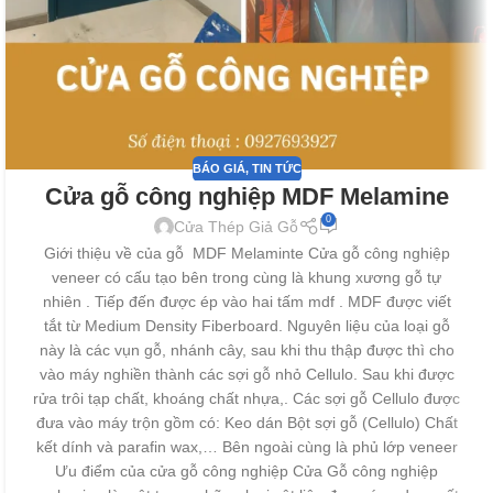
BÁO GIÁ
,
TIN TỨC
Cửa gỗ công nghiệp MDF Melamine
0
Cửa Thép Giả Gỗ
Giới thiệu về của gỗ MDF Melaminte Cửa gỗ công nghiệp
veneer có cấu tạo bên trong cùng là khung xương gỗ tự
nhiên . Tiếp đến được ép vào hai tấm mdf . MDF được viết
tắt từ Medium Density Fiberboard. Nguyên liệu của loại gỗ
này là các vụn gỗ, nhánh cây, sau khi thu thập được thì cho
vào máy nghiền thành các sợi gỗ nhỏ Cellulo. Sau khi được
rửa trôi tạp chất, khoáng chất nhựa,. Các sợi gỗ Cellulo được
đưa vào máy trộn gồm có: Keo dán Bột sợi gỗ (Cellulo) Chất
kết dính và parafin wax,… Bên ngoài cùng là phủ lớp veneer
Ưu điểm của cửa gỗ công nghiệp Cửa Gỗ công nghiệp