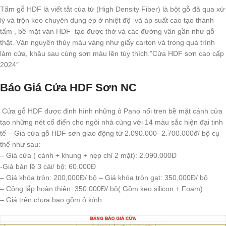
Tấm gỗ HDF là viết tắt của từ (High Density Fiber) là bột gỗ đã qua xứ
lý và trộn keo chuyên dụng ép ở nhiệt độ và áp suất cao tạo thành
tấm , bề mặt ván HDF tạo được thớ và các đường vân gần như gỗ
thật. Ván nguyên thủy màu vàng như giấy carton và trong quá trình
làm cửa, khâu sau cùng sơn màu lên tùy thích.”Cửa HDF sơn cao cấp
2024″
Báo Giá Cửa HDF Sơn NC
Cửa gỗ HDF được định hình những ô Pano nổi tren bề mặt cánh cửa
tạo những nét cổ điển cho ngôi nhà cùng với 14 màu sắc hiện đại tinh
tế – Giá cửa gỗ HDF sơn giao động từ 2.090.000- 2.700.000đ/ bộ cụ
thể như sau:
– Giá cửa ( cánh + khung + nẹp chỉ 2 mặt): 2.090.000Đ
-Giá bản lề 3 cái/ bộ: 60.000Đ
– Giá khóa tròn: 200,000Đ/ bộ – Giá khóa tròn gạt: 350,000Đ/ bộ
– Công lắp hoàn thiện: 350.000Đ/ bộ( Gồm keo silicon + Foam)
– Giá trên chưa bao gồm ô kính