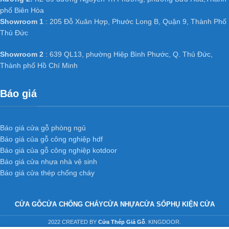
phố Biên Hòa
Showroom 1
: 205 Đỗ Xuân Hợp, Phước Long B, Quận 9, Thành Phố
Thủ Đức
Showroom 2
: 639 QL13, phường Hiệp Bình Phước, Q. Thủ Đức,
Thành phố Hồ Chí Minh
Báo giá
Báo giá cửa gỗ phòng ngủ
Báo giá của gỗ công nghiệp hdf
Báo giá của gỗ công nghiệp kotdoor
Báo giá cửa nhựa nhà vệ sinh
Báo giá cửa thép chống cháy
CỬA GỖ
CỬA CHỐNG CHÁY
CỬA NHỰA
CỬA SỔ
PHỤ KIỆN CỬA
2022 CREATED BY
Cửa Thép Giả Gỗ
. KINGDOOR.