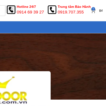
Hotline 24/7
Trung tâm Bảo Hành
0
0
₫
0914 69 39 27
0919.707.355
iá rẻ