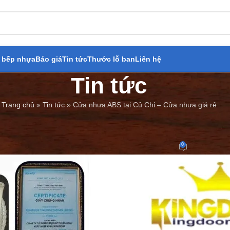
 bếp nhựa
Báo giá
Tin tức
Thước lỗ ban
Liên hệ
Tin tức
Trang chủ
»
Tin tức
»
Cửa nhựa ABS tại Củ Chi – Cửa nhựa giá rẻ
TIN TỨC
,
UNCATEGORIZED
hựa ABS tại Củ Chi – Cửa nhựa g
0
Đăng bởi
Cửa Thép Giả Gỗ
On 27/05/2023