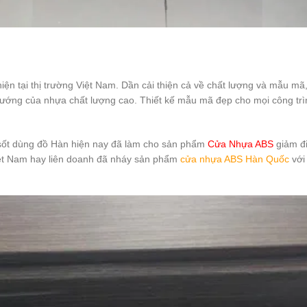
ện tại thị trường Việt Nam. Dần cải thiện cả về chất lượng và mẫu 
ớng của nhựa chất lượng cao. Thiết kế mẫu mã đẹp cho mọi công trìn
sốt dùng đồ Hàn hiện nay đã làm cho sản phẩm
Cửa Nhựa ABS
giảm đi
Việt Nam hay liên doanh đã nháy sản phẩm
cửa nhựa ABS Hàn Quốc
với