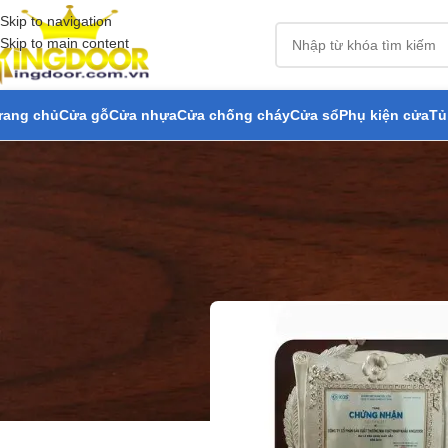
Skip to navigation
Skip to main content
rang chủ
Cửa gỗ
Cửa nhựa
Cửa chống cháy
Cửa sổ
Phụ kiện cửa
Tủ
Cửa n