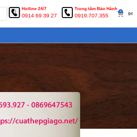
Hotline 24/7
Trung tâm Bảo Hành
0
0
₫
0914 69 39 27
0919.707.355
Nai