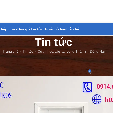
 bếp nhựa
Báo giá
Tin tức
Thước lỗ ban
Liên hệ
Tin tức
Trang chủ
»
Tin tức
»
Cửa nhựa abs tại Long Thành – Đồng Nai
BÁO GIÁ
,
TIN TỨC
nhựa abs tại Long Thành – Đồng 
0
Đăng bởi
Cửa Thép Giả Gỗ
On 04/12/2023