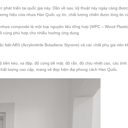
c phát triển tại quốc gia này. Dần về sau, kỹ thuật này ngày càng được 
thương hiệu cửa nhựa Hàn Quốc uy tín, chất lượng chiến được lòng tin c
a composite là một loại nguyên liệu tổng hợp (WPC – Wood Plastic C
uối cùng phù hợp cho nhiều hướng ứng dụng.
iệt ABS (Acrylonitrile Butadiene Styrene) và các chất phụ gia nên k
ền kéo, va đập, độ cứng bề mặt, độ rắn, độ chịu nhiệt cao, các tính 
chất lượng cao cấp, mang vẻ đẹp hiện đại phong cách Hàn Quốc.