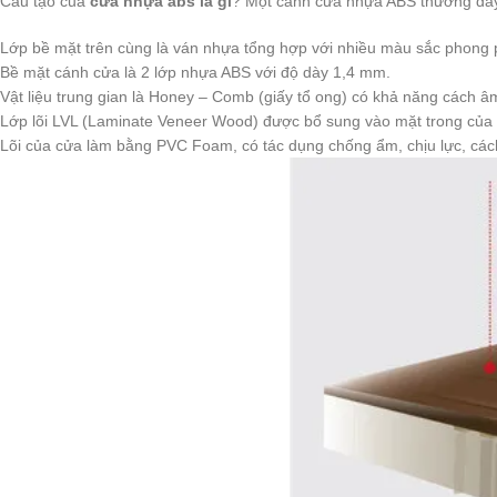
Cấu tạo của
cửa nhựa abs là gì
? Một cánh cửa nhựa ABS thường dà
Lớp bề mặt trên cùng là ván nhựa tổng hợp với nhiều màu sắc phong phú. Đ
Bề mặt cánh cửa là 2 lớp nhựa ABS với độ dày 1,4 mm.
Vật liệu trung gian là Honey – Comb (giấy tổ ong) có khả năng cách âm,
Lớp lõi LVL (Laminate Veneer Wood) được bổ sung vào mặt trong của cán
Lõi của cửa làm bằng PVC Foam, có tác dụng chống ẩm, chịu lực, cách