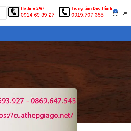
Hotline 24/7
Trung tâm Bảo Hành
0
0
₫
0914 69 39 27
0919.707.355
giá tốt