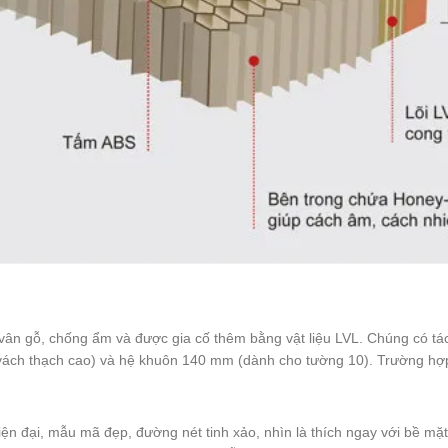
ân gỗ, chống ẩm và được gia cố thêm bằng vật liệu LVL. Chúng có t
thạch cao) và hệ khuôn 140 mm (dành cho tường 10). Trường hợp vác
đại, mẫu mã đẹp, đường nét tinh xảo, nhìn là thích ngay với bề mặt 