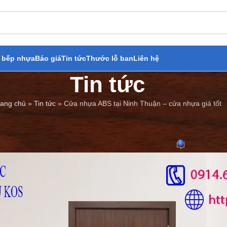
 bếp nhựa
Báo giá
Tin tức
Thước lỗ ban
Liên hệ
Tin tức
rang chủ
»
Tin tức
»
Cửa nhựa ABS tại Ninh Thuận – cửa nhựa giá tốt
BÁO GIÁ
,
TIN TỨC
 ABS tại Ninh Thuận – cửa nhựa 
0
Đăng bởi
Cửa Thép Giả Gỗ
On 16/09/2023