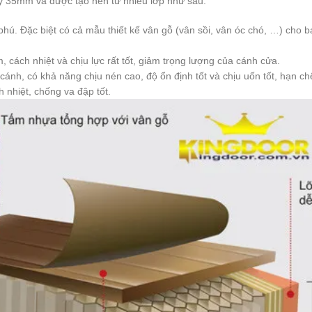
y 35mm và được tạo nên từ nhiều lớp như sau:
ặc biệt có cả mẫu thiết kế vân gỗ (vân sồi, vân óc chó, …) cho bạn
 cách nhiệt và chịu lực rất tốt, giảm trọng lượng của cánh cửa.
h, có khả năng chịu nén cao, độ ổn định tốt và chịu uốn tốt, hạn c
 nhiệt, chống va đập tốt.