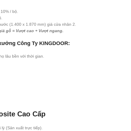
10% / bộ.
ộ.
hước (1.400 x 1.870 mm) giá cửa nhân 2.
giả gỗ = Vượt cao + Vượt ngang.
 xưởng
Công Ty KINGDOOR
:
ọ lâu bền với thời gian.
osite
Cao Cấp
lý (Sản xuất trực tiếp).