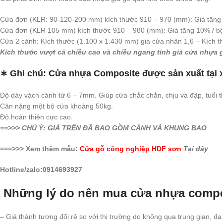
Cửa đơn (KLR: 90-120-200 mm) kích thước 910 – 970 (mm): Giá tăng 
Cửa đơn (KLR 105 mm) kích thước 910 – 980 (mm): Giá tăng 10% / b
Cửa 2 cánh: Kích thước (1.100 x 1.430 mm) giá cửa nhân 1,6 – Kích t
Kích thước vượt cả chiều cao và chiều ngang tính giá cửa nhựa 
∗ Ghi chú:
Cửa nhựa Composite được sản xuất tại
Độ dày vách cánh từ 6 – 7mm. Giúp cửa chắc chắn, chịu va đập, tuổi th
Cân nặng một bộ cửa khoảng 50kg.
Độ hoàn thiện cực cao.
=
=>>> CHÚ Ý: GIÁ TRÊN ĐÃ BAO GỒM CÁNH VÀ KHUNG BAO
===>>> Xem thêm mẫu:
Cửa gỗ công nghiệp HDF sơn
Tại đây
Hotline/zalo:0914693927
Những lý do nên mua cửa nhựa comp
– Giá thành tương đối rẻ so với thị trường do không qua trung gian, đại 