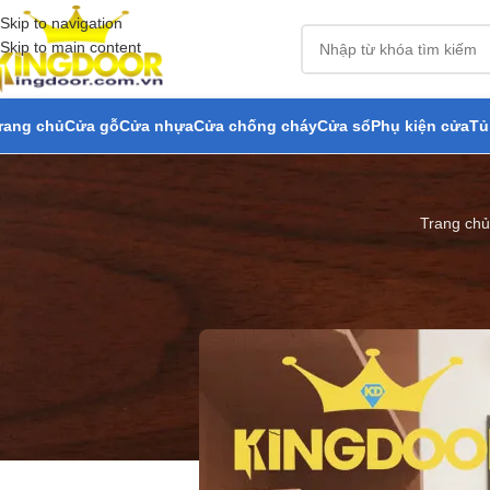
Skip to navigation
Skip to main content
rang chủ
Cửa gỗ
Cửa nhựa
Cửa chống cháy
Cửa sổ
Phụ kiện cửa
Tủ
Trang chủ
Cửa nhựa compo