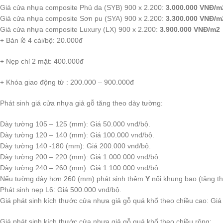
Giá cửa nhựa composite Phủ da (SYB) 900 x 2.200:
3.000.000 VNĐ/m
Giá cửa nhựa composite Sơn pu (SYA) 900 x 2.200:
3.300.000 VNĐ/m
Giá cửa nhựa composite Luxury (LX) 900 x 2.200:
3.900.000 VNĐ/m2
+ Bản lề 4 cái/bộ: 20.000đ
+ Nẹp chỉ 2 mặt: 400.000đ
+ Khóa giao động từ : 200.000 – 900.000đ
Phát sinh giá cửa nhựa giả gỗ tăng theo dày tường:
Dày tường 105 – 125 (mm): Giá 50.000 vnđ/bộ.
Dày tường 120 – 140 (mm): Giá 100.000 vnđ/bộ.
Dày tường 140 -180 (mm): Giá 200.000 vnđ/bộ.
Dày tường 200 – 220 (mm): Giá 1.000.000 vnđ/bộ.
Dày tường 240 – 260 (mm): Giá 1.100.000 vnđ/bộ.
Nếu tường dày hơn 260 (mm) phát sinh thêm
Y
nối khung bao (tăng t
Phát sinh nẹp L6: Giá 500.000 vnđ/bộ.
Giá phát sinh kích thước cửa nhựa giả gỗ quá khổ theo chiều cao: Giá
Giá phát sinh kích thước cửa nhựa giả gỗ quá khổ theo chiều rộng: