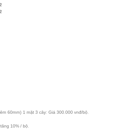
2
2
hêm 60mm) 1 mặt 3 cây: Giá 300.000 vnđ/bộ.
 tăng 10% / bộ.