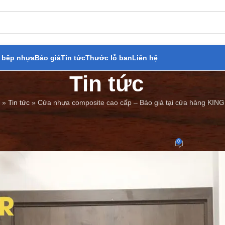
 bếp nhựa
Báo giá
Tin tức
Thước lỗ ban
Liên hệ
Tin tức
»
Tin tức
»
Cửa nhựa composite cao cấp – Báo giá tại cửa hàng KI
BÁO GIÁ
,
TIN TỨC
site cao cấp – Báo giá tại cửa
0
Đăng bởi
Cửa Thép Giả Gỗ
On 22/12/2023