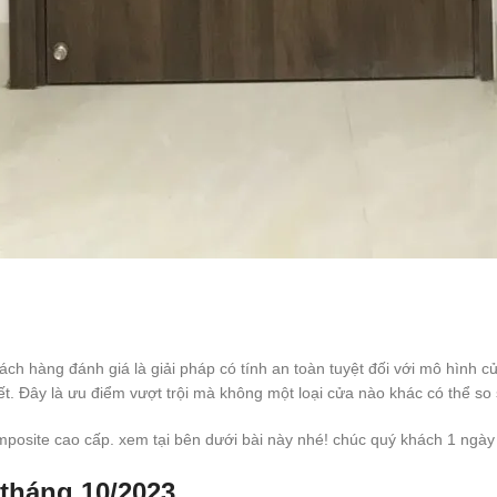
h hàng đánh giá là giải pháp có tính an toàn tuyệt đối với mô hình 
i tiết. Đây là ưu điểm vượt trội mà không một loại cửa nào khác có thể
posite cao cấp. xem tại bên dưới bài này nhé! chúc quý khách 1 ngày
tháng 10/2023