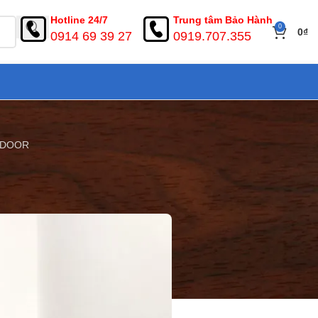
Hotline 24/7
Trung tâm Bảo Hành
0
0
₫
0914 69 39 27
0919.707.355
NGDOOR
 hàng KINGDOOR