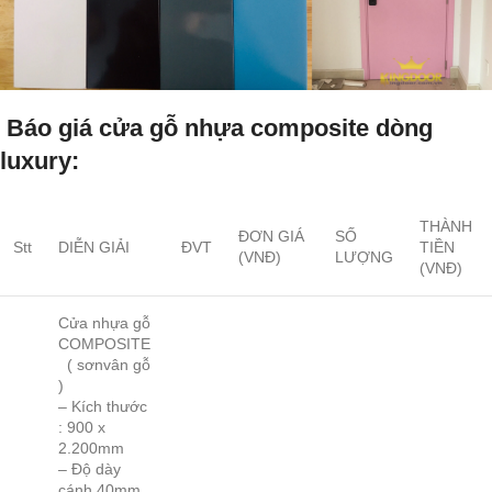
Báo giá cửa gỗ nhựa composite dòng
luxury:
THÀNH
ĐƠN GIÁ
SỐ
Stt
DIỄN GIẢI
ĐVT
TIỀN
(VNĐ)
LƯỢNG
(VNĐ)
Cửa nhựa gỗ
COMPOSITE
( sơnvân gỗ
)
– Kích thước
: 900 x
2.200mm
– Độ dày
cánh 40mm