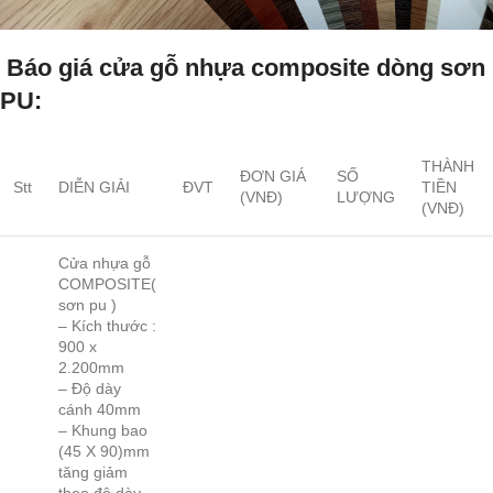
Báo giá cửa gỗ nhựa composite dòng sơn
PU:
THÀNH
ĐƠN GIÁ
SỐ
Stt
DIỄN GIẢI
ĐVT
TIỀN
(VNĐ)
LƯỢNG
(VNĐ)
Cửa nhựa gỗ
COMPOSITE(
sơn pu )
– Kích thước :
900 x
2.200mm
– Độ dày
cánh 40mm
– Khung bao
(45 X 90)mm
tăng giảm
theo độ dày