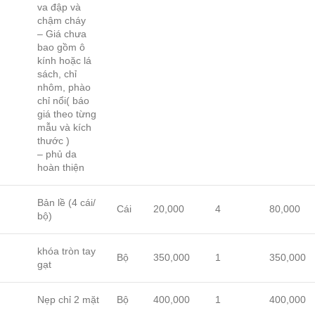
va đập và
chậm cháy
– Giá chưa
bao gồm ô
kính hoặc lá
sách, chỉ
nhôm, phào
chỉ nổi( báo
giá theo từng
mẫu và kích
thước )
– phủ da
hoàn thiện
Bản lề (4 cái/
Cái
20,000
4
80,000
bộ)
khóa tròn tay
Bộ
350,000
1
350,000
gạt
Nẹp chỉ 2 mặt
Bộ
400,000
1
400,000