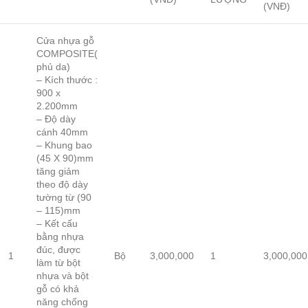
(VNĐ)
Cửa nhựa gỗ
COMPOSITE(
phủ da)
– Kích thước :
900 x
2.200mm
– Độ dày
cánh 40mm
– Khung bao
(45 X 90)mm
tăng giảm
theo độ dày
tường từ (90
– 115)mm
– Kết cấu
bằng nhựa
đúc, được
1
Bộ
3,000,000
1
3,000,000
làm từ bột
nhựa và bột
gỗ có khả
năng chống