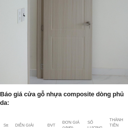
Báo giá cửa gỗ nhựa composite dòng phủ
da:
THÀNH
ĐƠN GIÁ
SỐ
Stt
DIỄN GIẢI
ĐVT
TIỀN
(VNĐ)
LƯỢNG