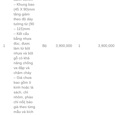
– Khung bao
(45 X 90)mm
tăng giảm
theo độ dày
tường từ (90
– 115)mm
– Kết cấu
bằng nhựa
đúc, được
1
Bộ
3,900,000
1
3,900,000
làm từ bột
nhựa và bột
gỗ có khả
năng chống
va đập và
chậm cháy
– Giá chưa
bao gồm ô
kính hoặc lá
sách, chỉ
nhôm, phào
chỉ nổi( báo
giá theo từng
mẫu và kích