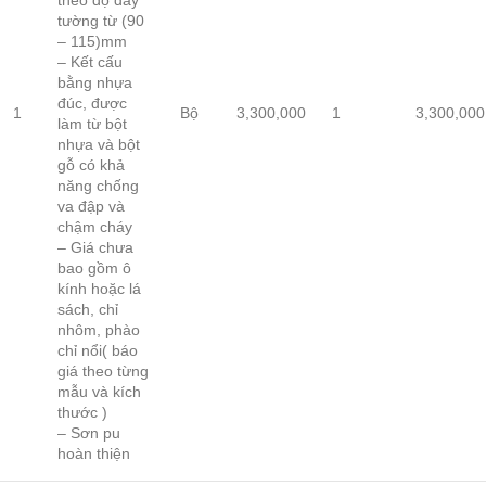
tường từ (90
– 115)mm
– Kết cấu
bằng nhựa
đúc, được
1
Bộ
3,300,000
1
3,300,000
làm từ bột
nhựa và bột
gỗ có khả
năng chống
va đập và
chậm cháy
– Giá chưa
bao gồm ô
kính hoặc lá
sách, chỉ
nhôm, phào
chỉ nổi( báo
giá theo từng
mẫu và kích
thước )
– Sơn pu
hoàn thiện