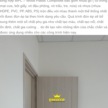
tổng hợp WPC – Wood Plastic Composite bao gồm nhựa gỗ ( có trong
mạt cưa, bột giấy, vỏ đậu phộng, vỏ trấu, tre, nứa) và nhựa (nhựa
HDPE, PVC, PP, ABS, PS) trộn đều với nhau thành một thể thống nhất
rồi được đùn ép lại theo hình dạng yêu cầu. Quá trình đùn ép sẽ bổ
sung thêm một số chất phụ gia như chất tạo màu, chất tạo nổi, chất
ổn định, chất gia cường… do đó tạo nên những tấm cửa chắc chắn và
được ứng dụng nhiều cho các công trình hiện nay.