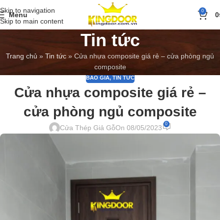
Skip to navigation
0
Menu
0
Skip to main content
Tin tức
Trang chủ
»
Tin tức
»
Cửa nhựa composite giá rẻ – cửa phòng ngủ
composite
BÁO GIÁ
,
TIN TỨC
Cửa nhựa composite giá rẻ –
cửa phòng ngủ composite
0
Cửa Thép Giả Gỗ
On 08/05/2023