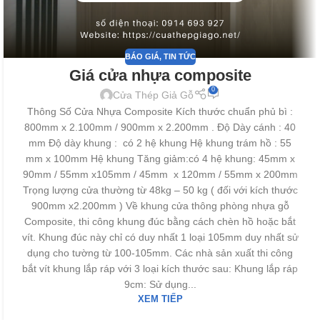
BÁO GIÁ
,
TIN TỨC
Giá cửa nhựa composite
0
Cửa Thép Giả Gỗ
Thông Số Cửa Nhựa Composite Kích thước chuẩn phủ bì :
800mm x 2.100mm / 900mm x 2.200mm . Độ Dày cánh : 40
mm Độ dày khung : có 2 hệ khung Hệ khung trám hồ : 55
mm x 100mm Hệ khung Tăng giảm:có 4 hệ khung: 45mm x
90mm / 55mm x105mm / 45mm x 120mm / 55mm x 200mm
Trọng lượng cửa thường từ 48kg – 50 kg ( đối với kích thước
900mm x2.200mm ) Về khung cửa thông phòng nhựa gỗ
Composite, thi công khung đúc bằng cách chèn hồ hoặc bắt
vít. Khung đúc này chỉ có duy nhất 1 loại 105mm duy nhất sử
dụng cho tường từ 100-105mm. Các nhà sản xuất thi công
bắt vít khung lắp ráp với 3 loại kích thước sau: Khung lắp ráp
9cm: Sử dụng...
XEM TIẾP