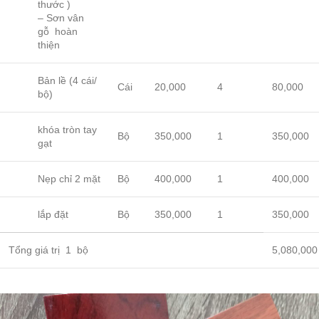
thước )
– Sơn vân
gỗ hoàn
thiện
Bản lề (4 cái/
Cái
20,000
4
80,000
bộ)
khóa tròn tay
Bộ
350,000
1
350,000
gạt
Nẹp chỉ 2 mặt
Bộ
400,000
1
400,000
lắp đặt
Bộ
350,000
1
350,000
Tổng giá trị 1 bộ
5,080,000