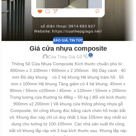
BÁO GIÁ
,
TIN TỨC
Giá cửa nhựa composite
0
Cửa Thép Giả Gỗ
Thông Số Cửa Nhựa Composite Kích thước chuẩn phủ bì :
800mm x 2.100mm / 900mm x 2.200mm . Độ Dày cánh : 40
mm Độ dày khung : có 2 hệ khung Hệ khung trám hồ : 55
mm x 100mm Hệ khung Tăng giảm:có 4 hệ khung: 45mm x
90mm / 55mm x105mm / 45mm x 120mm / 55mm x 200mm
Trọng lượng cửa thường từ 48kg – 50 kg ( đối với kích thước
900mm x2.200mm ) Về khung cửa thông phòng nhựa gỗ
Composite, thi công khung đúc bằng cách chèn hồ hoặc bắt
vít. Khung đúc này chỉ có duy nhất 1 loại 105mm duy nhất sử
dụng cho tường từ 100-105mm. Các nhà sản xuất thi công
bắt vít khung lắp ráp với 3 loại kích thước sau: Khung lắp ráp