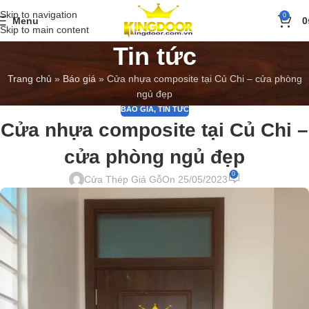
Skip to navigation
0
Menu
0
Skip to main content
Tin tức
Trang chủ
»
Báo giá
»
Cửa nhựa composite tại Củ Chi – cửa phòng
ngủ đẹp
BÁO GIÁ
,
TIN TỨC
Cửa nhựa composite tại Củ Chi –
cửa phòng ngủ đẹp
0
Cửa Thép Giả Gỗ
On 25/05/2023