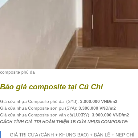
composite phủ da
Báo giá composite tại Củ Chi
Giá cửa nhựa Composite phủ da (SYB):
3.000.000 VNĐ/m2
Giá cửa nhựa Composite sơn pu (SYA):
3.300.000 VNĐ/m2
Giá cửa nhựa Composite sơn vân gỗ(LUXRY):
3.900.000 VNĐ/m2
CÁCH TÍNH GIÁ TRỊ HOÀN THIỆN 1B CỬA NHỰA COMPOSITE:
GIÁ TRỊ CỬA (CÁNH + KHUNG BAO) + BẢN LỀ + NẸP CHỈ