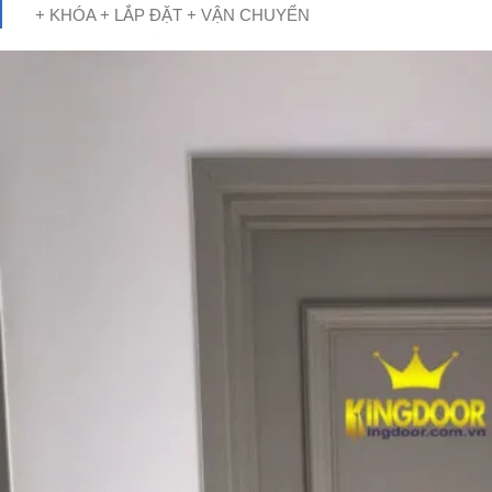
+ KHÓA + LẮP ĐẶT + VẬN CHUYỂN