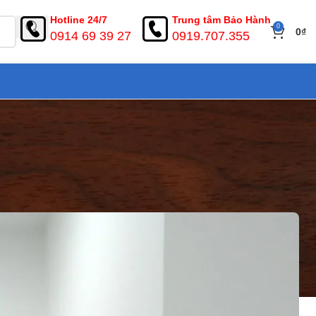
Hotline 24/7
Trung tâm Bảo Hành
0
0
₫
0914 69 39 27
0919.707.355
a giá rẻ