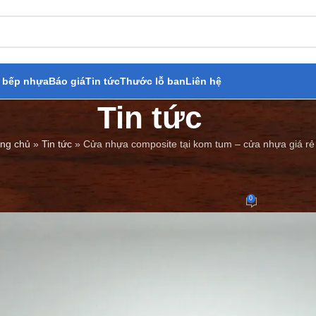
 bếp nhựa
Báo giá
Tin tức
Thước lỗ ban
Liên hệ
Tin tức
ng chủ
»
Tin tức
»
Cửa nhựa composite tại kom tum – cửa nhựa giá rẻ
BÁO GIÁ
,
TIN TỨC
composite tại kom tum – cửa nhự
0
Đăng bởi
Cửa Thép Giả Gỗ
On 06/07/2023