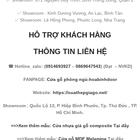
✅ Showroom :671 Nguyễn Duy Trinh, Bình Trưng Đông, Quận 2
✅ Showroom : Kinh Dương Vương, An Lạc, Bình Tân
✅ Showroom: Lê Hồng Phong, Phước Long, Nha Trang
HỖ TRỢ KHÁCH HÀNG
THÔNG TIN LIÊN HỆ
☎ Hotline_zalo: (
0914693927
–
0869647543
) (Đạt – NVKD)
FANPAGE:
Cửa gỗ phòng ngủ-hoabinhdoor
Website:
https://cuathepgiago.net/
Showroom : Quốc Lộ 13, P. Hiệp Bình Phước, Tp. Thủ Đức , TP.
Hồ Chí Minh.
==>Xem thêm mẫu: Cửa nhựa giả gỗ composite Tại đây
==>Xem thêm mẫu:
Cửa gỗ MDF Melamine
Tại đây