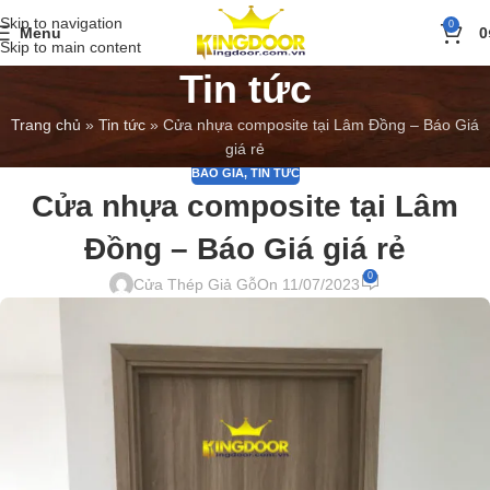
Skip to navigation
0
Menu
0
Skip to main content
Tin tức
Trang chủ
»
Tin tức
»
Cửa nhựa composite tại Lâm Đồng – Báo Giá
giá rẻ
BÁO GIÁ
,
TIN TỨC
Cửa nhựa composite tại Lâm
Đồng – Báo Giá giá rẻ
0
Cửa Thép Giả Gỗ
On 11/07/2023