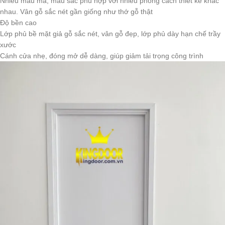
Nhiều mẫu mã, màu sắc phù hợp với nhiều phong cách thiết kế khác
nhau. Vân gỗ sắc nét gần giống như thớ gỗ thật
Độ bền cao
Lớp phủ bề mặt giả gỗ sắc nét, vân gỗ đẹp, lớp phủ dày hạn chế trầy
xước
Cánh cửa nhẹ, đóng mở dễ dàng, giúp giảm tải trọng công trình