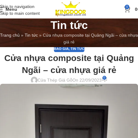
Skip to navigation
0
Menu
0
Skip to main content
Tin tức
Trang chủ
»
Tin tức
»
Cửa nhựa composite tại Quảng Ngãi – cửa nhựa
giá rẻ
BÁO GIÁ
,
TIN TỨC
Cửa nhựa composite tại Quảng
Ngãi – cửa nhựa giá rẻ
0
Cửa Thép Giả Gỗ
On 22/09/2023