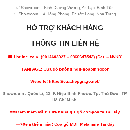
✅ Showroom : Kinh Dương Vương, An Lạc, Bình Tân
✅ Showroom: Lê Hồng Phong, Phước Long, Nha Trang
HỖ TRỢ KHÁCH HÀNG
THÔNG TIN LIÊN HỆ
☎ Hotline_zalo: (
0914693927
–
0869647543
) (Đạt – NVKD)
FANPAGE:
Cửa gỗ phòng ngủ-hoabinhdoor
Website:
https://cuathepgiago.net/
Showroom : Quốc Lộ 13, P. Hiệp Bình Phước, Tp. Thủ Đức , TP.
Hồ Chí Minh.
==>Xem thêm mẫu: Cửa nhựa giả gỗ composite Tại đây
==>Xem thêm mẫu:
Cửa gỗ MDF Melamine
Tại đây