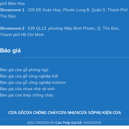
phố Biên Hòa
Showroom 1
: 205 Đỗ Xuân Hợp, Phước Long B, Quận 9, Thành Phố
Thủ Đức
Showroom 2
: 639 QL13, phường Hiệp Bình Phước, Q. Thủ Đức,
Thành phố Hồ Chí Minh
Báo giá
Báo giá cửa gỗ phòng ngủ
Báo giá của gỗ công nghiệp hdf
Báo giá của gỗ công nghiệp kotdoor
Báo giá cửa nhựa nhà vệ sinh
Báo giá cửa thép chống cháy
CỬA GỖ
CỬA CHỐNG CHÁY
CỬA NHỰA
CỬA SỔ
PHỤ KIỆN CỬA
2022 CREATED BY
Cửa Thép Giả Gỗ
. KINGDOOR.