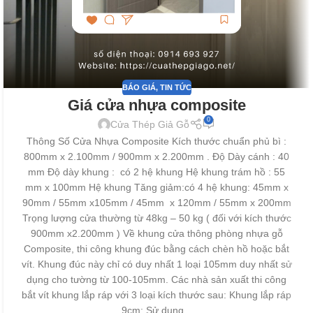
BÁO GIÁ
,
TIN TỨC
Giá cửa nhựa composite
0
Cửa Thép Giả Gỗ
Thông Số Cửa Nhựa Composite Kích thước chuẩn phủ bì :
800mm x 2.100mm / 900mm x 2.200mm . Độ Dày cánh : 40
mm Độ dày khung : có 2 hệ khung Hệ khung trám hồ : 55
mm x 100mm Hệ khung Tăng giảm:có 4 hệ khung: 45mm x
90mm / 55mm x105mm / 45mm x 120mm / 55mm x 200mm
Trọng lượng cửa thường từ 48kg – 50 kg ( đối với kích thước
900mm x2.200mm ) Về khung cửa thông phòng nhựa gỗ
Composite, thi công khung đúc bằng cách chèn hồ hoặc bắt
vít. Khung đúc này chỉ có duy nhất 1 loại 105mm duy nhất sử
dụng cho tường từ 100-105mm. Các nhà sản xuất thi công
bắt vít khung lắp ráp với 3 loại kích thước sau: Khung lắp ráp
9cm: Sử dụng...