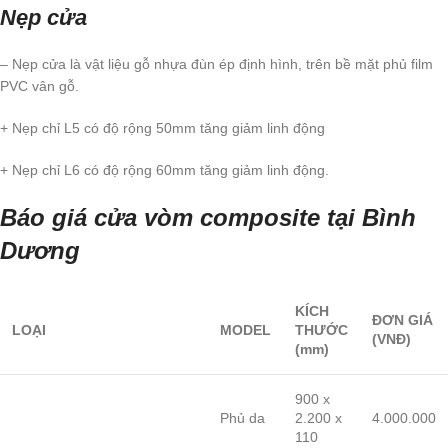
Nẹp cửa
– Nẹp cửa là vật liệu gỗ nhựa đùn ép định hình, trên bề mặt phủ film
PVC vân gỗ.
+ Nẹp chỉ L5 có độ rộng 50mm tăng giảm linh động
+ Nẹp chỉ L6 có độ rộng 60mm tăng giảm linh động.
Báo giá cửa vòm composite tại Bình
Dương
KÍCH
ĐƠN GIÁ
LOẠI
MODEL
THƯỚC
(VNĐ)
(mm)
900 x
Phủ da
2.200 x
4.000.000
110