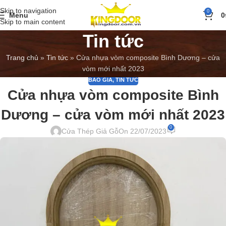
Skip to navigation
0
Menu
0
Skip to main content
Tin tức
Trang chủ
»
Tin tức
»
Cửa nhựa vòm composite Bình Dương – cửa
vòm mới nhất 2023
BÁO GIÁ
,
TIN TỨC
Cửa nhựa vòm composite Bình
Dương – cửa vòm mới nhất 2023
0
Cửa Thép Giả Gỗ
On 22/07/2023