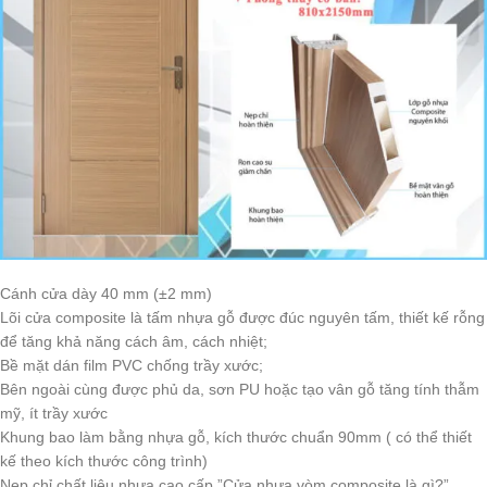
Cánh cửa dày 40 mm (±2 mm)
Lõi cửa composite là tấm nhựa gỗ được đúc nguyên tấm, thiết kế rỗng
để tăng khả năng cách âm, cách nhiệt;
Bề mặt dán film PVC chống trầy xước;
Bên ngoài cùng được phủ da, sơn PU hoặc tạo vân gỗ tăng tính thẫm
mỹ, ít trầy xước
Khung bao làm bằng nhựa gỗ, kích thước chuẩn 90mm ( có thể thiết
kế theo kích thước công trình)
Nẹp chỉ chất liệu nhựa cao cấp.”Cửa nhựa vòm composite là gì?”