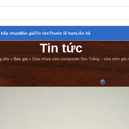
 bếp nhựa
Báo giá
Tin tức
Thước lỗ ban
Liên hệ
Tin tức
g chủ
»
Báo giá
»
Cửa nhựa vòm composite Sóc Trăng – cửa vòm giá 
BÁO GIÁ
,
TIN TỨC
òm composite Sóc Trăng – cửa v
0
Đăng bởi
Cửa Thép Giả Gỗ
On 23/08/2023