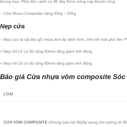
khung bao. Phôi đúc cánh có độ dày 6mm cứng cáp khuôn rỗng.
– Cửa Nhựa Composite nặng 45kg – 50kg.
Nẹp cửa
– Nẹp cửa là vật liệu gỗ nhựa đùn ép định hình, trên bề mặt phủ film 
+ Nẹp chỉ L5 có độ rộng 50mm tăng giảm linh động
+ Nẹp chỉ L6 có độ rộng 60mm tăng giảm linh động.
Báo giá Cửa nhựa vòm composite Sóc
LOẠI
CỬA VÒM COMPOSITE
(Khung bao hệ 90)Áp dụng cho tường từ 