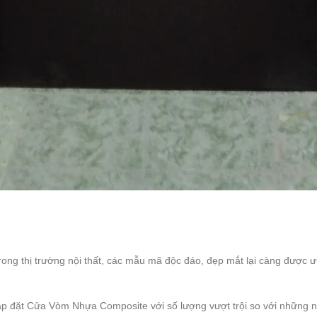
ong thị trường nội thất, các mẫu mã độc đáo, đẹp mắt lại càng được 
ắp đặt Cửa Vòm Nhựa Composite với số lượng vượt trội so với những 