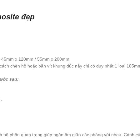
osite đẹp
 / 45mm x 120mm / 55mm x 200mm
cách chèn hồ hoặc bắn vít khung đúc này chỉ có duy nhất 1 loại 105
hước sau:
.
g là bộ phận quan trọng giúp ngăn âm giữa các phòng với nhau. Cánh c