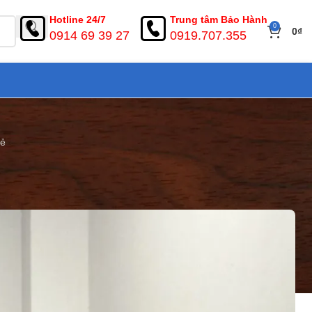
Hotline 24/7
Trung tâm Bảo Hành
0
0
₫
0914 69 39 27
0919.707.355
rẻ
òm giá rẻ