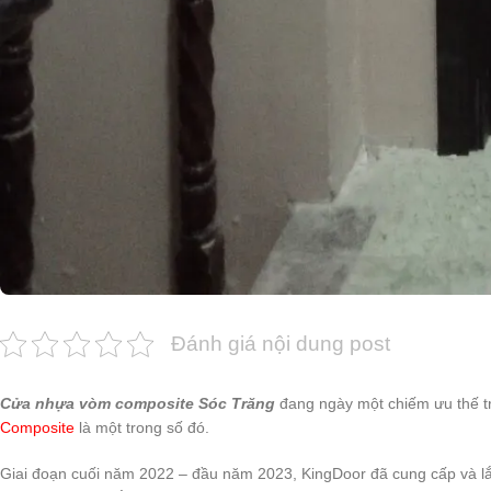
Đánh giá nội dung post
Cửa nhựa vòm composite Sóc Trăng
đang ngày một chiếm ưu thế tr
Composite
là một trong số đó.
Giai đoạn cuối năm 2022 – đầu năm 2023, KingDoor đã cung cấp và l