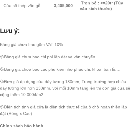
Trọn bộ : >=20tr
(Tùy
Cửa sổ thép vân gỗ
3,405,000
vào kích thước)
Lưu ý:
Bảng giá chưa bao gồm VAT 10%
💦Bảng giá chưa bao chi phí lắp đặt và vận chuyển
💦Bảng giá chưa bao các phụ kiện như phào chỉ, khóa, bản lề,…
💦Đơn giá áp dụng cửa dày tương 130mm, Trong trường hợp chiều
dày tường lớn hơn 130mm, với mỗi 10mm tăng lên thì đơn giá cửa sẽ
cộng thêm 10.000đ/m2
💦Diện tích tính giá cửa là diện tích thực tế của ô chờ hoàn thiện lắp
đặt (Rông x Cao)
Chính sách bảo hành