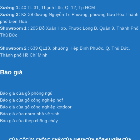
Xưởng 1:
40 TL 31, Thạnh Lộc, Q. 12, Tp.HCM
Xưởng 2:
K2-39 đường Nguyễn Tri Phương, phường Bửu Hòa,Thành
phố Biên Hòa
Showroom 1
: 205 Đỗ Xuân Hợp, Phước Long B, Quận 9, Thành Phố
Thủ Đức
Showroom 2
: 639 QL13, phường Hiệp Bình Phước, Q. Thủ Đức,
Thành phố Hồ Chí Minh
Báo giá
Báo giá cửa gỗ phòng ngủ
Báo giá của gỗ công nghiệp hdf
Báo giá của gỗ công nghiệp kotdoor
Báo giá cửa nhựa nhà vệ sinh
Báo giá cửa thép chống cháy
CỬA GỖ
CỬA CHỐNG CHÁY
CỬA NHỰA
CỬA SỔ
PHỤ KIỆN CỬA