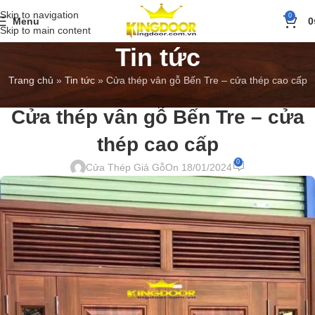
Skip to navigation
0
Menu
0
Skip to main content
Tin tức
Trang chủ
»
Tin tức
»
Cửa thép vân gỗ Bến Tre – cửa thép cao cấp
BÁO GIÁ
,
TIN TỨC
Cửa thép vân gỗ Bến Tre – cửa
thép cao cấp
0
Cửa Thép Giả Gỗ
On 18/01/2024