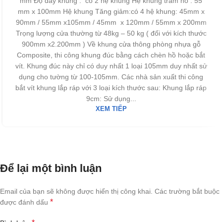
mm Độ dày khung : có 2 hệ khung Hệ khung trám hồ : 55
mm x 100mm Hệ khung Tăng giảm:có 4 hệ khung: 45mm x
90mm / 55mm x105mm / 45mm x 120mm / 55mm x 200mm
Trọng lượng cửa thường từ 48kg – 50 kg ( đối với kích thước
900mm x2.200mm ) Về khung cửa thông phòng nhựa gỗ
Composite, thi công khung đúc bằng cách chèn hồ hoặc bắt
vít. Khung đúc này chỉ có duy nhất 1 loại 105mm duy nhất sử
dụng cho tường từ 100-105mm. Các nhà sản xuất thi công
bắt vít khung lắp ráp với 3 loại kích thước sau: Khung lắp ráp
9cm: Sử dụng...
XEM TIẾP
Để lại một bình luận
Email của bạn sẽ không được hiển thị công khai.
Các trường bắt buộc
*
được đánh dấu