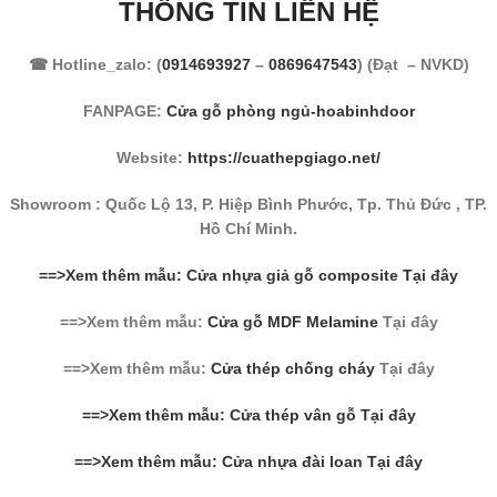
THÔNG TIN LIÊN HỆ
☎ Hotline_zalo: (
0914693927
–
0869647543
) (Đạt – NVKD)
FANPAGE:
Cửa gỗ phòng ngủ-hoabinhdoor
Website:
https://cuathepgiago.net/
Showroom : Quốc Lộ 13, P. Hiệp Bình Phước, Tp. Thủ Đức , TP.
Hồ Chí Minh.
==>Xem thêm mẫu: Cửa nhựa giả gỗ composite Tại đây
==>Xem thêm mẫu:
Cửa gỗ MDF Melamine
Tại đây
==>Xem thêm mẫu:
Cửa thép chống cháy
Tại đây
==>Xem thêm mẫu: Cửa thép vân gỗ Tại đây
==>Xem thêm mẫu: Cửa nhựa đài loan Tại đây