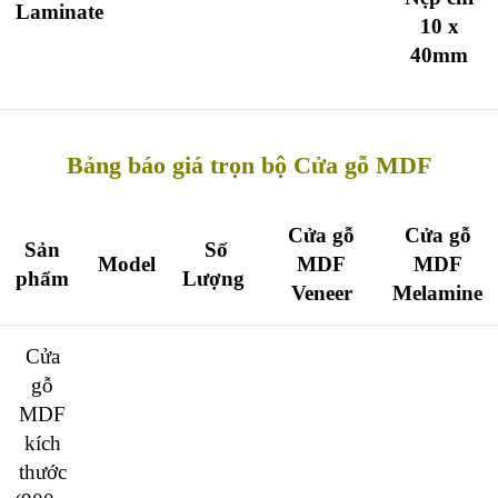
Laminate
10 x
40mm
Bảng báo giá trọn bộ Cửa gỗ MDF
Cửa gỗ
Cửa gỗ
Sản
Số
Model
MDF
MDF
phẩm
Lượng
Veneer
Melamine
Cửa
gỗ
MDF
kích
thước