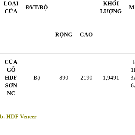
LOẠI
KHỐI
ĐVT/BỘ
M
CỬA
LƯỢNG
RỘNG
CAO
CỬA
GỖ
1
HDF
Bộ
890
2190
1,9491
3
SƠN
6
NC
b. HDF Veneer