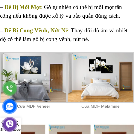
–
Dễ Bị Mối Mọt
:
Gỗ tự nhiên có thể bị mối mọt tấn
công nếu không được xử lý và bảo quản đúng cách.
–
Dễ Bị Cong Vênh, Nứt Nẻ
:
Thay đổi độ ẩm và nhiệt
độ có thể làm gỗ bị cong vênh, nứt nẻ.
Cửa MDF Veneer
Cửa MDF Melamine
0
Shop
Cart
My account