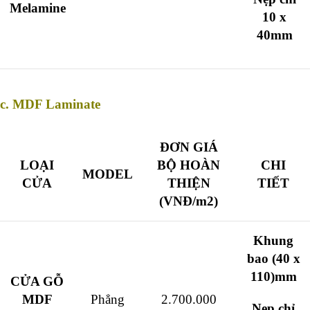
Melamine
10 x
40mm
c. MDF Laminate
ĐƠN GIÁ
LOẠI
BỘ HOÀN
CHI
MODEL
CỬA
THIỆN
TIẾT
(VNĐ/m2)
Khung
bao (40 x
110)mm
CỬA GỖ
MDF
Phẳng
2.700.000
Nẹp chỉ