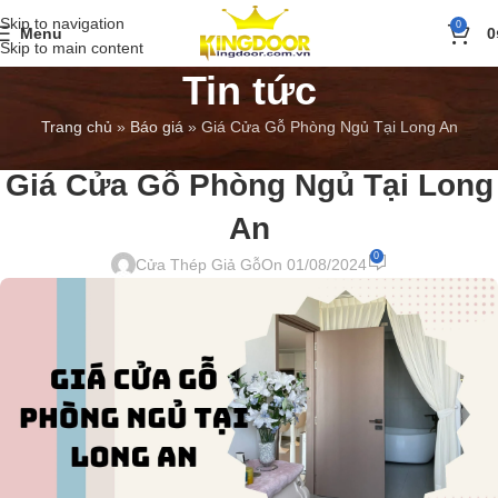
Skip to navigation
0
Menu
0
Skip to main content
Tin tức
Trang chủ
»
Báo giá
»
Giá Cửa Gỗ Phòng Ngủ Tại Long An
BÁO GIÁ
,
TIN TỨC
Giá Cửa Gỗ Phòng Ngủ Tại Long
An
0
Cửa Thép Giả Gỗ
On 01/08/2024