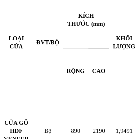
KÍCH
THƯỚC (mm)
LOẠI
KHỐI
ĐVT/BỘ
CỬA
LƯỢNG
RỘNG
CAO
CỬA GỖ
HDF
Bộ
890
2190
1,9491
VENEER