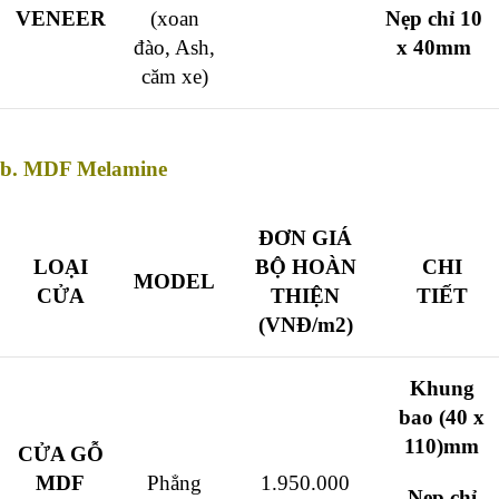
VENEER
(xoan
Nẹp chỉ 10
đào, Ash,
x 40mm
căm xe)
b. MDF Melamine
ĐƠN GIÁ
LOẠI
BỘ HOÀN
CHI
MODEL
CỬA
THIỆN
TIẾT
(VNĐ/m2)
Khung
bao (40 x
110)mm
CỬA GỖ
MDF
Phẳng
1.950.000
Nẹp chỉ