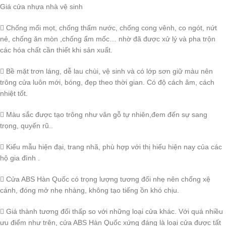
Giá cửa nhựa nhà vệ sinh
 Chống mối mọt, chống thấm nước, chống cong vênh, co ngót, nứt
nẻ, chống ăn mòn ,chống ẩm mốc… nhờ đã được xử lý và pha trộn
các hóa chất cần thiết khi sản xuất.
 Bề mặt trơn láng, dễ lau chùi, vệ sinh và có lớp sơn giữ màu nên
trông cửa luôn mới, bóng, đẹp theo thời gian. Có độ cách âm, cách
nhiệt tốt.
 Màu sắc được tạo trông như vân gỗ tự nhiên,đem đến sự sang
trọng, quyến rũ..
 Kiểu mẫu hiện đại, trang nhã, phù hợp với thị hiếu hiện nay của các
hộ gia đình .
 Cửa ABS Hàn Quốc có trọng lượng tương đối nhẹ nên chống xệ
cánh, đóng mở nhẹ nhàng, không tạo tiếng ồn khó chịu.
 Giá thành tương đối thấp so với những loại cửa khác. Với quá nhiều
ưu điểm như trên, cửa ABS Hàn Quốc xứng đáng là loại cửa được tất