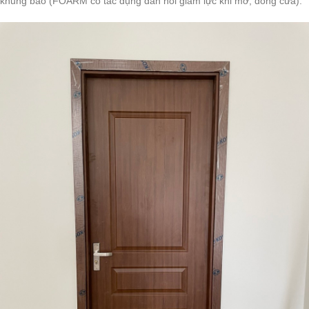
khung bao (FOARM có tác dụng đàn hồi giảm lực khi mở, đóng cửa).