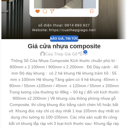
BÁO GIÁ
,
TIN TỨC
Giá cửa nhựa composite
0
Cửa Thép Giả Gỗ
Thông Số Cửa Nhựa Composite Kích thước chuẩn phủ bì :
800mm x 2.100mm / 900mm x 2.200mm . Độ Dày cánh : 40
mm Độ dày khung : có 2 hệ khung Hệ khung trám hồ : 55
mm x 100mm Hệ khung Tăng giảm:có 4 hệ khung: 45mm x
90mm / 55mm x105mm / 45mm x 120mm / 55mm x 200mm
Trọng lượng cửa thường từ 48kg – 50 kg ( đối với kích thước
900mm x2.200mm ) Về khung cửa thông phòng nhựa gỗ
Composite, thi công khung đúc bằng cách chèn hồ hoặc bắt
vít. Khung đúc này chỉ có duy nhất 1 loại 105mm duy nhất sử
dụng cho tường từ 100-105mm. Các nhà sản xuất thi công
bắt vít khung lắp ráp với 3 loại kích thước sau: Khung lắp ráp