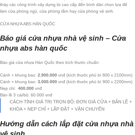
thảy các công trình xây dựng từ cao cấp đến bình dân chọn lựa để
làm cửa phòng ngủ, cửa phòng tắm hay cửa phòng vệ sinh.
CỬA NHỰA ABS HÀN QUỐC
Báo giá cửa nhựa nhà vệ sinh – Cửa
nhựa abs hàn quốc
Báo giá cửa nhựa Hàn Quốc theo kích thước chuẩn:
Cánh + khung bao:
2.9
00.000
vnđ (kích thước phủ bì 800 x 2100mm)
Cánh + khung bao:
3.000.000
vnđ (kích thước phủ bì 900 x 2200mm)
Nẹp chỉ:
400.000
vnđ
Bản lề 3 cái/bộ: 60.000 vnđ
CÁCH TÍNH GIÁ TRỊ TRỌN BỘ: ĐƠN GIÁ CỬA + BẢN LỀ +
KHÓA + NẸP CHỈ + LẮP ĐẶT + VẬN CHUYỂN
Hướng dẫn cách lắp đặt cửa nhựa nhà
vệ sinh