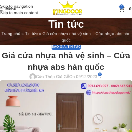
Skip to navigation
0
Menu
0
Skip to main content
Tin tức
Trang chủ
»
Tin tức
»
Giá cửa nhựa nhà vệ sinh – Cửa nhựa abs hàn
quốc
BÁO GIÁ
,
TIN TỨC
Giá cửa nhựa nhà vệ sinh – Cửa
nhựa abs hàn quốc
0
Cửa Thép Giả Gỗ
On 09/12/2023