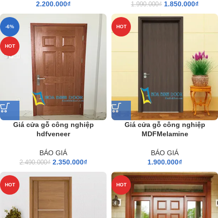
2.200.000
₫
1.850.000
₫
1.990.000
₫
-6%
HOT
HOT
Giá cửa gỗ công nghiệp
Giá cửa gỗ công nghiệp
MDFMelamine
hdfveneer
BÁO GIÁ
BÁO GIÁ
1.900.000
₫
2.350.000
₫
2.490.000
₫
HOT
HOT