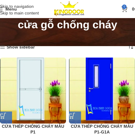
Skip to navigation
0
Menu
0
Skip to main content
cửa gỗ chống cháy
Trang chủ
»
cửa gỗ chống cháy
Hiển thị tất cả 15 kết quả
Show sidebar
CỬA THÉP CHỐNG CHÁY MẪU
CỬA THÉP CHỐNG CHÁY MẪU
P1
P1-G1A