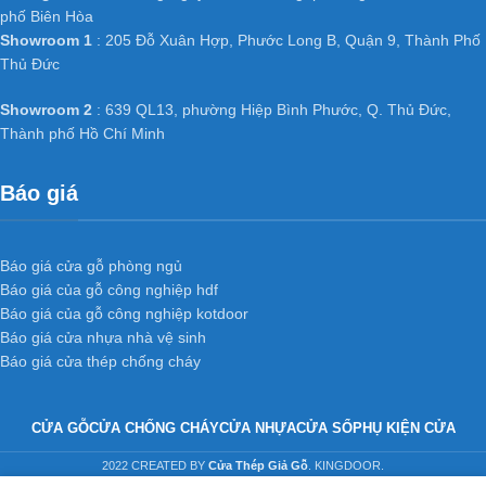
phố Biên Hòa
Showroom 1
: 205 Đỗ Xuân Hợp, Phước Long B, Quận 9, Thành Phố
Thủ Đức
Showroom 2
: 639 QL13, phường Hiệp Bình Phước, Q. Thủ Đức,
Thành phố Hồ Chí Minh
Báo giá
Báo giá cửa gỗ phòng ngủ
Báo giá của gỗ công nghiệp hdf
Báo giá của gỗ công nghiệp kotdoor
Báo giá cửa nhựa nhà vệ sinh
Báo giá cửa thép chống cháy
CỬA GỖ
CỬA CHỐNG CHÁY
CỬA NHỰA
CỬA SỔ
PHỤ KIỆN CỬA
2022 CREATED BY
Cửa Thép Giả Gỗ
. KINGDOOR.