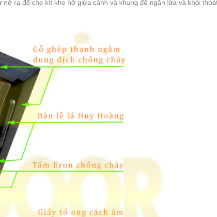
ì tự nở ra để che kít khe hở giửa cánh và khung để ngăn lửa và khói thoát