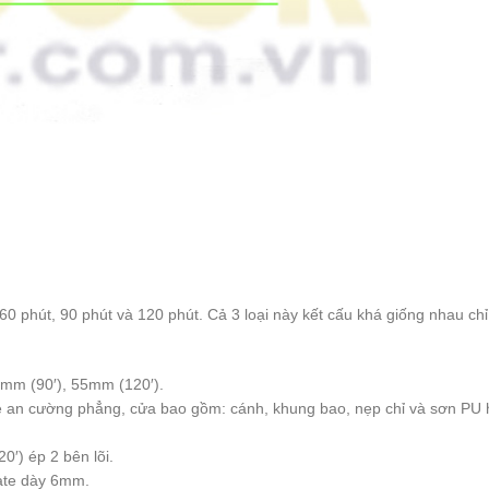
0 phút, 90 phút và 120 phút. Cả 3 loại này kết cấu khá giống nhau ch
0mm (90′), 55mm (120′).
e an cường phẳng, cửa bao gồm: cánh, khung bao, nẹp chỉ và sơn PU 
′) ép 2 bên lõi.
nate dày 6mm.