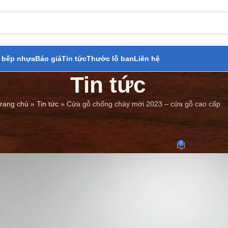
 bếp nhựa
Báo giá
Tin tức
Thước lỗ ban
Liên hệ
Tin tức
rang chủ
»
Tin tức
»
Cửa gỗ chống cháy mới 2023 – cửa gỗ cao cấp
BÁO GIÁ
,
TIN TỨC
chống cháy mới 2023 – cửa gỗ c
0
Đăng bởi
Cửa Thép Giả Gỗ
On 18/11/2023