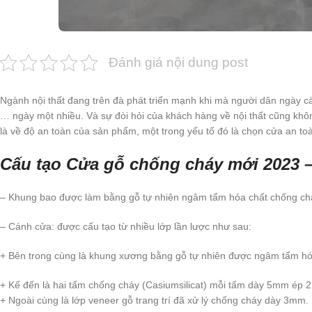
Đánh giá nội dung post
Ngành nội thất đang trên đà phát triển mạnh khi mà người dân ngày c
… ngày một nhiều. Và sự đòi hỏi của khách hàng về nội thất cũng khôn
là về độ an toàn của sản phẩm, một trong yếu tố đó là chọn cửa an 
Cấu tạo Cửa gỗ chống cháy mới 2023 –
– Khung bao được làm bằng gỗ tự nhiên ngâm tẩm hóa chất chống ch
– Cánh cửa: được cấu tạo từ nhiều lớp lần lược như sau:
+ Bên trong cùng là khung xương bằng gỗ tự nhiên được ngâm tẩm hóa c
+ Kế đến là hai tấm chống cháy (Casiumsilicat) mỗi tấm dày 5mm é
+ Ngoài cùng là lớp veneer gỗ trang trí đã xử lý chống cháy dày 3mm.