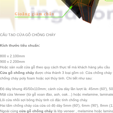
CẤU TẠO CỬA GỖ CHỐNG CHÁY
Kích thước tiêu chuẩn:
800 x 2.100mm
900 x 2.200mm
Hoặc sản xuất cửa gỗ theo quy cách thực tế mà khách hàng yêu cầu
Cửa gỗ chống cháy
được chia thành 3 loại gồm có: Cửa chống cháy 6
chống cháy poly foam hoặc sợi thủy tinh. Chi tiết như sau:
Độ dày khung 45/50x110mm; cánh cửa dày lần lượt là: 45mm (60′), 5
Mặt cửa Veneer (từ gỗ xoan đào, ash, oak…) hoặc melamine, laminat
Lõi cửa nhồi sợi bông thủy tinh có đặc tính chống cháy.
Hai tấm chống cháy của cửa có độ dày 5mm (60′), 6mm (90′), 8mm (120
Ngoài cùng
cửa gỗ chống cháy
là lớp veneer , melamine hoặc lami