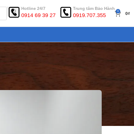
Hotline 24/7
Trung tâm Bảo Hành
0
0
₫
0914 69 39 27
0919.707.355
ao cấp