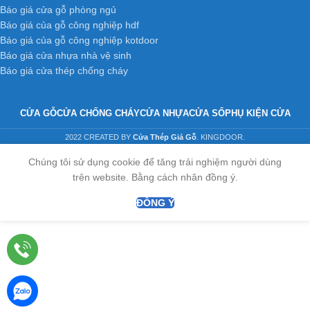
Báo giá cửa gỗ phòng ngủ
Báo giá của gỗ công nghiệp hdf
Báo giá của gỗ công nghiệp kotdoor
Báo giá cửa nhựa nhà vệ sinh
Báo giá cửa thép chống cháy
CỬA GỖ
CỬA CHỐNG CHÁY
CỬA NHỰA
CỬA SỔ
PHỤ KIỆN CỬA
2022 CREATED BY
Cửa Thép Giả Gỗ
. KINGDOOR.
Chúng tôi sử dụng cookie để tăng trải nghiệm người dùng
trên website. Bằng cách nhân đồng ý.
ĐỒNG Ý