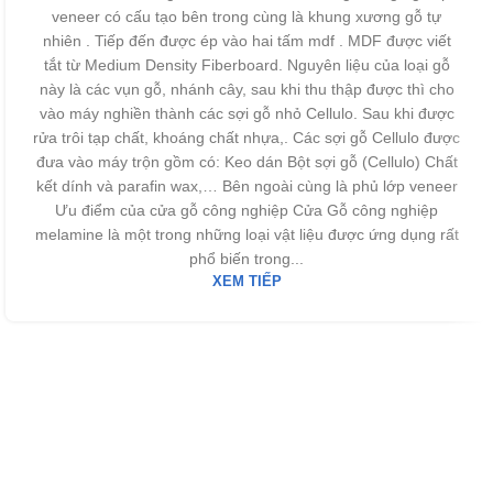
veneer có cấu tạo bên trong cùng là khung xương gỗ tự
nhiên . Tiếp đến được ép vào hai tấm mdf . MDF được viết
tắt từ Medium Density Fiberboard. Nguyên liệu của loại gỗ
này là các vụn gỗ, nhánh cây, sau khi thu thập được thì cho
vào máy nghiền thành các sợi gỗ nhỏ Cellulo. Sau khi được
rửa trôi tạp chất, khoáng chất nhựa,. Các sợi gỗ Cellulo được
đưa vào máy trộn gồm có: Keo dán Bột sợi gỗ (Cellulo) Chất
kết dính và parafin wax,… Bên ngoài cùng là phủ lớp veneer
Ưu điểm của cửa gỗ công nghiệp Cửa Gỗ công nghiệp
melamine là một trong những loại vật liệu được ứng dụng rất
phổ biến trong...
XEM TIẾP