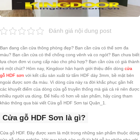
Đánh giá nội dung post
Bạn đang cần cửa thông phòng đẹp? Bạn cần cửa có thể sơn đa
màu? Bạn cần cửa có thể chống cong vênh và co ngót? Bạn chưa biết
lựa chọn đơn vị cung cấp nào cho phù hợp? Bạn cần cửa có giá thành
rẻ một chút? Hôm nay, Kingdoor hân hạnh giới thiệu đến dòng
cửa
gỗ HDF sơn
với kết cấu sản xuất từ tấm HDF dày 3mm, bề mặt bên
ngoài được sơn đa màu. Vì dòng cửa này ra đời khắc phục gần hết
các khuyết điểm của dòng cửa gỗ truyền thống mà giá cả rẻ nên được
nhiều người ưa dùng. Để hiểu rõ hơn về sản phẩm, hãy cùng tham
khảo thông qua bài viết Cửa gỗ HDF Sơn tại Quận_1.
Cửa gỗ HDF Sơn là gì?
Cửa gỗ HDF. Đây được xem là một trong những sản phẩm thuộc dòng
cửa gỗ công nghiệp. Với quy trình sản xuất từ bột gỗ tự nhiên pha với