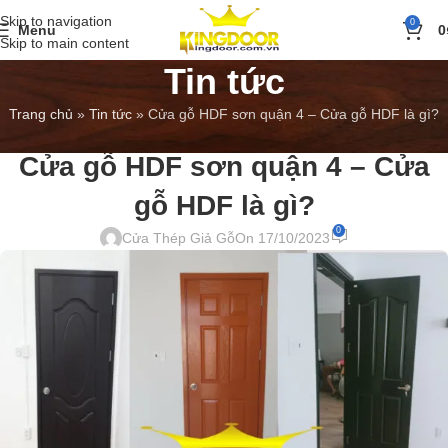
Skip to navigation
0
Menu
0
Skip to main content
Tin tức
Trang chủ
»
Tin tức
»
Cửa gỗ HDF sơn quận 4 – Cửa gỗ HDF là gì?
BÁO GIÁ
,
TIN TỨC
Cửa gỗ HDF sơn quận 4 – Cửa
gỗ HDF là gì?
0
Cửa Thép Giả Gỗ
On 17/10/2023