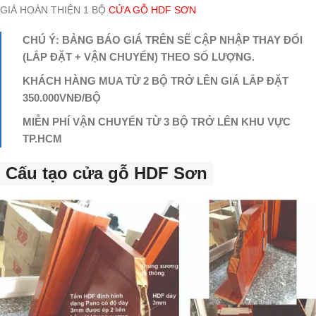
GIÁ HOÀN THIỆN 1 BỘ
CỬA GỖ HDF SƠN
CHÚ Ý: BẢNG BÁO GIÁ TRÊN SẼ CẬP NHẬP THAY ĐỔI
(LẮP ĐẶT + VẬN CHUYỂN) THEO SỐ LƯỢNG.
KHÁCH HÀNG MUA TỪ 2 BỘ TRỞ LÊN GIÁ LẮP ĐẶT
350.000VNĐ/BỘ
MIỄN PHÍ VẬN CHUYỂN TỪ 3 BỘ TRỞ LÊN KHU VỰC
TP.HCM
Cấu tạo cửa gỗ HDF Sơn