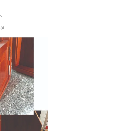
F.
ật.