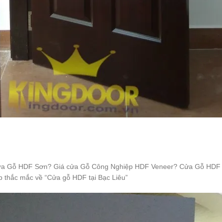
ửa Gỗ HDF Sơn? Giá cửa Gỗ Công Nghiệp HDF Veneer? Cửa Gỗ HDF tạ
p thắc mắc về “Cửa gỗ HDF tại Bạc Liêu”