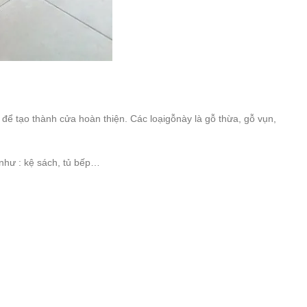
để tạo thành cửa hoàn thiện. Các loạigỗnày là gỗ thừa, gỗ vụn,
hư : kệ sách, tủ bếp…