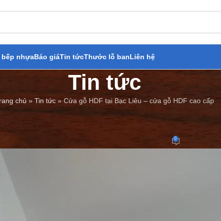
 bếp nhựa
Báo giá
Tin tức
Thước lỗ ban
Liên hệ
Tin tức
rang chủ
»
Tin tức
»
Cửa gỗ HDF tại Bạc Liêu – cửa gỗ HDF cao cấp
BÁO GIÁ
,
TIN TỨC
HDF tại Bạc Liêu – cửa gỗ HDF c
0
Đăng bởi
Cửa Thép Giả Gỗ
On 14/08/2023