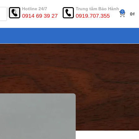
Hotline 24/7
Trung tâm Bảo Hành
0
0
₫
0914 69 39 27
0919.707.355
ao cấp