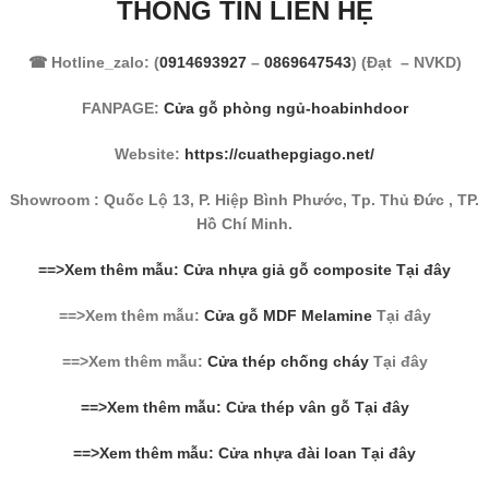
THÔNG TIN LIÊN HỆ
☎ Hotline_zalo: (
0914693927
–
0869647543
) (Đạt – NVKD)
FANPAGE:
Cửa gỗ phòng ngủ-hoabinhdoor
Website:
https://cuathepgiago.net/
Showroom : Quốc Lộ 13, P. Hiệp Bình Phước, Tp. Thủ Đức , TP.
Hồ Chí Minh.
==>Xem thêm mẫu: Cửa nhựa giả gỗ composite Tại đây
==>Xem thêm mẫu:
Cửa gỗ MDF Melamine
Tại đây
==>Xem thêm mẫu:
Cửa thép chống cháy
Tại đây
==>Xem thêm mẫu: Cửa thép vân gỗ Tại đây
==>Xem thêm mẫu: Cửa nhựa đài loan Tại đây