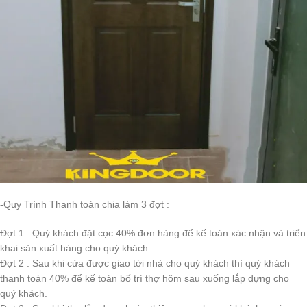
-Quy Trình Thanh toán chia làm 3 đợt :
Đợt 1 : Quý khách đặt cọc 40% đơn hàng để kế toán xác nhận và triển
khai sản xuất hàng cho quý khách.
Đợt 2 : Sau khi cửa được giao tới nhà cho quý khách thì quý khách
thanh toán 40% để kế toán bố trí thợ hôm sau xuống lắp dựng cho
quý khách.