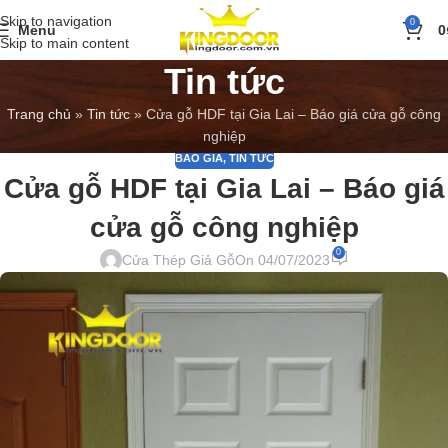
Skip to navigation
0
Menu
0
Skip to main content
Tin tức
Trang chủ
»
Tin tức
»
Cửa gỗ HDF tại Gia Lai – Báo giá cửa gỗ công
nghiệp
BÁO GIÁ
,
TIN TỨC
Cửa gỗ HDF tại Gia Lai – Báo giá
cửa gỗ công nghiệp
0
Cửa Thép Giả Gỗ
On 04/07/2023