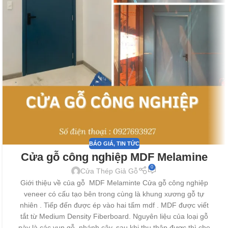
BÁO GIÁ
,
TIN TỨC
Cửa gỗ công nghiệp MDF Melamine
0
Cửa Thép Giả Gỗ
Giới thiệu về của gỗ MDF Melaminte Cửa gỗ công nghiệp
veneer có cấu tạo bên trong cùng là khung xương gỗ tự
nhiên . Tiếp đến được ép vào hai tấm mdf . MDF được viết
tắt từ Medium Density Fiberboard. Nguyên liệu của loại gỗ
này là các vụn gỗ, nhánh cây, sau khi thu thập được thì cho