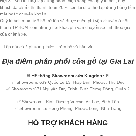
Đợt 3 : Sau khi thợ lắp dựng hoàn thiện xong cho quý khách, quý
khách đã ok rồi thì thanh toán 20 % còn lại cho thợ lắp dựng bằng tiền
mặt hoặc chuyển khoản.
Quý khách mua từ 3 bộ trở lên sẽ được miễn phí vận chuyển ở nội
thành TP.HCM, còn những nơi khác phí vận chuyển sẽ tính theo giá
của chành xe.
– Lắp đặt có 2 phương thức : trám hồ và bắn vít.
Địa điểm phân phối cửa gỗ tại Gia Lai
✳
Hệ thống Showroom cửa Kingdoor
🚪
✅ Showroom: 639 Quốc Lộ 13, Hiệp Bình Phước, Thủ Đức
✅ Showroom :671 Nguyễn Duy Trinh, Bình Trưng Đông, Quận 2
✅ Showroom : Kinh Dương Vương, An Lạc, Bình Tân
✅ Showroom: Lê Hồng Phong, Phước Long, Nha Trang
HỖ TRỢ KHÁCH HÀNG