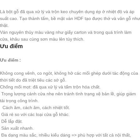
Là bột gỗ đã qua xử lý và trộn keo chuyên dụng ép ở nhiệt độ và áp
suất cao. Tạo thành tấm, bề mặt ván HDF tạo được thớ và vân gỗ như
thật.
Ván nguyên thủy màu vàng như giấy carton và trong quá trình làm
cửa, khâu sau cùng sơn màu lên tùy thích.
Ưu điểm
Ưu điểm :
Không cong vênh, co ngót, không hở các mối ghép dưới tác động của
thời tiết do đã triệt tiêu các sớ gỗ.
Chống mối mọt: đã qua xử lý và tẩm trộn hóa chất.
Trọng lượng cánh cửa nhẹ nên tránh tình trạng xệ bản lề, giúp giảm
tải trọng công trình.
Cách âm, cách âm, cách nhiệt tốt.
Giá rẻ so với các loại cửa gỗ khác.
Dễ lắp đặt.
Sản xuất nhanh.
Đa dạng màu sắc, nhiều kiểu dáng => phù hợp với tất cả nội thất,