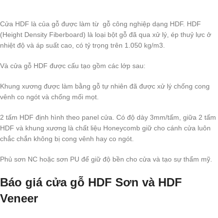
Cửa HDF là của gỗ được làm từ gỗ công nghiệp dạng HDF. HDF
(Height Density Fiberboard) là loại bột gỗ đã qua xử lý, ép thuỷ lực ở
nhiệt độ và áp suất cao, có tỷ trọng trên 1.050 kg/m3.
Và cửa gỗ HDF được cấu tạo gồm các lớp sau:
Khung xương được làm bằng gỗ tự nhiên đã được xử lý chống cong
vênh co ngót và chống mối mọt.
2 tấm HDF định hình theo panel cửa. Có độ dày 3mm/tấm, giữa 2 tấm
HDF và khung xương là chất liệu Honeycomb giữ cho cánh cửa luôn
chắc chắn không bị cong vênh hay co ngót.
Phủ sơn NC hoặc sơn PU để giữ độ bền cho cửa và tạo sự thẩm mỹ.
Báo giá cửa gỗ HDF Sơn và HDF
Veneer