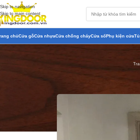
Skip to navigation
Skip to main content
rang chủ
Cửa gỗ
Cửa nhựa
Cửa chống cháy
Cửa sổ
Phụ kiện cửa
Tủ
Tra
Cửa gỗ MD