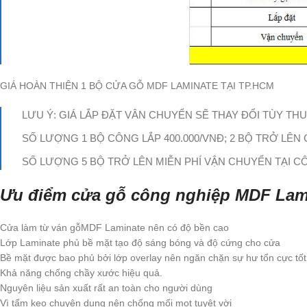
GIÁ HOÀN THIỆN 1 BỘ CỬA GỖ MDF LAMINATE TẠI TP.HCM
LƯU Ý: GIÁ LẮP ĐẶT VÂN CHUYỂN SẼ THAY ĐỔI TÙY T
SỐ LƯỢNG 1 BỘ CÔNG LẮP 400.000/VNĐ; 2 BỘ TRỞ LÊN 
SỐ LƯỢNG 5 BỘ TRỞ LÊN MIỄN PHÍ VẬN CHUYỂN TẠI C
Ưu điểm cửa gỗ công nghiệp MDF Lam
Cửa làm từ ván gỗMDF Laminate nên có độ bền cao
Lớp Laminate phủ bề mặt tạo độ sáng bóng và độ cứng cho cửa
Bề mặt được bao phủ bởi lớp overlay nên ngăn chặn sự hư tổn cực tốt
Khả năng chống chầy xước hiệu quả.
Nguyên liệu sản xuất rất an toàn cho người dùng
Vì tẩm keo chuyên dụng nên chống mối mọt tuyệt vời