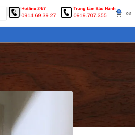
Hotline 24/7
Trung tâm Bảo Hành
0
0
₫
0914 69 39 27
0919.707.355
g nghiệp