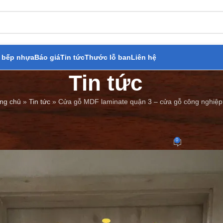
 bếp nhựa
Báo giá
Tin tức
Thước lỗ ban
Liên hệ
Tin tức
ng chủ
»
Tin tức
»
Cửa gỗ MDF laminate quận 3 – cửa gỗ công nghiệp
BÁO GIÁ
,
TIN TỨC
F laminate quận 3 – cửa gỗ côn
0
Đăng bởi
Cửa Thép Giả Gỗ
On 15/06/2023