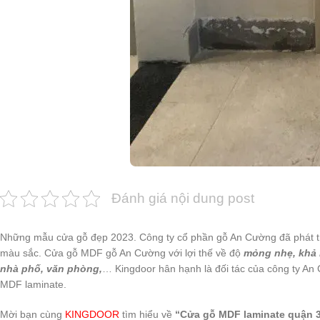
Đánh giá nội dung post
Những mẫu cửa gỗ đẹp 2023. Công ty cổ phần gỗ An Cường đã phát tri
màu sắc. Cửa gỗ MDF gỗ An Cường với lợi thế về độ
mỏng nhẹ, khả 
nhà phố, văn phòng,
… Kingdoor hân hạnh là đối tác của công ty A
MDF laminate.
Mời bạn cùng
KINGDOOR
tìm hiểu về
“Cửa gỗ MDF laminate quận 