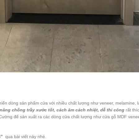
ển dòng sản phẩm cửa với nhiều chất lượng như veneer, melamine, la
năng chống trầy xước tốt, cách âm cách nhiệt, dễ thi công
rất th
n Cường để sản xuất ra các dòng cửa chất lượng như cửa gỗ MDF ven
3”
qua bài viết này nhé.