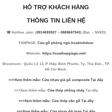
HỖ TRỢ KHÁCH HÀNG
THÔNG TIN LIÊN HỆ
☎ Hotline_zalo: (
0914693927
–
0869647543
) (Đạt – NVKD)
FANPAGE:
Cửa gỗ phòng ngủ-hoabinhdoor
Website:
https://cuathepgiago.net/
Showroom : Quốc Lộ 13, P. Hiệp Bình Phước, Tp. Thủ Đức , TP.
Hồ Chí Minh.
==>Xem thêm mẫu: Cửa nhựa giả gỗ composite Tại đây
==>Xem thêm mẫu:
Cửa thép chống cháy
Tại đây
==>Xem thêm mẫu: Cửa thép vân gỗ Tại đây
==>Xem thêm mẫu: Cửa nhựa đài loan Tại đây