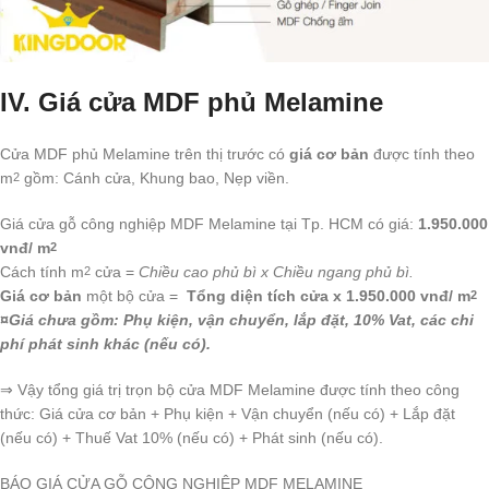
IV. Giá cửa MDF phủ Melamine
Cửa MDF phủ Melamine trên thị trước có
giá cơ bản
được tính theo
m
gồm: Cánh cửa, Khung bao, Nẹp viền.
2
Giá cửa gỗ công nghiệp MDF Melamine tại Tp. HCM có giá:
1.950.000
vnđ/ m
2
Cách tính m
cửa =
Chiều cao phủ bì x Chiều ngang phủ bì.
2
Giá cơ bản
một bộ cửa =
Tổng diện tích cửa x 1.950.000 vnđ/ m
2
¤Giá chưa gồm: Phụ kiện, vận chuyển, lắp đặt, 10% Vat, các chi
phí phát sinh khác (nếu có).
⇒ Vậy tổng giá trị trọn bộ cửa MDF Melamine được tính theo công
thức: Giá cửa cơ bản + Phụ kiện + Vận chuyển (nếu có) + Lắp đặt
(nếu có) + Thuế Vat 10% (nếu có) + Phát sinh (nếu có).
BÁO GIÁ CỬA GỖ CÔNG NGHIỆP MDF MELAMINE