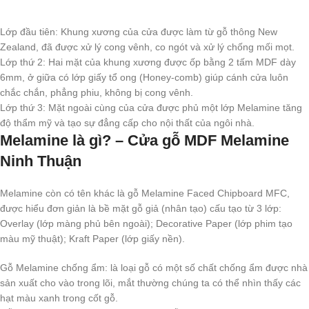
Lớp đầu tiên: Khung xương của cửa được làm từ gỗ thông New
Zealand, đã được xử lý cong vênh, co ngót và xử lý chống mối mọt.
Lớp thứ 2: Hai mặt của khung xương được ốp bằng 2 tấm MDF dày
6mm, ở giữa có lớp giấy tổ ong (Honey-comb) giúp cánh cửa luôn
chắc chắn, phẳng phiu, không bị cong vênh.
Lớp thứ 3: Mặt ngoài cùng của cửa được phủ một lớp Melamine tăng
độ thẩm mỹ và tạo sự đẳng cấp cho nội thất của ngôi nhà.
Melamine là gì? – Cửa gỗ MDF Melamine
Ninh Thuận
Melamine còn có tên khác là gỗ Melamine Faced Chipboard MFC,
được hiểu đơn giản là bề mặt gỗ giả (nhân tạo) cấu tạo từ 3 lớp:
Overlay (lớp màng phủ bên ngoài); Decorative Paper (lớp phim tạo
màu mỹ thuật); Kraft Paper (lớp giấy nền).
Gỗ Melamine chống ẩm: là loại gỗ có một số chất chống ẩm được nhà
sản xuất cho vào trong lõi, mắt thường chúng ta có thể nhìn thấy các
hạt màu xanh trong cốt gỗ.