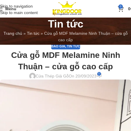
Skip to navigation
0
Menu
0
Skip to main content
Tin tức
Trang chủ
»
Tin tức
»
Cửa gỗ MDF Melamine Ninh Thuận – cửa gỗ
cao cấp
BÁO GIÁ
,
TIN TỨC
Cửa gỗ MDF Melamine Ninh
Thuận – cửa gỗ cao cấp
0
Cửa Thép Giả Gỗ
On 20/09/2023