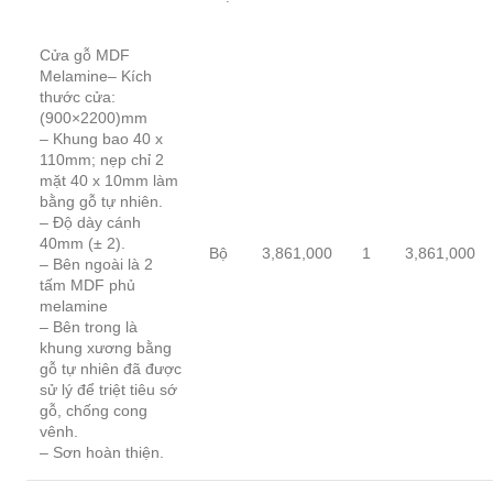
Cửa gỗ MDF
Melamine– Kích
thước cửa:
(900×2200)mm
– Khung bao 40 x
110mm; nẹp chỉ 2
mặt 40 x 10mm làm
bằng gỗ tự nhiên.
– Độ dày cánh
40mm (± 2).
Bộ
3,861,000
1
3,861,000
– Bên ngoài là 2
tấm MDF phủ
melamine
– Bên trong là
khung xương bằng
gỗ tự nhiên đã được
sử lý để triệt tiêu sớ
gỗ, chống cong
vênh.
– Sơn hoàn thiện.