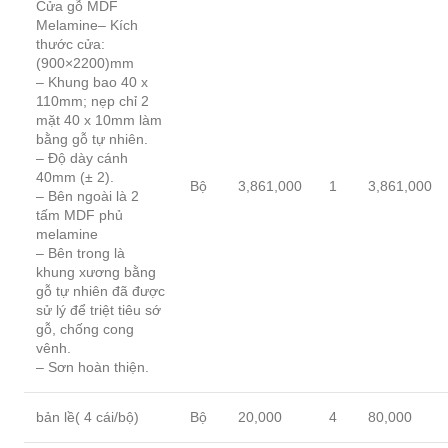
Cửa gỗ MDF
Melamine– Kích
thước cửa:
(900×2200)mm
– Khung bao 40 x
110mm; nẹp chỉ 2
mặt 40 x 10mm làm
bằng gỗ tự nhiên.
– Độ dày cánh
40mm (± 2).
Bộ
3,861,000
1
3,861,000
– Bên ngoài là 2
tấm MDF phủ
melamine
– Bên trong là
khung xương bằng
gỗ tự nhiên đã được
sử lý để triệt tiêu sớ
gỗ, chống cong
vênh.
– Sơn hoàn thiện.
bản lề( 4 cái/bộ)
Bộ
20,000
4
80,000