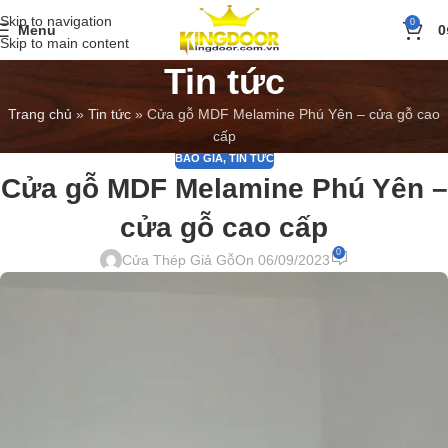
Skip to navigation
0
Menu
0
Skip to main content
Tin tức
Trang chủ
»
Tin tức
»
Cửa gỗ MDF Melamine Phú Yên – cửa gỗ cao
cấp
BÁO GIÁ
,
TIN TỨC
Cửa gỗ MDF Melamine Phú Yên –
cửa gỗ cao cấp
0
Cửa Thép Giả Gỗ
On 06/09/2023