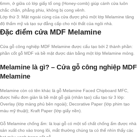
6mm, ở giữa có lớp giấy tổ ong (Honey-comb) giúp cánh cửa luôn
chắc chắn, phẳng phiu, không bị cong vênh.
Lớp thứ 3: Mặt ngoài cùng của cửa được phủ một lớp Melamine tăng
độ thẩm mỹ và tạo sự đẳng cấp cho nội thất của ngôi nhà.
Đặc điểm cửa MDF Melamine
Cửa gỗ công nghiệp MDF Melamine được cấu tạo bởi 2 thành phần:
phần cốt gỗ MDF và bề mặt được dán bằng một lớp Melamine mỏng.
Melamine là gì? – Cửa gỗ công nghiệp MDF
Melamine
Melamine còn có tên khác là gỗ Melamine Faced Chipboard MFC,
được hiểu đơn giản là bề mặt gỗ giả (nhân tạo) cấu tạo từ 3 lớp:
Overlay (lớp màng phủ bên ngoài); Decorative Paper (lớp phim tạo
màu mỹ thuật); Kraft Paper (lớp giấy nền).
Gỗ Melamine chống ẩm: là loại gỗ có một số chất chống ẩm được nhà
sản xuất cho vào trong lõi, mắt thường chúng ta có thể nhìn thấy các
hạt màu xanh trong cốt gỗ.