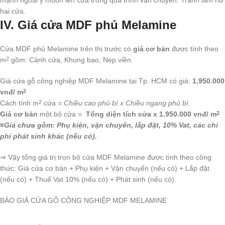
hại cửa.
IV. Giá cửa MDF phủ Melamine
Cửa MDF phủ Melamine trên thị trước có
giá cơ bản
được tính theo
m
gồm: Cánh cửa, Khung bao, Nẹp viền.
2
Giá cửa gỗ công nghiệp MDF Melamine tại Tp. HCM có giá:
1.950.000
vnđ/ m
2
Cách tính m
cửa =
Chiều cao phủ bì x Chiều ngang phủ bì.
2
Giá cơ bản
một bộ cửa =
Tổng diện tích cửa x 1.950.000 vnđ/ m
2
¤Giá chưa gồm: Phụ kiện, vận chuyển, lắp đặt, 10% Vat, các chi
phí phát sinh khác (nếu có).
⇒ Vậy tổng giá trị trọn bộ cửa MDF Melamine được tính theo công
thức: Giá cửa cơ bản + Phụ kiện + Vận chuyển (nếu có) + Lắp đặt
(nếu có) + Thuế Vat 10% (nếu có) + Phát sinh (nếu có).
BÁO GIÁ CỬA GỖ CÔNG NGHIỆP MDF MELAMINE