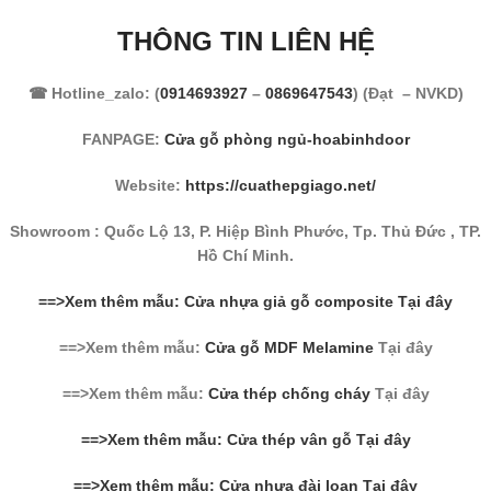
THÔNG TIN LIÊN HỆ
☎ Hotline_zalo: (
0914693927
–
0869647543
) (Đạt – NVKD)
FANPAGE:
Cửa gỗ phòng ngủ-hoabinhdoor
Website:
https://cuathepgiago.net/
Showroom : Quốc Lộ 13, P. Hiệp Bình Phước, Tp. Thủ Đức , TP.
Hồ Chí Minh.
==>Xem thêm mẫu: Cửa nhựa giả gỗ composite Tại đây
==>Xem thêm mẫu:
Cửa gỗ MDF Melamine
Tại đây
==>Xem thêm mẫu:
Cửa thép chống cháy
Tại đây
==>Xem thêm mẫu: Cửa thép vân gỗ Tại đây
==>Xem thêm mẫu: Cửa nhựa đài loan Tại đây