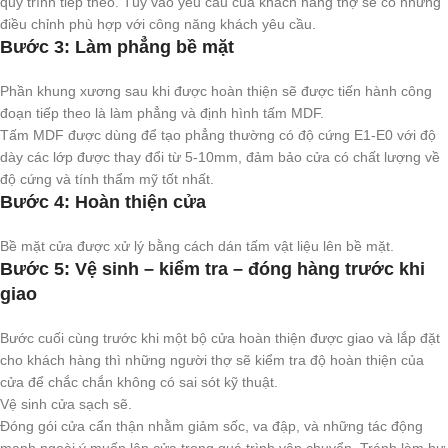
quy trình tiếp theo. Tùy vào yêu cầu của khách hàng thợ sẽ có những
điều chỉnh phù hợp với công năng khách yêu cầu.
Bước 3: Làm phẳng bề mặt
Phần khung xương sau khi được hoàn thiện sẽ được tiến hành công
đoạn tiếp theo là làm phẳng và định hình tấm MDF.
Tấm MDF được dùng để tạo phẳng thường có độ cứng E1-E0 với độ
dày các lớp được thay đổi từ 5-10mm, đảm bảo cửa có chất lượng về
độ cứng và tính thẩm mỹ tốt nhất.
Bước 4: Hoàn thiện cửa
Bề mặt cửa được xử lý bằng cách dán tấm vật liệu lên bề mặt.
Bước 5: Vệ sinh – kiểm tra – đóng hàng trước khi
giao
Bước cuối cùng trước khi một bộ cửa hoàn thiện được giao và lắp đặt
cho khách hàng thì những người thợ sẽ kiểm tra độ hoàn thiện của
cửa để chắc chắn không có sai sót kỹ thuật.
Vệ sinh cửa sạch sẽ.
Đóng gói cửa cẩn thận nhằm giảm sốc, va đập, và những tác động
mạnh ngoài ý muốn lên cửa trong quá trình vận chuyển. Tránh làm hư