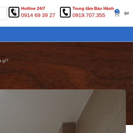
Hotline 24/7
Trung tâm Bảo Hành
0
0
₫
0914 69 39 27
0919.707.355
à gì?
posite là gì?