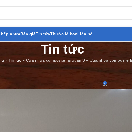
 bếp nhựa
Báo giá
Tin tức
Thước lỗ ban
Liên hệ
Tin tức
hủ
»
Tin tức
»
Cửa nhựa composite tại quận 3 – Cửa nhựa composite l
BÁO GIÁ
,
TIN TỨC
osite tại quận 3 – Cửa nhựa com
0
Đăng bởi
Cửa Thép Giả Gỗ
On 10/03/2023