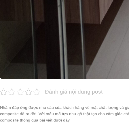
Đánh giá nội dung post
Nhằm đáp ứng được nhu cầu của khách hàng về mặt chất lượng và giá
composite đã ra đời. Với mẫu mã tựa như gỗ thật tạo cho cảm giác châ
composite thông qua bài viết dưới đây