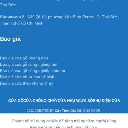
Thủ Đức
Showroom 2
: 639 QL13, phường Hiệp Bình Phước, Q. Thủ Đức,
Thành phố Hồ Chí Minh
Báo giá
Báo giá cửa gỗ phòng ngủ
Báo giá của gỗ công nghiệp hdf
Báo giá của gỗ công nghiệp kotdoor
Báo giá cửa nhựa nhà vệ sinh
Báo giá cửa thép chống cháy
CỬA GỖ
CỬA CHỐNG CHÁY
CỬA NHỰA
CỬA SỔ
PHỤ KIỆN CỬA
2022 CREATED BY
Cửa Thép Giả Gỗ
. KINGDOOR.
Chúng tôi sử dụng cookie để tăng trải nghiệm người dùng
trên website. Bằng cách nhân đồng ý.