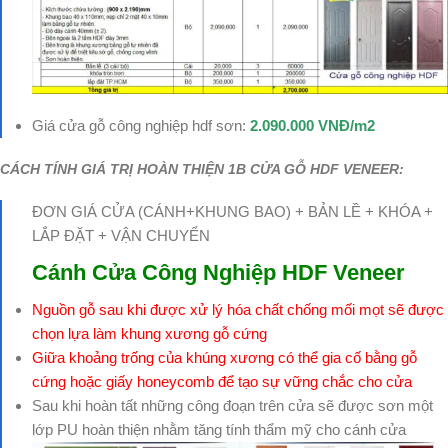
Giá cửa gỗ công nghiệp hdf sơn:
2.090.000 VNĐ/m2
CÁCH TÍNH GIÁ TRỊ HOÀN THIỆN 1B CỬA GỖ HDF VENEER:
ĐƠN GIÁ CỬA (CÁNH+KHUNG BAO) + BẢN LỀ + KHÓA +
LẮP ĐẶT + VẬN CHUYỂN
Cánh Cửa Công Nghiệp
HDF Veneer
Nguồn gỗ sau khi được xử lý hóa chất chống mối mọt sẽ được
chọn lựa làm khung xương gỗ cứng
Giữa khoảng trống của khúng xương có thể gia cố bằng gỗ
cứng hoặc giấy honeycomb để tạo sự vững chắc cho cửa
Sau khi hoàn tất những công đoạn trên cửa sẽ được sơn một
lớp PU hoàn thiện nhằm tăng tính thẩm mỹ cho cánh cửa