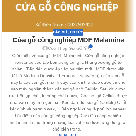
BÁO GIÁ
,
TIN TỨC
Cửa gỗ công nghiệp MDF Melamine
0
Cửa Thép Giả Gỗ
Giới thiệu về của gỗ MDF Melaminte Cửa gỗ công nghiệp
veneer có cấu tạo bên trong cùng là khung xương gỗ tự
nhiên . Tiếp đến được ép vào hai tấm mdf . MDF được viết
tắt từ Medium Density Fiberboard. Nguyên liệu của loại gỗ
này là các vụn gỗ, nhánh cây, sau khi thu thập được thì cho
vào máy nghiền thành các sợi gỗ nhỏ Cellulo. Sau khi được
rửa trôi tạp chất, khoáng chất nhựa,. Các sợi gỗ Cellulo được
đưa vào máy trộn gồm có: Keo dán Bột sợi gỗ (Cellulo) Chất
kết dính và parafin wax,… Bên ngoài cùng là phủ lớp veneer
Ưu điểm của cửa gỗ công nghiệp Cửa Gỗ công nghiệp
melamine là một trong những loại vật liệu được ứng dụng rất
phổ biến trong...
XEM TIẾP