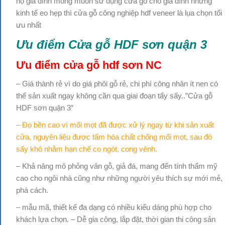
hộ gia đình mong muốn sử dụng cửa gỗ cho gia đình nhưng
kinh tế eo hẹp thì cửa gỗ công nghiệp hdf veneer là lụa chọn tối
ưu nhất
Ưu điểm
Cửa gỗ HDF sơn quận 3
Ưu điểm cửa gỗ hdf sơn NC
– Giá thành rẻ vì do giá phôi gỗ rẻ, chi phí công nhân ít nen có
thể sản xuất ngay không cần qua giai đoạn tẩy sấy..”Cửa gỗ
HDF sơn quận 3″
– Đọ bền cao vì mối mọt đã được xử lý ngay từ khi sản xuất
cửa, nguyên liệu được tẩm hóa chất chống mối mọt, sau đó
sấy khô nhằm hạn chế co ngót, cong vênh.
– Khả năng mô phỏng vân gỗ, giả đá, mang đến tính thẩm mỹ
cao cho ngôi nhà cũng như những người yêu thích sự mới mẻ,
phá cách.
– mẫu mã, thiết kế đa dạng có nhiều kiểu dáng phù hợp cho
khách lựa chọn. – Dễ gia công, lắp đặt, thời gian thi công sản