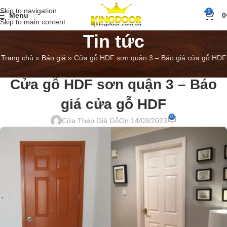
Skip to navigation
0
Menu
0
Skip to main content
Tin tức
Trang chủ
»
Báo giá
»
Cửa gỗ HDF sơn quận 3 – Báo giá cửa gỗ HDF
BÁO GIÁ
,
TIN TỨC
Cửa gỗ HDF sơn quận 3 – Báo
giá cửa gỗ HDF
0
Cửa Thép Giả Gỗ
On 14/03/2023