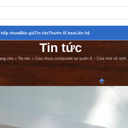
 bếp nhựa
Báo giá
Tin tức
Thước lỗ ban
Liên hệ
Tin tức
ang chủ
»
Tin tức
»
Cửa nhựa composite tại quận 8 – Cửa nhà vệ sinh
BÁO GIÁ
,
TIN TỨC
 composite tại quận 8 – Cửa nhà
0
Đăng bởi
Cửa Thép Giả Gỗ
On 12/04/2023