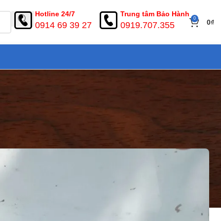
Hotline 24/7
Trung tâm Bảo Hành
0
0
₫
0914 69 39 27
0919.707.355
 vệ sinh