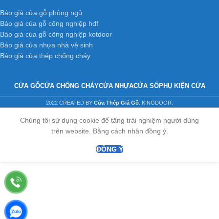
Báo giá cửa gỗ phòng ngủ
Báo giá của gỗ công nghiệp hdf
Báo giá của gỗ công nghiệp kotdoor
Báo giá cửa nhựa nhà vệ sinh
Báo giá cửa thép chống cháy
CỬA GỖ
CỬA CHỐNG CHÁY
CỬA NHỰA
CỬA SỔ
PHỤ KIỆN CỬA
2022 CREATED BY
Cửa Thép Giả Gỗ
. KINGDOOR.
Chúng tôi sử dụng cookie để tăng trải nghiệm người dùng
trên website. Bằng cách nhân đồng ý.
ĐỒNG Ý