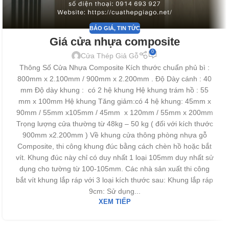
BÁO GIÁ
,
TIN TỨC
Giá cửa nhựa composite
0
Cửa Thép Giả Gỗ
Thông Số Cửa Nhựa Composite Kích thước chuẩn phủ bì :
800mm x 2.100mm / 900mm x 2.200mm . Độ Dày cánh : 40
mm Độ dày khung : có 2 hệ khung Hệ khung trám hồ : 55
mm x 100mm Hệ khung Tăng giảm:có 4 hệ khung: 45mm x
90mm / 55mm x105mm / 45mm x 120mm / 55mm x 200mm
Trọng lượng cửa thường từ 48kg – 50 kg ( đối với kích thước
900mm x2.200mm ) Về khung cửa thông phòng nhựa gỗ
Composite, thi công khung đúc bằng cách chèn hồ hoặc bắt
vít. Khung đúc này chỉ có duy nhất 1 loại 105mm duy nhất sử
dụng cho tường từ 100-105mm. Các nhà sản xuất thi công
bắt vít khung lắp ráp với 3 loại kích thước sau: Khung lắp ráp
9cm: Sử dụng...
XEM TIẾP