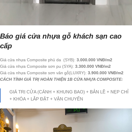
Báo giá cửa nhựa gỗ khách sạn cao
cấp
Giá cửa nhựa Composite phủ da (SYB):
3.000.000 VNĐ/m2
Giá cửa nhựa Composite sơn pu (SYA):
3.300.000 VNĐ/m2
Giá cửa nhựa Composite sơn vân gỗ(LUXRY):
3.900.000 VNĐ/m2
CÁCH TÍNH GIÁ TRỊ HOÀN THIỆN 1B CỬA NHỰA COMPOSITE:
GIÁ TRỊ CỬA (CÁNH + KHUNG BAO) + BẢN LỀ + NẸP CHỈ
+ KHÓA + LẮP ĐẶT + VẬN CHUYỂN