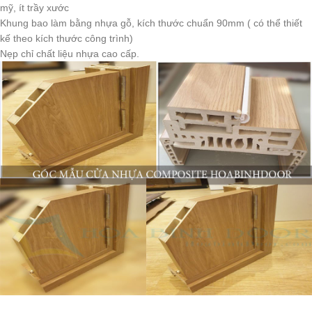
mỹ, ít trầy xước
Khung bao làm bằng nhựa gỗ, kích thước chuẩn 90mm ( có thể thiết
kế theo kích thước công trình)
Nẹp chỉ chất liệu nhựa cao cấp.