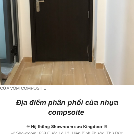
CỬA VÒM COMPOSITE
Địa điểm phân phối cửa nhựa
compsoite
✳
Hệ thống Showroom cửa Kingdoor
🚪
✅ Showroom: 639 Quốc Lộ 13, Hiệp Bình Phước, Thủ Đức