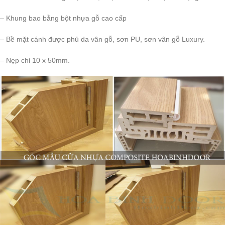
– Khung bao bằng bột nhựa gỗ cao cấp
– Bề mặt cánh được phủ da vân gỗ, sơn PU, sơn vân gỗ Luxury.
– Nẹp chỉ 10 x 50mm.