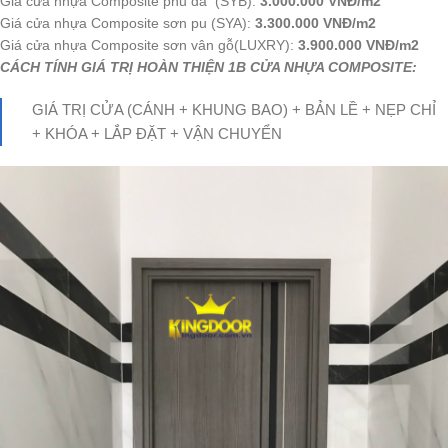
Giá cửa nhựa Composite phủ da (SYB):
3.000.000 VNĐ/m2
Giá cửa nhựa Composite sơn pu (SYA):
3.300.000 VNĐ/m2
Giá cửa nhựa Composite sơn vân gỗ(LUXRY):
3.900.000 VNĐ/m2
CÁCH TÍNH GIÁ TRỊ HOÀN THIỆN 1B CỬA NHỰA COMPOSITE:
GIÁ TRỊ CỬA (CÁNH + KHUNG BAO) + BẢN LỀ + NẸP CHỈ
+ KHÓA + LẮP ĐẶT + VẬN CHUYỂN