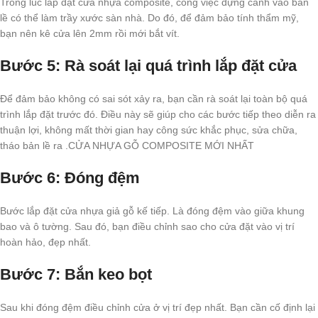
Trong lúc lắp đặt cửa nhựa composite, công việc dựng cánh vào bản
lề có thể làm trầy xước sàn nhà. Do đó, để đảm bảo tính thẩm mỹ,
bạn nên kê cửa lên 2mm rồi mới bắt vít.
Bước 5: Rà soát lại quá trình lắp đặt cửa
Để đảm bảo không có sai sót xảy ra, bạn cần rà soát lại toàn bộ quá
trình lắp đặt trước đó. Điều này sẽ giúp cho các bước tiếp theo diễn ra
thuận lợi, không mất thời gian hay công sức khắc phục, sửa chữa,
tháo bản lề ra .CỬA NHỰA GỖ COMPOSITE MỚI NHẤT
Bước 6: Đóng đệm
Bước lắp đặt cửa nhựa giả gỗ kế tiếp. Là đóng đệm vào giữa khung
bao và ô tường. Sau đó, bạn điều chỉnh sao cho cửa đặt vào vị trí
hoàn hảo, đẹp nhất.
Bước 7: Bắn keo bọt
Sau khi đóng đệm điều chỉnh cửa ở vị trí đẹp nhất. Bạn cần cố định lại