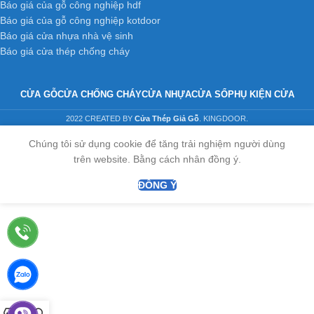
Báo giá của gỗ công nghiệp hdf
Báo giá của gỗ công nghiệp kotdoor
Báo giá cửa nhựa nhà vệ sinh
Báo giá cửa thép chống cháy
CỬA GỖ
CỬA CHỐNG CHÁY
CỬA NHỰA
CỬA SỔ
PHỤ KIỆN CỬA
2022 CREATED BY
Cửa Thép Giả Gỗ
. KINGDOOR.
Chúng tôi sử dụng cookie để tăng trải nghiệm người dùng
trên website. Bằng cách nhân đồng ý.
ĐỒNG Ý
0