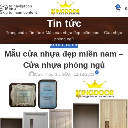
Skip to navigation
0
Menu
0
Skip to main content
Tin tức
Trang chủ
»
Tin tức
»
Mẫu cửa nhựa đẹp miền nam – Cửa nhựa
phòng ngủ
BÁO GIÁ
,
TIN TỨC
Mẫu cửa nhựa đẹp miền nam –
Cửa nhựa phòng ngủ
0
Cửa Thép Giả Gỗ
On 12/12/2023