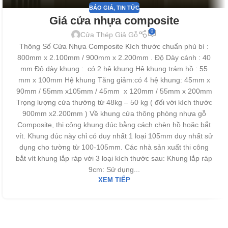
BÁO GIÁ
,
TIN TỨC
Giá cửa nhựa composite
0
Cửa Thép Giả Gỗ
Thông Số Cửa Nhựa Composite Kích thước chuẩn phủ bì :
800mm x 2.100mm / 900mm x 2.200mm . Độ Dày cánh : 40
mm Độ dày khung : có 2 hệ khung Hệ khung trám hồ : 55
mm x 100mm Hệ khung Tăng giảm:có 4 hệ khung: 45mm x
90mm / 55mm x105mm / 45mm x 120mm / 55mm x 200mm
Trọng lượng cửa thường từ 48kg – 50 kg ( đối với kích thước
900mm x2.200mm ) Về khung cửa thông phòng nhựa gỗ
Composite, thi công khung đúc bằng cách chèn hồ hoặc bắt
vít. Khung đúc này chỉ có duy nhất 1 loại 105mm duy nhất sử
dụng cho tường từ 100-105mm. Các nhà sản xuất thi công
bắt vít khung lắp ráp với 3 loại kích thước sau: Khung lắp ráp
9cm: Sử dụng...
XEM TIẾP