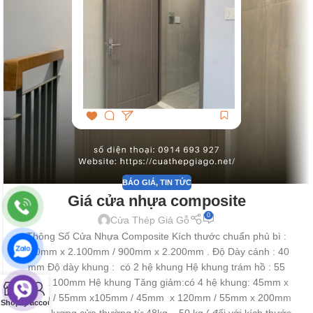
BÁO GIÁ
,
TIN TỨC
Giá cửa nhựa composite
0
Cửa Thép Giả Gỗ
Thông Số Cửa Nhựa Composite Kích thước chuẩn phủ bì :
800mm x 2.100mm / 900mm x 2.200mm . Độ Dày cánh : 40
mm Độ dày khung : có 2 hệ khung Hệ khung trám hồ : 55
mm x 100mm Hệ khung Tăng giảm:có 4 hệ khung: 45mm x
0
90mm / 55mm x105mm / 45mm x 120mm / 55mm x 200mm
Shop
Cart
My account