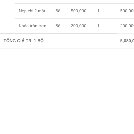
Nẹp chi 2 mặt
Bộ
500,000
1
500,00
Khóa tròn trơn
Bộ
200,000
1
200,00
TỔNG GIÁ TRỊ 1 BỘ
5,680,