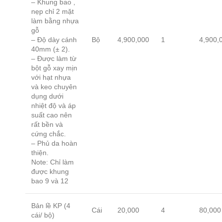
– Khung bao ,
nẹp chỉ 2 mặt
làm bằng nhựa
gỗ
– Độ dày cánh
Bộ
4,900,000
1
4,900,
40mm (± 2).
– Được làm từ
bột gỗ xay mịn
với hạt nhựa
và keo chuyên
dụng dưới
nhiệt độ và áp
suất cao nên
rất bền và
cứng chắc.
– Phủ da hoàn
thiện.
Note: Chỉ làm
được khung
bao 9 và 12
Bản lề KP (4
Cái
20,000
4
80,000
cái/ bộ)