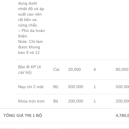
dụng dưới
nhiệt độ và áp
suất cao nên
rất bền và
cứng chắc.
– Phủ da hoàn
thiện.
Note: Chỉ làm
được khung
bao 9 và 12
Bản lề KP (4
Cái
20,000
4
80,000
cái/ bộ)
Nẹp chi 2 mặt
Bộ
500,000
1
500,00
Khóa tròn trơn
Bộ
200,000
1
200,00
TỔNG GIÁ TRỊ 1 BỘ
4,780,