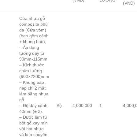
(VNĐ)
LƯỢNG
(VNĐ)
Cửa nhựa gỗ
composite phủ
da (Cửa vòm)
(bao gồm cánh
+ khung bao),
– Áp dụng
tường dày từ
90mm-115mm
– Kích thước
chừa tường :
(900×2200)mm
– Khung bao ,
nẹp chỉ 2 mặt
làm bằng nhựa
gỗ
– Độ dày cánh
Bộ
4,000,000
1
4,000,
40mm (± 2).
– Được làm từ
bột gỗ xay mịn
với hạt nhựa
và keo chuyên