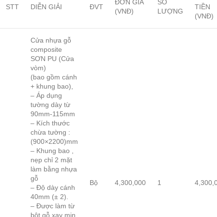
ĐƠN GIÁ
SỐ
STT
DIỄN GIẢI
ĐVT
TIỀN
(VNĐ)
LƯỢNG
(VNĐ)
Cửa nhựa gỗ
composite
SƠN PU (Cửa
vòm)
(bao gồm cánh
+ khung bao),
– Áp dụng
tường dày từ
90mm-115mm
– Kích thước
chừa tường :
(900×2200)mm
– Khung bao ,
nẹp chỉ 2 mặt
làm bằng nhựa
gỗ
Bộ
4,300,000
1
4,300,
– Độ dày cánh
40mm (± 2).
– Được làm từ
bột gỗ xay mịn