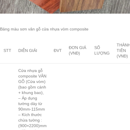
Bảng màu sơn vân gỗ cửa nhựa vòm composite
THÀN
ĐƠN GIÁ
SỐ
STT
DIỄN GIẢI
ĐVT
TIỀN
(VNĐ)
LƯỢNG
(VNĐ)
Cửa nhựa gỗ
composite VÂN
GỖ (Cửa vòm)
(bao gồm cánh
+ khung bao),
– Áp dụng
tường dày từ
90mm-115mm
– Kích thước
chừa tường :
(900×2200)mm