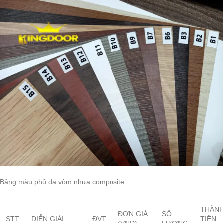
Bảng màu phủ da vòm nhựa composite
THÀN
ĐƠN GIÁ
SỐ
STT
DIỄN GIẢI
ĐVT
TIỀN