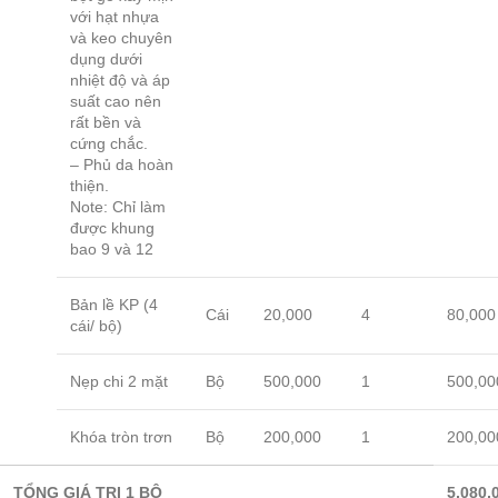
với hạt nhựa
và keo chuyên
dụng dưới
nhiệt độ và áp
suất cao nên
rất bền và
cứng chắc.
– Phủ da hoàn
thiện.
Note: Chỉ làm
được khung
bao 9 và 12
Bản lề KP (4
Cái
20,000
4
80,000
cái/ bộ)
Nẹp chi 2 mặt
Bộ
500,000
1
500,00
Khóa tròn trơn
Bộ
200,000
1
200,00
TỔNG GIÁ TRỊ 1 BỘ
5,080,