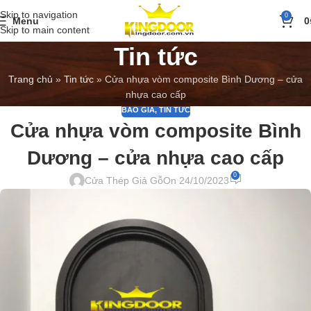
Skip to navigation
0
Menu
0
Skip to main content
Tin tức
Trang chủ
»
Tin tức
»
Cửa nhựa vòm composite Bình Dương – cửa
nhựa cao cấp
BÁO GIÁ
,
TIN TỨC
Cửa nhựa vòm composite Bình
Dương – cửa nhựa cao cấp
0
Cửa Thép Giả Gỗ
On 24/10/2023