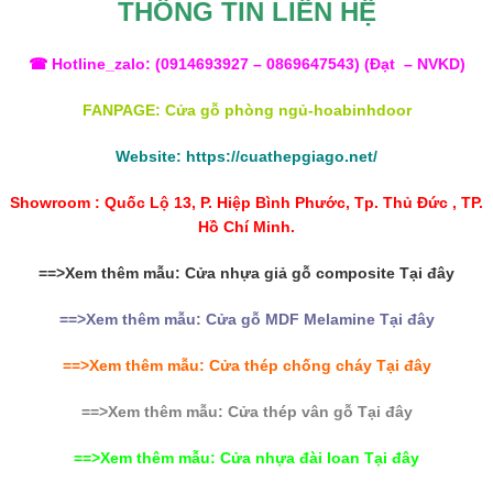
THÔNG TIN LIÊN HỆ
☎ Hotline_zalo: (
0914693927
–
0869647543
) (Đạt – NVKD)
FANPAGE:
Cửa gỗ phòng ngủ-hoabinhdoor
Website:
https://cuathepgiago.net/
Showroom : Quốc Lộ 13, P. Hiệp Bình Phước, Tp. Thủ Đức , TP.
Hồ Chí Minh.
==>Xem thêm mẫu: Cửa nhựa giả gỗ composite Tại đây
==>Xem thêm mẫu:
Cửa gỗ MDF Melamine
Tại đây
==>Xem thêm mẫu:
Cửa thép chống cháy
Tại đây
==>Xem thêm mẫu: Cửa thép vân gỗ Tại đây
==>Xem thêm mẫu: Cửa nhựa đài loan Tại đây