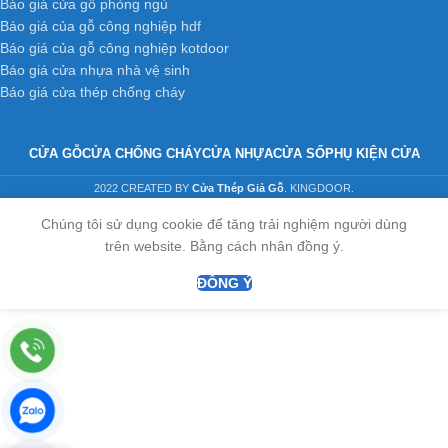
Báo giá cửa gỗ phòng ngủ
Báo giá của gỗ công nghiệp hdf
Báo giá của gỗ công nghiệp kotdoor
Báo giá cửa nhựa nhà vệ sinh
Báo giá cửa thép chống cháy
CỬA GỖ
CỬA CHỐNG CHÁY
CỬA NHỰA
CỬA SỔ
PHỤ KIỆN CỬA
2022 CREATED BY
Cửa Thép Giả Gỗ
. KINGDOOR.
Chúng tôi sử dụng cookie để tăng trải nghiệm người dùng
trên website. Bằng cách nhân đồng ý.
ĐỒNG Ý