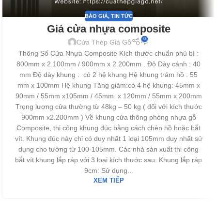
BÁO GIÁ
,
TIN TỨC
Giá cửa nhựa composite
0
Cửa Thép Giả Gỗ
Thông Số Cửa Nhựa Composite Kích thước chuẩn phủ bì :
800mm x 2.100mm / 900mm x 2.200mm . Độ Dày cánh : 40
mm Độ dày khung : có 2 hệ khung Hệ khung trám hồ : 55
mm x 100mm Hệ khung Tăng giảm:có 4 hệ khung: 45mm x
90mm / 55mm x105mm / 45mm x 120mm / 55mm x 200mm
Trọng lượng cửa thường từ 48kg – 50 kg ( đối với kích thước
900mm x2.200mm ) Về khung cửa thông phòng nhựa gỗ
Composite, thi công khung đúc bằng cách chèn hồ hoặc bắt
vít. Khung đúc này chỉ có duy nhất 1 loại 105mm duy nhất sử
dụng cho tường từ 100-105mm. Các nhà sản xuất thi công
bắt vít khung lắp ráp với 3 loại kích thước sau: Khung lắp ráp
9cm: Sử dụng...
XEM TIẾP