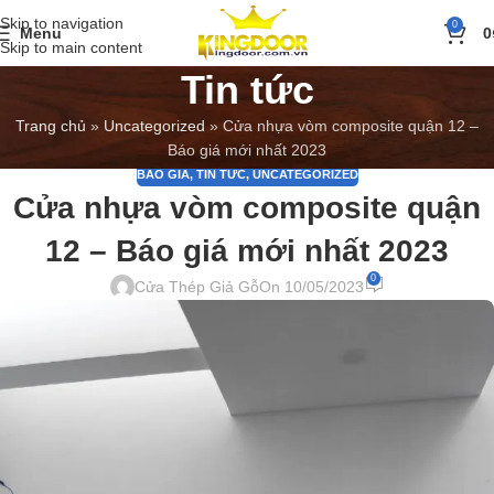
Skip to navigation
0
Menu
0
Skip to main content
Tin tức
Trang chủ
»
Uncategorized
»
Cửa nhựa vòm composite quận 12 –
Báo giá mới nhất 2023
BÁO GIÁ
,
TIN TỨC
,
UNCATEGORIZED
Cửa nhựa vòm composite quận
12 – Báo giá mới nhất 2023
0
Cửa Thép Giả Gỗ
On 10/05/2023