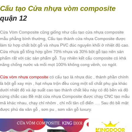
Cấu tạo Cửa nhựa vòm composite
quận 12
Cửa Vòm Composite cũng giống như cấu tạo cửa nhựa composite
mẫu phẳng bình thường, Cấu tạo thành cửa nhựa Composite được
làm từ hợp chất bột gỗ và nhựa PVC đúc nguyên khối ở nhiệt độ cao.
Cửa nhựa gỗ tổng hợp gồm 70% nhựa và 30% bột gỗ tạo nên sản
phẩm rất với các sản phẩm gỗ. Tuy nhiên kết cấu composite có khả
năng chống nước và mối mọt 100% không cong vênh, co ngót.
Cửa vòm nhựa composite
có cấu tạo là nhựa đúc , thành phần chính
là bột gỗ xay mịn , hạt nhựa trộn đều cùng một số chất phụ gia khác
dưới nhiệt độ và áp suất cao tạo thành chất liệu này có độ bền và độ
cứng chắc cao Bề mặt cửa nhựa Composite được chạy CNC tạo mẫu
mã khác nhau, chạy chỉ nhôm , chỉ nổi tân cổ điển …. Sau đó bề mặt
được phủ da vân gỗ , sơn pu , sơn vân gỗ luxury.