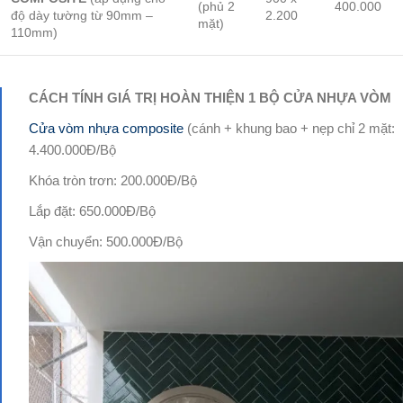
(phủ 2
400.000
độ dày tường từ 90mm –
2.200
mặt)
110mm)
CÁCH TÍNH GIÁ TRỊ HOÀN THIỆN 1 BỘ CỬA NHỰA VÒM
Cửa vòm nhựa composite
(cánh + khung bao + nẹp chỉ 2 mặt:
4.400.000Đ/Bộ
Khóa tròn trơn: 200.000Đ/Bộ
Lắp đặt: 650.000Đ/Bộ
Vận chuyển: 500.000Đ/Bộ