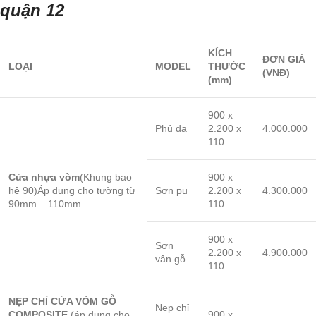
quận 12
KÍCH
ĐƠN GIÁ
LOẠI
MODEL
THƯỚC
(VNĐ)
(mm)
900 x
Phủ da
2.200 x
4.000.000
110
Cửa nhựa vòm
(Khung bao
900 x
hệ 90)Áp dụng cho tường từ
Sơn pu
2.200 x
4.300.000
90mm – 110mm.
110
900 x
Sơn
2.200 x
4.900.000
vân gỗ
110
NẸP CHỈ CỬA VÒM GỖ
Nẹp chỉ
COMPOSITE
(áp dụng cho
900 x