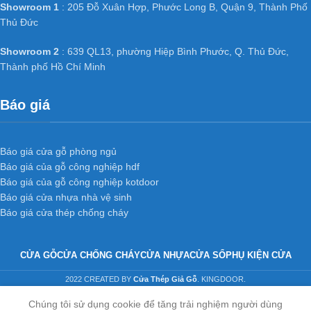
Showroom 1
: 205 Đỗ Xuân Hợp, Phước Long B, Quận 9, Thành Phố
Thủ Đức
Showroom 2
: 639 QL13, phường Hiệp Bình Phước, Q. Thủ Đức,
Thành phố Hồ Chí Minh
Báo giá
Báo giá cửa gỗ phòng ngủ
Báo giá của gỗ công nghiệp hdf
Báo giá của gỗ công nghiệp kotdoor
Báo giá cửa nhựa nhà vệ sinh
Báo giá cửa thép chống cháy
CỬA GỖ
CỬA CHỐNG CHÁY
CỬA NHỰA
CỬA SỔ
PHỤ KIỆN CỬA
2022 CREATED BY
Cửa Thép Giả Gỗ
. KINGDOOR.
Chúng tôi sử dụng cookie để tăng trải nghiệm người dùng