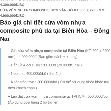
4.300.000Đ/BỘ
CỬA VÒM NHỰA COMPOSITE SƠN VÂN GỖ KT 900 X 2200 MM:
4.900.000Đ/BỘ
Báo giá chi tiết cửa vòm nhựa
composite phủ da tại Biên Hòa – Đồng
Nai
– Giá
cửa vòm nhựa composite tại Biên Hòa
(KT: 900 x 2200
mm) : 4.000.000đ (Bao gồm cánh + khung)
– Bản Lề 4 cái /1 bộ : 80.000đ (20.000đ/1 cái )
– Nẹp chỉ : 400.000đ/bộ ( 2 mặt )
– Khóa tròn trơn : 200.000đ/bộ ( Có thể sử dụng khóa khác tùy
theo khách chọn )
– Lắp đặt cửa vòm nhựa composite tại TPHCM : 650.000đ/bộ
(Áp dụng đơn hàng 2 bộ trở lên)