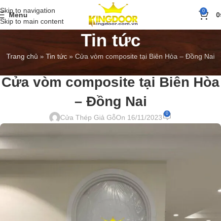
Skip to navigation
0
Menu
0
Skip to main content
Tin tức
Trang chủ
»
Tin tức
»
Cửa vòm composite tại Biên Hòa – Đồng Nai
BÁO GIÁ
,
TIN TỨC
Cửa vòm composite tại Biên Hòa
– Đồng Nai
0
Cửa Thép Giả Gỗ
On 16/11/2023