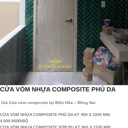
CỬA VÒM NHỰA COMPOSITE PHỦ DA
Giá Cửa vòm composite tại Biên Hòa – Đồng Nai
CỬA VÒM NHỰA COMPOSITE PHỦ DA KT 900 X 2200 MM:
4.000.000Đ/BỘ
CỬA VÒM NHỰA COMPOSITE SƠN PU KT 900 X 2200 MM;