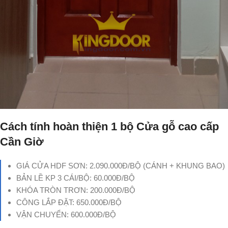
Cách tính hoàn thiện 1 bộ Cửa gỗ cao cấp
Cần Giờ
GIÁ CỬA HDF SƠN: 2.090.000Đ/BỘ (CÁNH + KHUNG BAO)
BẢN LỀ KP 3 CÁI/BỘ: 60.000Đ/BỘ
KHÓA TRÒN TRƠN: 200.000Đ/BỘ
CÔNG LẮP ĐẶT: 650.000Đ/BỘ
VẬN CHUYỂN: 600.000Đ/BỘ