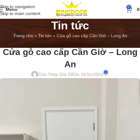
Skip to navigation
0
Menu
0
Skip to main content
Tin tức
Trang chủ
»
Tin tức
»
Cửa gỗ cao cấp Cần Giờ – Long An
BÁO GIÁ
,
TIN TỨC
Cửa gỗ cao cấp Cần Giờ – Long
An
0
Cửa Thép Giả Gỗ
On 15/11/2023