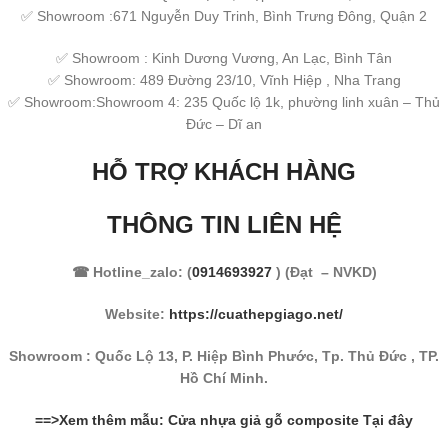
✅ Showroom :671 Nguyễn Duy Trinh, Bình Trưng Đông, Quận 2
✅ Showroom : Kinh Dương Vương, An Lạc, Bình Tân
✅ Showroom: 489 Đường 23/10, Vĩnh Hiệp , Nha Trang
✅ Showroom:Showroom 4: 235 Quốc lộ 1k, phường linh xuân – Thủ
Đức – Dĩ an
HỖ TRỢ KHÁCH HÀNG
THÔNG TIN LIÊN HỆ
☎ Hotline_zalo: (
0914693927
) (Đạt – NVKD)
Website:
https://cuathepgiago.net/
Showroom : Quốc Lộ 13, P. Hiệp Bình Phước, Tp. Thủ Đức , TP.
Hồ Chí Minh.
==>Xem thêm mẫu: Cửa nhựa giả gỗ composite Tại đây