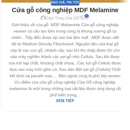
BÁO GIÁ
,
TIN TỨC
Cửa gỗ công nghiệp MDF Melamine
0
Cửa Thép Giả Gỗ
Giới thiệu về của gỗ MDF Melaminte Cửa gỗ công nghiệp
veneer có cấu tạo bên trong cùng là khung xương gỗ tự
nhiên . Tiếp đến được ép vào hai tấm mdf . MDF được viết
tắt từ Medium Density Fiberboard. Nguyên liệu của loại gỗ
này là các vụn gỗ, nhánh cây, sau khi thu thập được thì cho
vào máy nghiền thành các sợi gỗ nhỏ Cellulo. Sau khi được
rửa trôi tạp chất, khoáng chất nhựa,. Các sợi gỗ Cellulo được
đưa vào máy trộn gồm có: Keo dán Bột sợi gỗ (Cellulo) Chất
kết dính và parafin wax,… Bên ngoài cùng là phủ lớp veneer
Ưu điểm của cửa gỗ công nghiệp Cửa Gỗ công nghiệp
melamine là một trong những loại vật liệu được ứng dụng rất
phổ biến trong...
XEM TIẾP