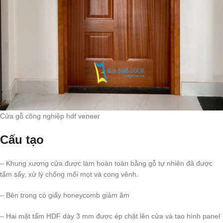
Cửa gỗ công nghiệp hdf veneer
Cấu tạo
– Khung xương cửa được làm hoàn toàn bằng gỗ tự nhiên đã được
tẩm sấy, xử lý chống mối mọt và cong vênh.
– Bên trong có giấy honeycomb giảm âm
– Hai mặt tấm HDF dày 3 mm được ép chặt lên cửa và tạo hình panel