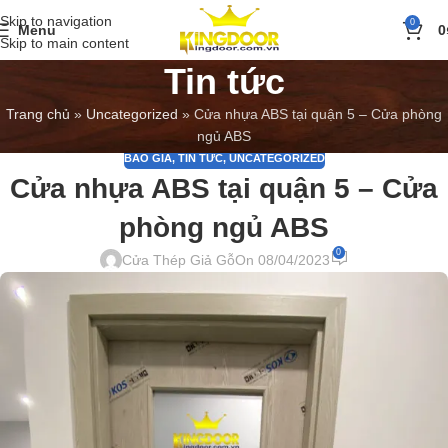
Skip to navigation
0
Menu
0
Skip to main content
Tin tức
Trang chủ
»
Uncategorized
»
Cửa nhựa ABS tại quận 5 – Cửa phòng
ngủ ABS
BÁO GIÁ
,
TIN TỨC
,
UNCATEGORIZED
Cửa nhựa ABS tại quận 5 – Cửa
phòng ngủ ABS
0
Cửa Thép Giả Gỗ
On 08/04/2023