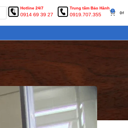
Hotline 24/7
Trung tâm Bảo Hành
0
0
₫
0914 69 39 27
0919.707.355
hựa ABS