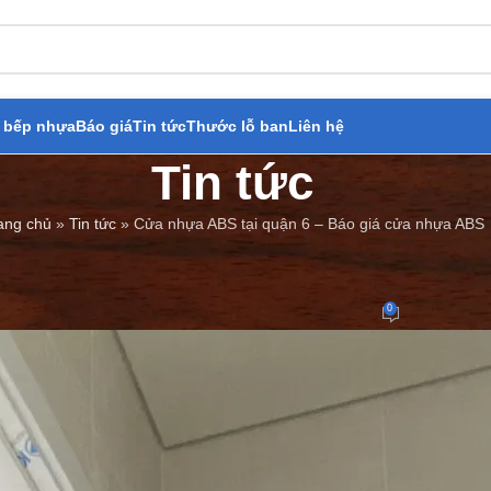
 bếp nhựa
Báo giá
Tin tức
Thước lỗ ban
Liên hệ
Tin tức
ang chủ
»
Tin tức
»
Cửa nhựa ABS tại quận 6 – Báo giá cửa nhựa ABS
BÁO GIÁ
,
TIN TỨC
 ABS tại quận 6 – Báo giá cửa n
0
Đăng bởi
Cửa Thép Giả Gỗ
On 14/04/2023