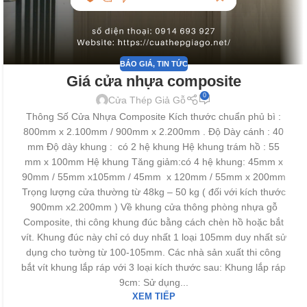
BÁO GIÁ
,
TIN TỨC
Giá cửa nhựa composite
0
Cửa Thép Giả Gỗ
Thông Số Cửa Nhựa Composite Kích thước chuẩn phủ bì :
800mm x 2.100mm / 900mm x 2.200mm . Độ Dày cánh : 40
mm Độ dày khung : có 2 hệ khung Hệ khung trám hồ : 55
mm x 100mm Hệ khung Tăng giảm:có 4 hệ khung: 45mm x
90mm / 55mm x105mm / 45mm x 120mm / 55mm x 200mm
Trọng lượng cửa thường từ 48kg – 50 kg ( đối với kích thước
900mm x2.200mm ) Về khung cửa thông phòng nhựa gỗ
Composite, thi công khung đúc bằng cách chèn hồ hoặc bắt
vít. Khung đúc này chỉ có duy nhất 1 loại 105mm duy nhất sử
dụng cho tường từ 100-105mm. Các nhà sản xuất thi công
bắt vít khung lắp ráp với 3 loại kích thước sau: Khung lắp ráp
9cm: Sử dụng...
XEM TIẾP