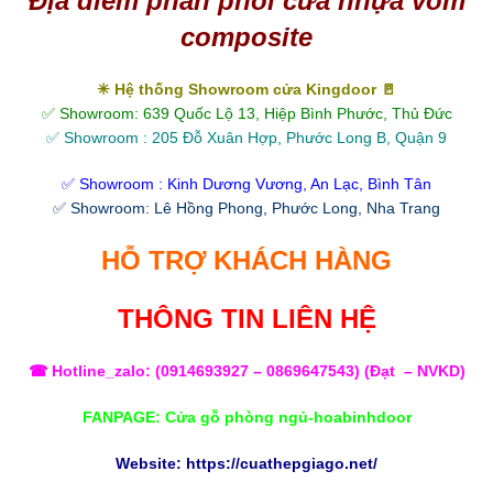
Địa điểm phân phối cửa nhựa vòm
composite
✳ Hệ thống Showroom cửa Kingdoor 🚪
✅ Showroom: 639 Quốc Lộ 13, Hiệp Bình Phước, Thủ Đức
✅ Showroom : 205 Đỗ Xuân Hợp, Phước Long B, Quận 9
✅ Showroom : Kinh Dương Vương, An Lạc, Bình Tân
✅ Showroom: Lê Hồng Phong, Phước Long, Nha Trang
HỖ TRỢ KHÁCH HÀNG
THÔNG TIN LIÊN HỆ
☎ Hotline_zalo: (
0914693927
–
0869647543
) (Đạt – NVKD)
FANPAGE:
Cửa gỗ phòng ngủ-hoabinhdoor
Website:
https://cuathepgiago.net/