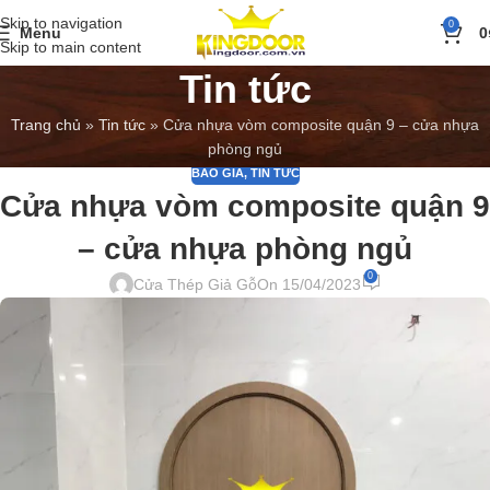
Skip to navigation
0
Menu
0
Skip to main content
Tin tức
Trang chủ
»
Tin tức
»
Cửa nhựa vòm composite quận 9 – cửa nhựa
phòng ngủ
BÁO GIÁ
,
TIN TỨC
Cửa nhựa vòm composite quận 9
– cửa nhựa phòng ngủ
0
Cửa Thép Giả Gỗ
On 15/04/2023