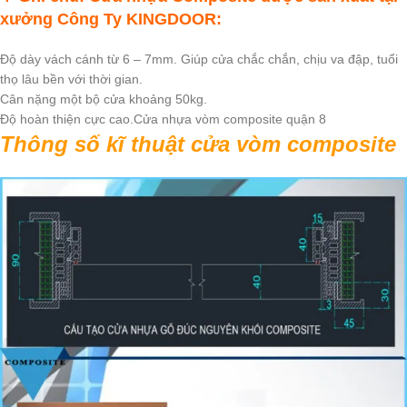
xưởng
Công Ty KINGDOOR
:
Độ dày vách cánh từ 6 – 7mm. Giúp cửa chắc chắn, chịu va đập, tuổi
thọ lâu bền với thời gian.
Cân nặng một bộ cửa khoảng 50kg.
Độ hoàn thiện cực cao.Cửa nhựa vòm composite quận 8
Thông số kĩ thuật
cửa vòm composite